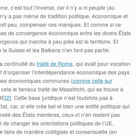
, c’est tout l’inverse, car il n’y a ni peuple (au
 Il n’y a pas même de tradition politique, économique et
t soit peu, compenser ces manques. Et comme si ce
e pas de convergence économique entre les divers États
rgence qui marche à peu près est le territoire. Et
la Suisse et les Balkans n’en font pas partie.
la continuité du
traité de Rome
, qui avait pour vocation
t d’organiser l’interdépendance économique des pays
tiques économiques communes (
comme celle sur
à cela le fameux traité de Maastricht, qui se trouve à
 UE
[2]
. Cette base juridique n’est toutefois pas à
t, car, si elle crée bel et bien une entité politique qui
ineté des États membres, ceux-ci n’en restent pas
té de changer les orientations politiques de l’UE,
 se faire de manière collégiale et consensuelle (en