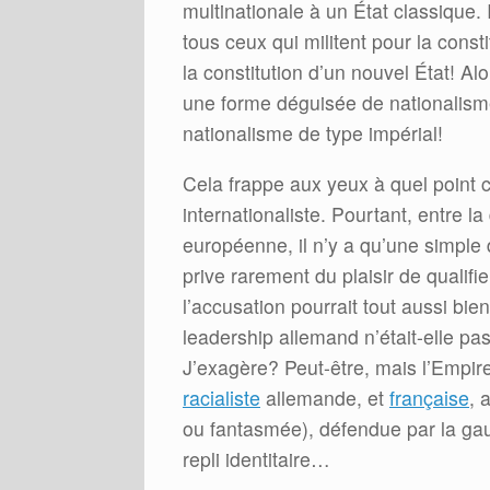
multinationale à un État classique. I
tous ceux qui militent pour la const
la constitution d’un nouvel État! Al
une forme déguisée de nationalisme
nationalisme de type impérial!
Cela frappe aux yeux à quel point 
internationaliste. Pourtant, entre la
européenne, il n’y a qu’une simple 
prive rarement du plaisir de qualifi
l’accusation pourrait tout aussi bie
leadership allemand n’était-elle pa
J’exagère? Peut-être, mais l’Empir
racialiste
allemande, et
française
, 
ou fantasmée), défendue par la gauc
repli identitaire…