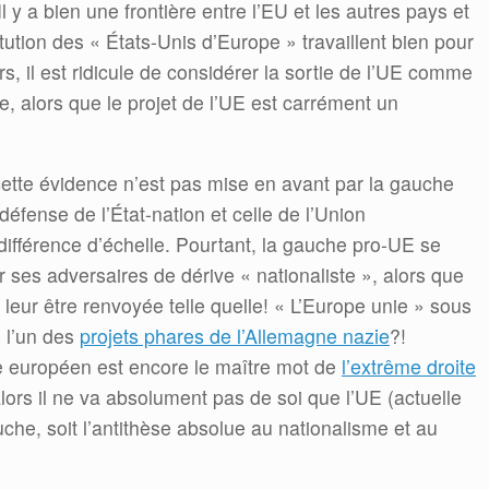
l y a bien une frontière entre l’EU et les autres pays et
itution des « États-Unis d’Europe » travaillent bien pour
ors, il est ridicule de considérer la sortie de l’UE comme
, alors que le projet de l’UE est carrément un
cette évidence n’est pas mise en avant par la gauche
 défense de l’État-nation et celle de l’Union
différence d’échelle. Pourtant, la gauche pro-UE se
er ses adversaires de dérive « nationaliste », alors que
n leur être renvoyée telle quelle! « L’Europe unie » sous
s l’un des
projets phares de l’Allemagne nazie
?!
e européen est encore le maître mot de
l’extrême droite
alors il ne va absolument pas de soi que l’UE (actuelle
he, soit l’antithèse absolue au nationalisme et au