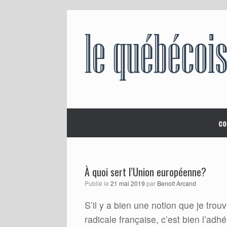
Skip
to
content
co
À quoi sert l’Union européenne?
Publié le
21 mai 2019
par
Benoit Arcand
S’il y a bien une notion que je trou
radicale française, c’est bien l’ad