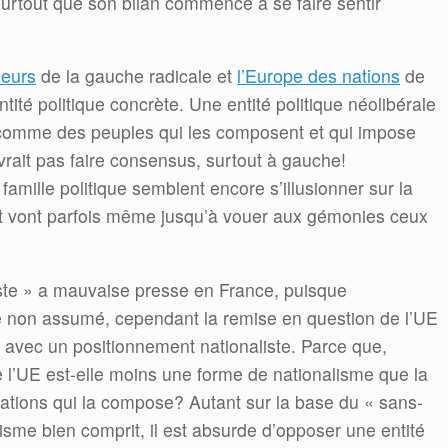
 Surtout que son bilan commence à se faire sentir
leurs
de la gauche radicale et
l’Europe des nations
de
entité politique concrète. Une entité politique néolibérale
comme des peuples qui les composent et qui impose
vrait pas faire consensus, surtout à gauche!
amille politique semblent encore s’illusionner sur la
t et vont parfois même jusqu’à vouer aux gémonies ceux
niste » a mauvaise presse en France, puisque
 non assumé, cependant la remise en question de l’UE
e avec un positionnement nationaliste. Parce que,
e l’UE est-elle moins une forme de nationalisme que la
ations qui la compose? Autant sur la base du « sans-
lisme bien comprit, il est absurde d’opposer une entité