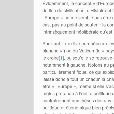
Évidemment, le concept « d’Europe 
de lien de civilisation, d’Histoire et
l’Europe » ne me semble pas être un p
cas, pas au point de soutenir la con
intrinsèquement néolibérale qu’est
Pourtant, le « rêve européen » n’es
blanche »!) ou du Vatican (le « pay
le croire
[1]
, puisqu’elle se retrouv
notamment à gauche. Notons au pas
particulièrement floue, ce qui expliq
laisse donc à tout un chacun la ch
être « l’Europe », même si elle s
moins profonde à l’entité politique c
contrairement aux thèses des uns et
politique et économique bien précis