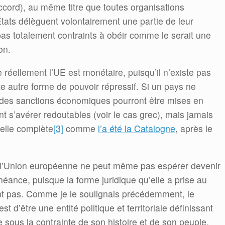
ccord), au même titre que toutes organisations
 États délèguent volontairement une partie de leur
pas totalement contraints à obéir comme le serait une
on.
 réellement l’UE est monétaire, puisqu’il n’existe pas
 autre forme de pouvoir répressif. Si un pays ne
s des sanctions économiques pourront être mises en
 s’avérer redoutables (voir le cas grec), mais jamais
telle complète
[3]
comme
l’a été la Catalogne
, après le
l’Union européenne ne peut même pas espérer devenir
éance, puisque la forme juridique qu’elle a prise au
nt pas. Comme je le soulignais précédemment, le
d’être une entité politique et territoriale définissant
 sous la contrainte de son histoire et de son peuple.