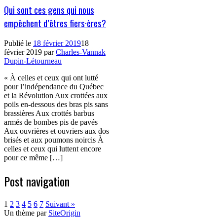
Qui sont ces gens qui nous
empêchent d’êtres fiers·ères?
Publié le
18 février 2019
18
février 2019
par
Charles-Vannak
Dupin-Létourneau
« À celles et ceux qui ont lutté
pour l’indépendance du Québec
et la Révolution Aux crottées aux
poils en-dessous des bras pis sans
brassières Aux crottés barbus
armés de bombes pis de pavés
Aux ouvrières et ouvriers aux dos
brisés et aux poumons noircis À
celles et ceux qui luttent encore
pour ce même […]
Post navigation
1
2
3
4
5
6
7
Suivant »
Un thème par
SiteOrigin