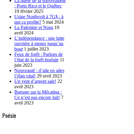
La quête de la souveraineté
: Porto Rico et le Québec
19 février 2025
Usine Northvolt à 7G$ : à
qui ça profite?
5 mai 2024
La Palestine et Nous
19
avril 2024
L’indépendance : une lutte
ouvrière à mener jusqu’au
bout
1 juillet 2023
Feux de forêt : Parlons de
l’état de la forêt boréale
11
juin 2023
Nouveauté : d’aile en ailes
l’élan vital!
29 avril 2023
Un vent d’argent sale!
22
avril 2023
Barrage sur la Mécatina :
Ce n’est pas encore fait!
7
avril 2023
Poésie