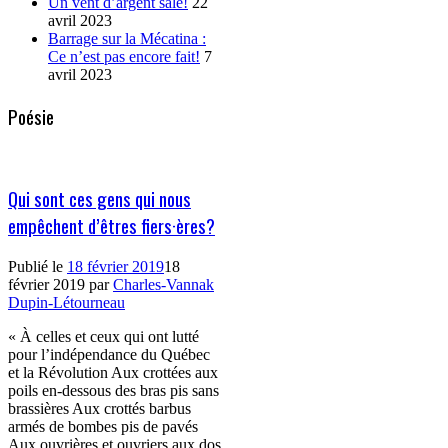
Un vent d’argent sale!
22
avril 2023
Barrage sur la Mécatina :
Ce n’est pas encore fait!
7
avril 2023
Poésie
Qui sont ces gens qui nous
empêchent d’êtres fiers·ères?
Publié le
18 février 2019
18
février 2019
par
Charles-Vannak
Dupin-Létourneau
« À celles et ceux qui ont lutté
pour l’indépendance du Québec
et la Révolution Aux crottées aux
poils en-dessous des bras pis sans
brassières Aux crottés barbus
armés de bombes pis de pavés
Aux ouvrières et ouvriers aux dos