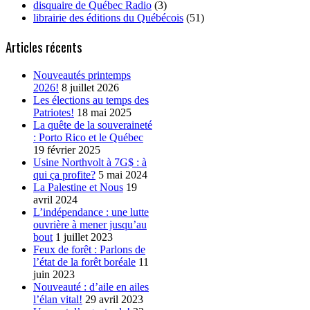
disquaire de Québec Radio
(3)
librairie des éditions du Québécois
(51)
Articles récents
Nouveautés printemps
2026!
8 juillet 2026
Les élections au temps des
Patriotes!
18 mai 2025
La quête de la souveraineté
: Porto Rico et le Québec
19 février 2025
Usine Northvolt à 7G$ : à
qui ça profite?
5 mai 2024
La Palestine et Nous
19
avril 2024
L’indépendance : une lutte
ouvrière à mener jusqu’au
bout
1 juillet 2023
Feux de forêt : Parlons de
l’état de la forêt boréale
11
juin 2023
Nouveauté : d’aile en ailes
l’élan vital!
29 avril 2023