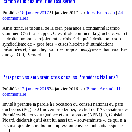
Rambo et le chauffeur de taxi syrien
Publié le
18 janvier 2017
21 janvier 2017
par
Jules Falardeau
|
44
commentaires
Ainsi donc, le tribunal de la bien-pensance a condamné Rambo
Gauthier. C’est sans appel. C’est drôle comment la gauche caviar et
la droite jambon se rejoignent parfois. Critiqué à droite pour son
syndicalisme de « gros bras » et ses histoires d’intimidations
présumées et, à gauche, pour des propos misogynes et haineux. Rien
que ça. Oui, Bernard […]
Perspectives souverainistes chez les Premières Nations?
Publié le
13 janvier 2016
24 janvier 2016
par
Benoit Arcand
|
Un
commentaire
Invité à prendre la parole à l’occasion du conseil national du parti
québécois (PQ) le 21 novembre dernier, le chef de l’Association des
Premières Nations du Québec et du Labrador (APNQL), Ghislain
Picard, déclarait qu’il était lui aussi un « souverainiste », ce qui n’a
pas manqué de faire bonne impression chez les militants péquistes
[…]