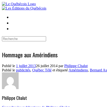
Skip
to
content
Search
for:
Hommage aux Amérindiens
Publié le
1 juillet 2013
26 juillet 2014
par
Philippe Chalut
Publié le
publicités
,
Québec Télé
et étiqueté
Amérindiens
,
Bernard As
Philippe Chalut