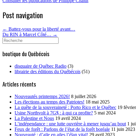
Consulter les publications de Philippe Chalut
Post navigation
←
Battez-vous pour la liberté avant…
Du RIN à Marcel Côté…
→
Search
for:
boutique du Québécois
disquaire de Québec Radio
(3)
librairie des éditions du Québécois
(51)
Articles récents
Nouveautés printemps 2026!
8 juillet 2026
Les élections au temps des Patriotes!
18 mai 2025
La quête de la souveraineté : Porto Rico et le Québec
19 févrie
Usine Northvolt à 7G$ : à qui ça profite?
5 mai 2024
La Palestine et Nous
19 avril 2024
L’indépendance : une lutte ouvrière à mener jusqu’au bout
1 ju
Feux de forêt : Parlons de l’état de la forêt boréale
11 juin 2023
Nouveauté : d’aile en ailes l’élan vital!
29 avril 2023