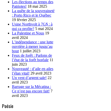
Les élections au temps des
Patriotes!
18 mai 2025
La quête de la souveraineté
: Porto Rico et le Québec
19 février 2025
Usine Northvolt à 7G$ : à
qui ça profite?
5 mai 2024
La Palestine et Nous
19
avril 2024
L’indépendance : une lutte
ouvrière à mener jusqu’au
bout
1 juillet 2023
Feux de forêt : Parlons de
l’état de la forêt boréale
11
juin 2023
Nouveauté : d’aile en ailes
l’élan vital!
29 avril 2023
Un vent d’argent sale!
22
avril 2023
Barrage sur la Mécatina :
Ce n’est pas encore fait!
7
avril 2023
Poésie