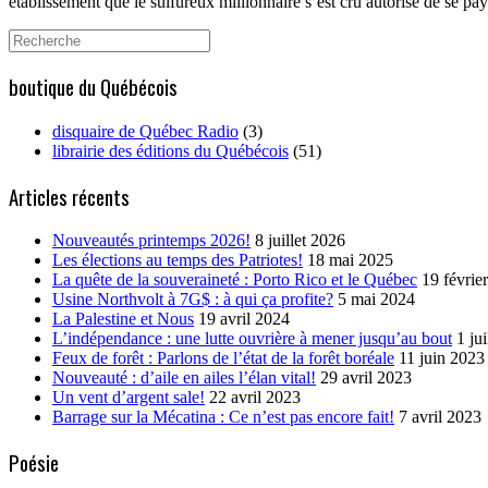
établissement que le sulfureux millionnaire s’est cru autorisé de se pay
Search
for:
boutique du Québécois
disquaire de Québec Radio
(3)
librairie des éditions du Québécois
(51)
Articles récents
Nouveautés printemps 2026!
8 juillet 2026
Les élections au temps des Patriotes!
18 mai 2025
La quête de la souveraineté : Porto Rico et le Québec
19 févrie
Usine Northvolt à 7G$ : à qui ça profite?
5 mai 2024
La Palestine et Nous
19 avril 2024
L’indépendance : une lutte ouvrière à mener jusqu’au bout
1 ju
Feux de forêt : Parlons de l’état de la forêt boréale
11 juin 2023
Nouveauté : d’aile en ailes l’élan vital!
29 avril 2023
Un vent d’argent sale!
22 avril 2023
Barrage sur la Mécatina : Ce n’est pas encore fait!
7 avril 2023
Poésie