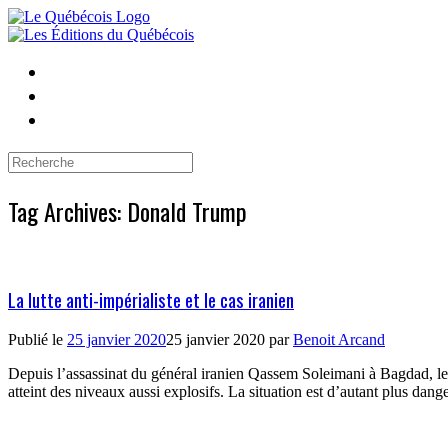
Skip
to
content
Search
for:
Tag Archives:
Donald Trump
La lutte anti-impérialiste et le cas iranien
Publié le
25 janvier 2020
25 janvier 2020
par
Benoit Arcand
Depuis l’assassinat du général iranien Qassem Soleimani à Bagdad, le 3 
atteint des niveaux aussi explosifs. La situation est d’autant plus dan