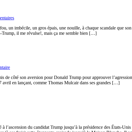
ntaires
u, un imbécile, un gros épais, une nouille, à chaque scandale que son 
pro-Trump, il me révulse!, mais ça me semble bien […]
taire
is de côté son aversion pour Donald Trump pour approuver l’agressio
 le 7 avril en lançant, comme Thomas Mulcair dans ses grandes […]
 l’ascension du candidat Trump jusqu’à la présidence des États-Unis (É