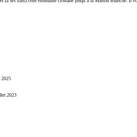
er (à ses frais) cette étonnante croisade jusqu’à la Maison Blanche. Il v
r 2025
illet 2023