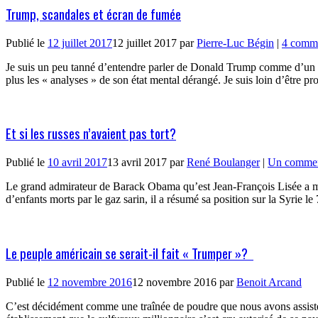
Trump, scandales et écran de fumée
Publié le
12 juillet 2017
12 juillet 2017
par
Pierre-Luc Bégin
|
4 comme
Je suis un peu tanné d’entendre parler de Donald Trump comme d’un fo
plus les « analyses » de son état mental dérangé. Je suis loin d’être 
Et si les russes n’avaient pas tort?
Publié le
10 avril 2017
13 avril 2017
par
René Boulanger
|
Un commen
Le grand admirateur de Barack Obama qu’est Jean-François Lisée a m
d’enfants morts par le gaz sarin, il a résumé sa position sur la Syrie
Le peuple américain se serait-il fait « Trumper »?
Publié le
12 novembre 2016
12 novembre 2016
par
Benoit Arcand
C’est décidément comme une traînée de poudre que nous avons assisté à