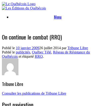
Skip
to
content
Menu
On continue le combat (RRQ)
Publié le
10 janvier 2009
26 juillet 2014
par
Tribune Libre
Publié le
publicités
,
Québec Télé
,
Réseau de Résistance du
Québécois
et étiqueté
RRQ
.
Tribune Libre
Consulter les publications de Tribune Libre
Post navigation