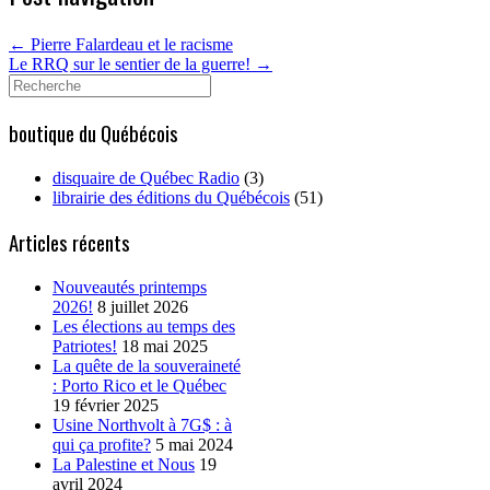
←
Pierre Falardeau et le racisme
Le RRQ sur le sentier de la guerre!
→
Search
for:
boutique du Québécois
disquaire de Québec Radio
(3)
librairie des éditions du Québécois
(51)
Articles récents
Nouveautés printemps
2026!
8 juillet 2026
Les élections au temps des
Patriotes!
18 mai 2025
La quête de la souveraineté
: Porto Rico et le Québec
19 février 2025
Usine Northvolt à 7G$ : à
qui ça profite?
5 mai 2024
La Palestine et Nous
19
avril 2024