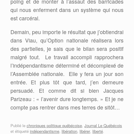
poing et de monter à l’assaut des barricades
qui nous enferment dans un système qui nous
est carcéral.
Demain, peu importe le résultat que j’obtiendrai
dans Viau, qu’Option nationale réalisera lors
des partielles, je sais que le bilan sera positif
malgré tout.
Le travail accompli rapprochera
l’indépendantisme déterminé et décomplexé de
l’Assemblée nationale.
Elle y fera un jour son
entrée. Et plus tôt que tard, j’en demeure
persuadé. Et comme dit si bien Jacques
Parizeau : « l’avenir dure longtemps. » Et je ne
compte pas rentrer dans mes terres de sitôt…
Publié le
chroniques politique québécoise
,
Journal Le Québécois
et étiqueté
indépendantisme
,
libération
,
libérer
,
liberté
.