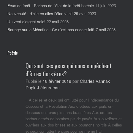
Feux de forêt : Parlons de l’état de la forêt boréale
11 juin 2023
Nouveauté : d’aile en ailes l’élan vital!
29 avril 2023
Un vent d’argent sale!
22 avril 2023
Barrage sur la Mécatina : Ce n’est pas encore fait!
7 avril 2023
Poésie
Qui sont ces gens qui nous empêchent
d’êtres fiers·ères?
Charles-Vannak
Publié le
18 février 2019
par
Dupin-Létourneau
« À celles et ceux qui ont lutté pour l’indépendance du
Québec et la Révolution Aux crottées aux poils en-
dessous des bras pis sans brassières Aux crottés
barbus armés de bombes pis de pavés Aux ouvrières et
ouvriers aux dos brisés et aux poumons noircis À celles
et ceux qui luttent encore pour ce même […]