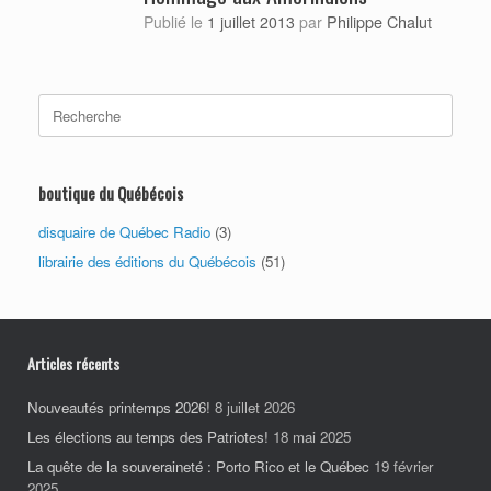
Philippe Chalut
Publié le
1 juillet 2013
par
Search
for:
boutique du Québécois
disquaire de Québec Radio
(3)
librairie des éditions du Québécois
(51)
Articles récents
Nouveautés printemps 2026!
8 juillet 2026
Les élections au temps des Patriotes!
18 mai 2025
La quête de la souveraineté : Porto Rico et le Québec
19 février
2025