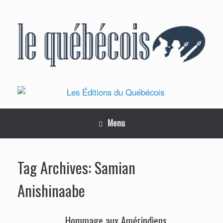
Skip
to
content
Menu
Samian
Tag Archives:
Anishinaabe
Hommage aux Amérindiens