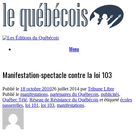
Skip
to
content
Menu
Manifestation-spectacle contre la loi 103
Publié le
18 octobre 2010
26 juillet 2014
par
Tribune Libre
Publié le
manifestations
,
partenaires du Québecois
,
publicités
,
Québec Télé
,
Réseau de Résistance du Québécois
et étiqueté
écoles
passerelles
,
loi 101
,
loi 103
,
manifestations
.