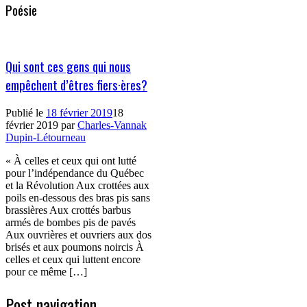
Poésie
Qui sont ces gens qui nous
empêchent d’êtres fiers·ères?
Publié le
18 février 2019
18
février 2019
par
Charles-Vannak
Dupin-Létourneau
« À celles et ceux qui ont lutté
pour l’indépendance du Québec
et la Révolution Aux crottées aux
poils en-dessous des bras pis sans
brassières Aux crottés barbus
armés de bombes pis de pavés
Aux ouvrières et ouvriers aux dos
brisés et aux poumons noircis À
celles et ceux qui luttent encore
pour ce même […]
Post navigation