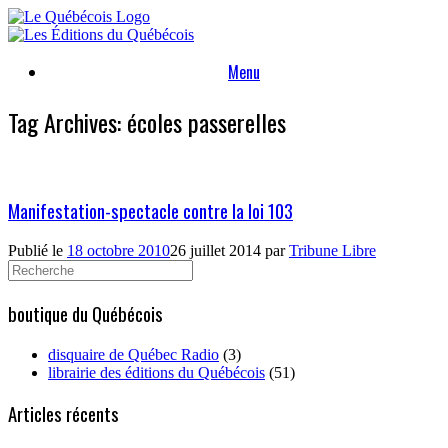
Skip
to
content
Menu
Tag Archives:
écoles passerelles
Manifestation-spectacle contre la loi 103
Publié le
18 octobre 2010
26 juillet 2014
par
Tribune Libre
Search
for:
boutique du Québécois
disquaire de Québec Radio
(3)
librairie des éditions du Québécois
(51)
Articles récents