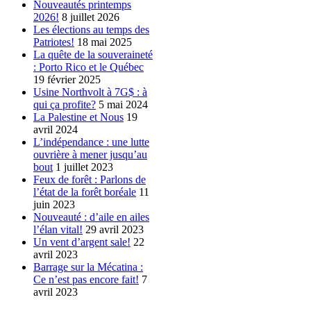
Nouveautés printemps
2026!
8 juillet 2026
Les élections au temps des
Patriotes!
18 mai 2025
La quête de la souveraineté
: Porto Rico et le Québec
19 février 2025
Usine Northvolt à 7G$ : à
qui ça profite?
5 mai 2024
La Palestine et Nous
19
avril 2024
L’indépendance : une lutte
ouvrière à mener jusqu’au
bout
1 juillet 2023
Feux de forêt : Parlons de
l’état de la forêt boréale
11
juin 2023
Nouveauté : d’aile en ailes
l’élan vital!
29 avril 2023
Un vent d’argent sale!
22
avril 2023
Barrage sur la Mécatina :
Ce n’est pas encore fait!
7
avril 2023