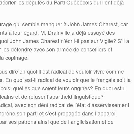
 décrier les députés du Parti Québécois qui l’ont déjà
courage qui semble manquer à John James Charest, car
ts à leur égard. M. Drainville a déjà essuyé des
uoi John James Charest n’écrit-il pas sur Vigile? S’il a
r les défendre avec son armée de conseillers et
 du copinage.
 dire en quoi il est radical de vouloir vivre comme
 En quoi est-il radical de vouloir que le français soit la
ois, quelles que soient leurs origines? En quoi est-il
cains et de refuser l’apartheid linguistique?
adical, avec son déni radical de l’état d’asservissement
grène son parti et s’est propagée dans l’appareil
par ses patrons ainsi que de l’anglicisation et de