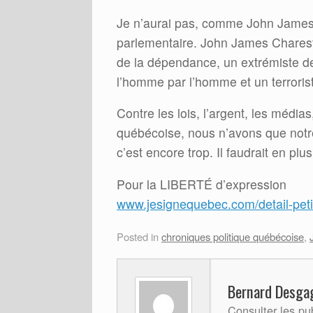
Je n’aurai pas, comme John James 
parlementaire. John James Charest, l
de la dépendance, un extrémiste de 
l’homme par l’homme et un terrorist
Contre les lois, l’argent, les médias
québécoise, nous n’avons que notr
c’est encore trop. Il faudrait en p
Pour la LIBERTÉ d’expression
www.jesignequebec.com/detail-peti
Posted in
chroniques politique québécoise
,
Bernard Desga
Consulter les p