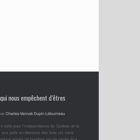
 qui nous empêchent d’êtres
par
Charles-Vannak Dupin-Létourneau
nt lutté pour l’indépendance du Québec et la
 aux poils en-dessous des bras pis sans
 barbus armés de bombes pis de pavés Aux