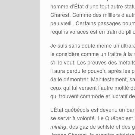
homme d’État d’une tout autre sta
Charest. Comme des milliers d’aut
peu vieilli. Certains passages pour
requins voraces est en train de pill
Je suis sans doute même un ultrar
le considère comme un traitre à la 
s’il le veut. Les preuves des méfai
il aura perdu le pouvoir, après le
de le démontrer. Manifestement, sa
ceux qui lui versent l’autre moitié 
qui trouvent commode et lucratif de
L’État québécois est devenu un ba
se servir à volonté. Le Québec est
mining
, des gaz de schiste et des g
James Charest, le premier ministre