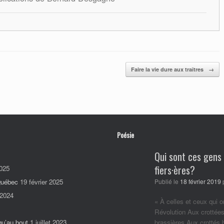
Faire la vie dure aux traîtres
→
Poésie
Qui sont ces gens
fiers·ères?
025
 Québec
19 février 2025
Publié le
18 février 2019
 2024
« À celles et ceux qui o
Révolution Aux crottées
qu’au bout
1 juillet 2023
brassières Aux crottés