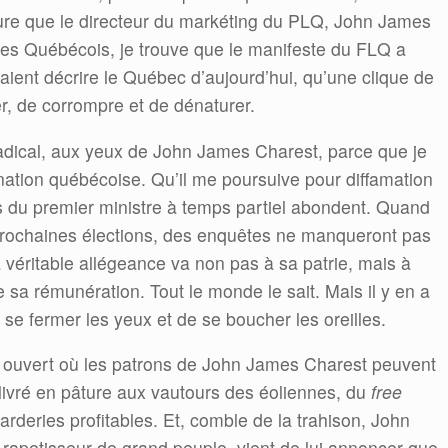
ture que le directeur du markéting du PLQ, John James
res Québécois, je trouve que le manifeste du FLQ a
raient décrire le Québec d’aujourd’hui, qu’une clique de
er, de corrompre et de dénaturer.
adical, aux yeux de John James Charest, parce que je
nation québécoise. Qu’il me poursuive pour diffamation
ts du premier ministre à temps partiel abondent. Quand
s prochaines élections, des enquêtes ne manqueront pas
 véritable allégeance va non pas à sa patrie, mais à
de sa rémunération. Tout le monde le sait. Mais il y en a
 se fermer les yeux et de se boucher les oreilles.
r ouvert où les patrons de John James Charest peuvent
 livré en pâture aux vautours des éoliennes, du
free
arderies profitables. Et, comble de la trahison, John
 rapetisseur de grand peuple, vient de lui annoncer que