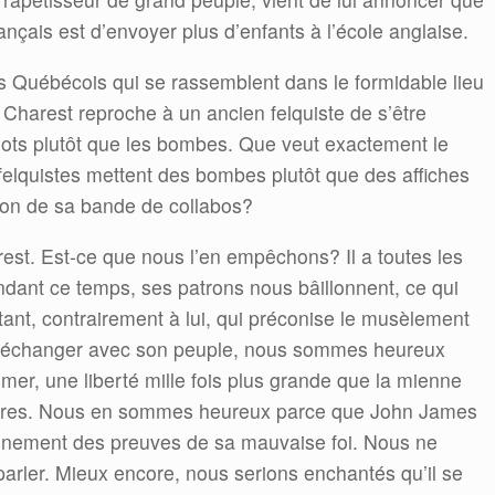
ançais est d’envoyer plus d’enfants à l’école anglaise.
les Québécois qui se rassemblent dans le formidable lieu
 Charest reproche à un ancien felquiste de s’être
mots plutôt que les bombes. Que veut exactement le
felquistes mettent des bombes plutôt que des affiches
ion de sa bande de collabos?
arest. Est-ce que nous l’en empêchons? Il a toutes les
ndant ce temps, ses patrons nous bâillonnent, ce qui
rtant, contrairement à lui, qui préconise le musèlement
 d’échanger avec son peuple, nous sommes heureux
primer, une liberté mille fois plus grande que la mienne
naires. Nous en sommes heureux parce que John James
ennement des preuves de sa mauvaise foi. Nous ne
parler. Mieux encore, nous serions enchantés qu’il se