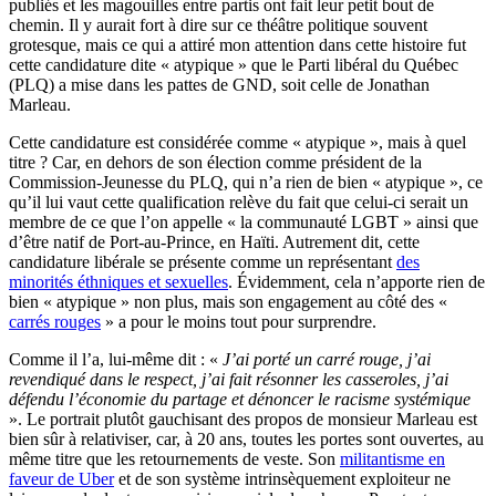
publiés et les magouilles entre partis ont fait leur petit bout de
chemin. Il y aurait fort à dire sur ce théâtre politique souvent
grotesque, mais ce qui a attiré mon attention dans cette histoire fut
cette candidature dite « atypique » que le Parti libéral du Québec
(PLQ) a mise dans les pattes de GND, soit celle de Jonathan
Marleau.
Cette candidature est considérée comme « atypique », mais à quel
titre ? Car, en dehors de son élection comme président de la
Commission-Jeunesse du PLQ, qui n’a rien de bien « atypique », ce
qu’il lui vaut cette qualification relève du fait que celui-ci serait un
membre de ce que l’on appelle « la communauté LGBT » ainsi que
d’être natif de Port-au-Prince, en Haïti. Autrement dit, cette
candidature libérale se présente comme un représentant
des
minorités éthniques et sexuelles
. Évidemment, cela n’apporte rien de
bien « atypique » non plus, mais son engagement au côté des «
carrés rouges
» a pour le moins tout pour surprendre.
Comme il l’a, lui-même dit : «
J’ai porté un carré rouge, j’ai
revendiqué dans le respect, j’ai fait résonner les casseroles, j’ai
défendu l’économie du partage et dénoncer le racisme systémique
». Le portrait plutôt gauchisant des propos de monsieur Marleau est
bien sûr à relativiser, car, à 20 ans, toutes les portes sont ouvertes, au
même titre que les retournements de veste. Son
militantisme en
faveur de Uber
et de son système intrinsèquement exploiteur ne