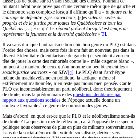
laisse pas de doute sur sa vision sociale des choses. Pourtant ce
militant libéral ne se prive pas d’une certaine rhétorique de gauche et
le démontre sans complexe lorsqu’il affirme qu’il a «
toujours eu le
courage de défendre
[s]
es convictions
, [s]
es valeurs, celles du
progrès et de la justice pour toutes les Québécoises et tous les
Québécois
[…] » et qu’il «
répond présent lorsqu’il est temps de
représenter la jeunesse et la diversité québécoise
»
[3]
.
Il va sans dire que l’antiracisme bon chic bon genre du PLQ est dans
l’ordre des choses, mais cette fois ils ont fait un nouveau pas dans la
diversité identitaire (identitarisme de gauche) et semblent avoir en
tête de jouer la carte des minorités contre le « mâle cisgenre blanc »,
un peu à la manière de ceux qu’on nomme un peu bêtement les «
socials justice warriors
» ou SJW
[4]
. Le PLQ étant l’archétype
même du machiavélisme en politique, la tactique, même si
extrêmement malhonnête, n’en reste pas moins bien pensée. Car le
PLQ est incontestablement un parti néolibéral, donc théoriquement
de droite, mais la prédominance des
questions identitaires par
rapport aux questions sociales
de l’époque actuelle donne un
contexte favorable à ce genre de confusion des genres.
Mais d’abord, en quoi est-ce que le PLQ et le néolibéralisme sont-ils
de droite ? La question mérite réflexion, car à l’opposé de ce spectre
politique nous observons de plus en plus de militants souverainistes,
issus de la social-démocratie, voir du socialisme, dériver vers