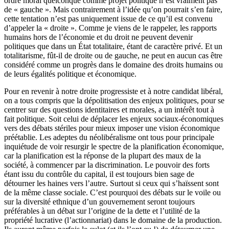
ordre moral quelconque comme projet politique n’est vraiment pas
de « gauche ». Mais contrairement à l’idée qu’on pourrait s’en faire,
cette tentation n’est pas uniquement issue de ce qu’il est convenu
d’appeler la « droite ». Comme je viens de le rappeler, les rapports
humains hors de l’économie et du droit ne peuvent devenir
politiques que dans un État totalitaire, étant de caractère privé. Et un
totalitarisme, fût-il de droite ou de gauche, ne peut en aucun cas être
considéré comme un progrès dans le domaine des droits humains ou
de leurs égalités politique et économique.
Pour en revenir à notre droite progressiste et à notre candidat libéral,
on a tous compris que la dépolitisation des enjeux politiques, pour se
centrer sur des questions identitaires et morales, a un intérêt tout à
fait politique. Soit celui de déplacer les enjeux sociaux-économiques
vers des débats stériles pour mieux imposer une vision économique
préétablie. Les adeptes du néolibéralisme ont tous pour principale
inquiétude de voir resurgir le spectre de la planification économique,
car la planification est la réponse de la plupart des maux de la
société, à commencer par la discrimination. Le pouvoir des forts
étant issu du contrôle du capital, il est toujours bien sage de
détourner les haines vers l’autre. Surtout si ceux qui s’haïssent sont
de la même classe sociale. C’est pourquoi des débats sur le voile ou
sur la diversité ethnique d’un gouvernement seront toujours
préférables à un débat sur l’origine de la dette et l’utilité de la
propriété lucrative (l’actionnariat) dans le domaine de la production.