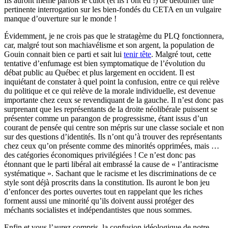
Ils auront même parfois le culot (et ils l’ont eu !) de détourner une
pertinente interrogation sur les bien-fondés du CETA en un vulgaire
manque d’ouverture sur le monde !
Évidemment, je ne crois pas que le stratagème du PLQ fonctionnera,
car, malgré tout son machiavélisme et son argent, la population de
Gouin connait bien ce parti et sait lui
tenir tête
. Malgré tout, cette
tentative d’enfumage est bien symptomatique de l’évolution du
débat public au Québec et plus largement en occident. Il est
inquiétant de constater à quel point la confusion, entre ce qui relève
du politique et ce qui relève de la morale individuelle, est devenue
importante chez ceux se revendiquant de la gauche. Il n’est donc pas
surprenant que les représentants de la droite néolibérale puissent se
présenter comme un parangon de progressisme, étant issus d’un
courant de pensée qui centre son mépris sur une classe sociale et non
sur des questions d’identités. Ils n’ont qu’à trouver des représentants
chez ceux qu’on présente comme des minorités opprimées, mais …
des catégories économiques privilégiées ! Ce n’est donc pas
étonnant que le parti libéral ait embrassé la cause de « l’antiracisme
systématique ». Sachant que le racisme et les discriminations de ce
style sont déjà proscrits dans la constitution. Ils auront le bon jeu
d’enfoncer des portes ouvertes tout en rappelant que les riches
forment aussi une minorité qu’ils doivent aussi protéger des
méchants socialistes et indépendantistes que nous sommes.
Enfin et vous l’aurez compris, la confusion idéologique de notre