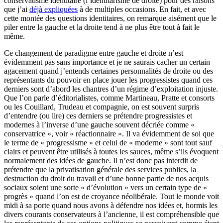
conservatisme identitaire (l’identitarisme de droite) pour des raisons
que j’ai
déjà expliquées
à de multiples occasions. En fait, et avec
cette montée des questions identitaires, on remarque aisément que le
piler entre la gauche et la droite tend à ne plus être tout à fait le
même.
Ce changement de paradigme entre gauche et droite n’est
évidemment pas sans importance et je ne saurais cacher un certain
agacement quand j’entends certaines personnalités de droite ou des
représentants du pouvoir en place jouer les progressistes quand ces
derniers sont d’abord les chantres d’un régime d’exploitation injuste.
Que l’on parle d’éditorialistes, comme Martineau, Pratte et consorts
ou les Couillard, Trudeau et compagnie, on est souvent surpris
d’entendre (ou lire) ces derniers se prétendre progressistes et
modernes à l’inverse d’une gauche souvent décriée comme «
conservatrice », voir « réactionnaire ». Il va évidemment de soi que
le terme de « progressisme » et celui de « moderne » sont tout sauf
clairs et peuvent être utilisés à toutes les sauces, même s’ils évoquent
normalement des idées de gauche. Il n’est donc pas interdit de
prétendre que la privatisation générale des services publics, la
destruction du droit du travail et d’une bonne partie de nos acquis
sociaux soient une sorte « d’évolution » vers un certain type de «
progrès » quand l’on est de croyance néolibérale. Tout le monde voit
midi à sa porte quand nous avons à défendre nos idées et, hormis les
divers courants conservateurs à l’ancienne, il est compréhensible que