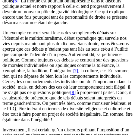
droits
[6]
. La morale est pourtant omniprésente dans le discours
politique actuel et notre rapport à celle-ci tend progressivement à
devenir un nouveau pôle de gravité idéologique. Ce qui explique
encore une fois pourquoi tant de personnalité de droite se présente
désormais comme étant de gauche.
Un exemple concret serait le cas des sempiternels débats sur
l’identité et le multiculturalisme, débat sporadique qui survole nos
vies depuis maintenant plus de dix ans. Sans doute, vous êtes-vous
aperçu que ces débats n’étaient pas tant liés au sens et/ou à l’utilité
que comporte l’identité d’un pays. Autrement dit, sa pertinence
politique. Comme toujours ces débats se centrent sur des questions
de morales individuelles ou apolitiques comme la tolérance, la
xénophobie, la tradition, l’intégration
[7]
, la culture, etc. En somme,
rien qui ne dépasse de bien loin les comportements individuels.
Certes, les comportements des individus ont de l’importance dans la
société, mais, en dehors des cas où leur comportement soit illégal, il
ne s’agit pas de questions politiques
[8]
à proprement parler. Donc, il
est absurde de prétendre que de tels débats soient interprétés en
terme gauche/droite. On peut très bien, comme monsieur Malreau et
le PLQ, être tolérant en termes de diversité religieuse et culturelle et
être tout à faire pour un projet de société inégalitaire. En somme, être
égalitaire dans l’inégalité !
Inversement, il est certain qu’un discours prônant l’imposition d’un