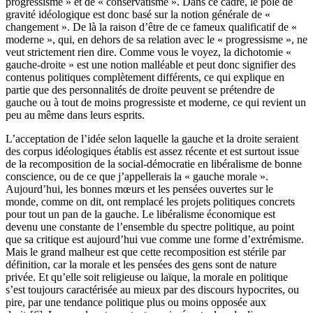
progressisme » et de « conservatisme ». Dans ce cadre, le pôle de
gravité idéologique est donc basé sur la notion générale de «
changement ». De là la raison d’être de ce fameux qualificatif de «
moderne », qui, en dehors de sa relation avec le « progressisme », ne
veut strictement rien dire. Comme vous le voyez, la dichotomie «
gauche-droite » est une notion malléable et peut donc signifier des
contenus politiques complètement différents, ce qui explique en
partie que des personnalités de droite peuvent se prétendre de
gauche ou à tout de moins progressiste et moderne, ce qui revient un
peu au même dans leurs esprits.
L’acceptation de l’idée selon laquelle la gauche et la droite seraient
des corpus idéologiques établis est assez récente et est surtout issue
de la recomposition de la social-démocratie en libéralisme de bonne
conscience, ou de ce que j’appellerais la « gauche morale ».
Aujourd’hui, les bonnes mœurs et les pensées ouvertes sur le
monde, comme on dit, ont remplacé les projets politiques concrets
pour tout un pan de la gauche. Le libéralisme économique est
devenu une constante de l’ensemble du spectre politique, au point
que sa critique est aujourd’hui vue comme une forme d’extrémisme.
Mais le grand malheur est que cette recomposition est stérile par
définition, car la morale et les pensées des gens sont de nature
privée. Et qu’elle soit religieuse ou laïque, la morale en politique
s’est toujours caractérisée au mieux par des discours hypocrites, ou
pire, par une tendance politique plus ou moins opposée aux