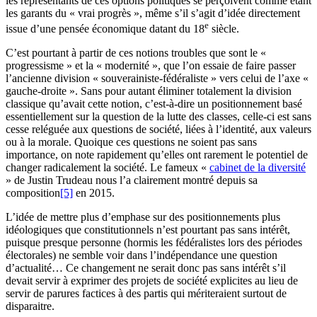
les représentants de ces options politiques se perçoivent comme étant
les garants du « vrai progrès », même s’il s’agit d’idée directement
e
issue d’une pensée économique datant du 18
siècle.
C’est pourtant à partir de ces notions troubles que sont le «
progressisme » et la « modernité », que l’on essaie de faire passer
l’ancienne division « souverainiste-fédéraliste » vers celui de l’axe «
gauche-droite ». Sans pour autant éliminer totalement la division
classique qu’avait cette notion, c’est-à-dire un positionnement basé
essentiellement sur la question de la lutte des classes, celle-ci est sans
cesse reléguée aux questions de société, liées à l’identité, aux valeurs
ou à la morale. Quoique ces questions ne soient pas sans
importance, on note rapidement qu’elles ont rarement le potentiel de
changer radicalement la société. Le fameux «
cabinet de la diversité
» de Justin Trudeau nous l’a clairement montré depuis sa
composition
[5]
en 2015.
L’idée de mettre plus d’emphase sur des positionnements plus
idéologiques que constitutionnels n’est pourtant pas sans intérêt,
puisque presque personne (hormis les fédéralistes lors des périodes
électorales) ne semble voir dans l’indépendance une question
d’actualité… Ce changement ne serait donc pas sans intérêt s’il
devait servir à exprimer des projets de société explicites au lieu de
servir de parures factices à des partis qui mériteraient surtout de
disparaitre.