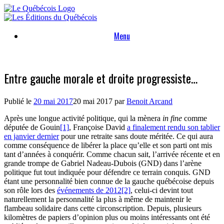
Skip
to
content
Menu
Entre gauche morale et droite progressiste…
Publié le
20 mai 2017
20 mai 2017
par
Benoit Arcand
Après une longue activité politique, qui la mènera
in fine
comme
députée de Gouin
[1]
, Françoise David
a finalement rendu son tablier
en janvier dernier
pour une retraite sans doute méritée. Ce qui aura
comme conséquence de libérer la place qu’elle et son parti ont mis
tant d’années à conquérir. Comme chacun sait, l’arrivée récente et en
grande trompe de Gabriel Nadeau-Dubois (GND) dans l’arène
politique fut tout indiquée pour défendre ce terrain conquis. GND
étant une personnalité bien connue de la gauche québécoise depuis
son rôle lors des
événements de 2012
[2]
, celui-ci devint tout
naturellement la personnalité la plus à même de maintenir le
flambeau solidaire dans cette circonscription. Depuis, plusieurs
kilomètres de papiers d’opinion plus ou moins intéressants ont été