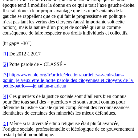
époque tend à modifier la donne en ce qui a trait l’axe gauche-droite.
Il serait donc à leur propre avantage que les représentants de la
gauche se rappellent que ce qui fait le progressisme en politique
n’est pas tant les vertus des citoyens (aussi importante soit cette
notion), mais la nature d’un projet de société qui aura comme
conséquence de faire respecter nos droits individuels et collectifs.
[hr gap= »30″]
[1]
De 2012 à 2017
[2]
Porte-parole de « CLASSÉ »
[3]
http://www.plq.org/fr/article/election-partielle-a-venir-dans-
gouin–je-veux-etre-le-porte-parole-des-citoyennes-et-citoyens-de-la-
petite-patrie—–jonathan-marleau
[4]
Ces guerriers de la justice sociale sont d’ailleurs bien connus
pour être tous sauf des « guerriers » et sont surtout connus pour
défendre la justice sociale qu’en complément des reconnaissances
identitaires de certaines des minorités les mieux défendues.
[5]
Même si la diversité ethno religieuse était plutôt avancée,
l’origine sociale, professionnelle et idéologique de ce gouvernement
restait plutôt monolithique.