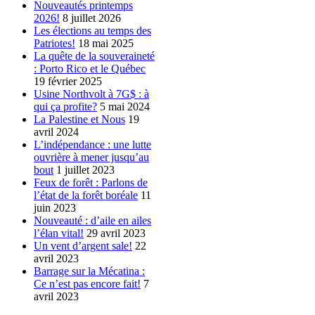
Nouveautés printemps
2026!
8 juillet 2026
Les élections au temps des
Patriotes!
18 mai 2025
La quête de la souveraineté
: Porto Rico et le Québec
19 février 2025
Usine Northvolt à 7G$ : à
qui ça profite?
5 mai 2024
La Palestine et Nous
19
avril 2024
L’indépendance : une lutte
ouvrière à mener jusqu’au
bout
1 juillet 2023
Feux de forêt : Parlons de
l’état de la forêt boréale
11
juin 2023
Nouveauté : d’aile en ailes
l’élan vital!
29 avril 2023
Un vent d’argent sale!
22
avril 2023
Barrage sur la Mécatina :
Ce n’est pas encore fait!
7
avril 2023