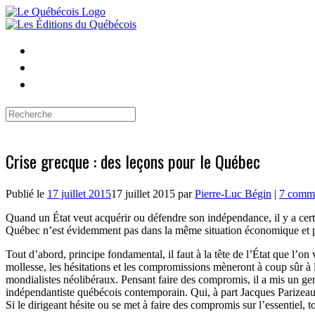
Skip
to
content
Search
for:
Crise grecque : des leçons pour le Québec
Publié le
17 juillet 2015
17 juillet 2015
par
Pierre-Luc Bégin
|
7 comme
Quand un État veut acquérir ou défendre son indépendance, il y a certai
Québec n’est évidemment pas dans la même situation économique et pol
Tout d’abord, principe fondamental, il faut à la tête de l’État que l’o
mollesse, les hésitations et les compromissions mèneront à coup sûr à l
mondialistes néolibéraux. Pensant faire des compromis, il a mis un gen
indépendantiste québécois contemporain. Qui, à part Jacques Parizeau, 
Si le dirigeant hésite ou se met à faire des compromis sur l’essentiel, 