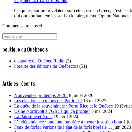
22 juillet 2015 à 11 h 09 min
Ce qui est surtout révélateur sur cette crise en Grèce, c’est le
qui ont pourtant été les seuls à le faire, même Option Nationale n
Comments are closed.
Search
for:
boutique du Québécois
disquaire de Québec Radio
(3)
librairie des éditions du Québécois
(51)
Articles récents
Nouveautés printemps 2026!
8 juillet 2026
Les élections au temps des Patriotes!
18 mai 2025
La quête de la souveraineté : Porto Rico et le Québec
19 févrie
Usine Northvolt à 7G$ : à qui ça profite?
5 mai 2024
La Palestine et Nous
19 avril 2024
L’indépendance : une lutte ouvrière à mener jusqu’au bout
1 ju
Feux de forêt : Parlons de l’état de la forêt boréale
11 juin 2023