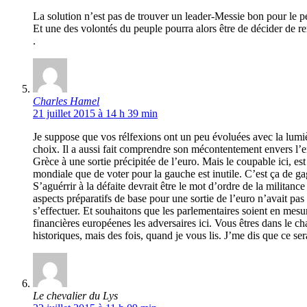
La solution n’est pas de trouver un leader-Messie bon pour le p
Et une des volontés du peuple pourra alors être de décider de re
.
Charles Hamel
21 juillet 2015 à 14 h 39 min
Je suppose que vos rélfexions ont un peu évoluées avec la lumière
choix. Il a aussi fait comprendre son mécontentement envers l’ent
Grèce à une sortie précipitée de l’euro. Mais le coupable ici, e
mondiale que de voter pour la gauche est inutile. C’est ça de ga
S’aguérrir à la défaite devrait être le mot d’ordre de la milita
aspects préparatifs de base pour une sortie de l’euro n’avait pas
s’effectuer. Et souhaitons que les parlementaires soient en mesur
financières européenes les adversaires ici. Vous êtres dans le 
historiques, mais des fois, quand je vous lis. J’me dis que ce s
Le chevalier du Lys