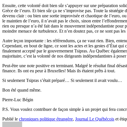
Ensuite, cette volonté doit bien sûr s’appuyer sur une préparation soli
Grèce de l’euro. Et bien sûr ça ne s’improvise pas. Toute la stratégie 
devenu clair : ou bien une sortie improvisée et chaotique de l’euro, ou
le maintien de l’euro, il n’avait pas le choix, sinon entre l’effondrem
rien ou presque n’a été fait dans le mouvement indépendantiste pour pré
moindre menace de turbulence. Et n’en doutez pas, ce ne sont pas les
Autre leçon importante : les référendums, ça ne vaut rien. Bien, enten
Cependant, en bout de ligne, ce sont les actes et les gestes d’État qu
finalement accepté par le gouvernement Tsipras. Au Québec également,
majoritaire, c’est la volonté de nos dirigeants indépendantistes à poser 
Peut-être une note positive en terminant. Malgré le résultat final dé
finance. Ils ont eu peur à Bruxelles! Mais ils étaient prêts à tout.
Si seulement Tsipras s’était préparé… Si seulement il avait voulu…
Bon été quand même.
Pierre-Luc Bégin
P.S. Vous voulez contribuer de façon simple à un projet qui fera concr
Publié le
chroniques politique étrangère
,
Journal Le Québécois
et éti