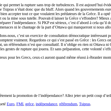
de qui permet la rupture sans trop de turbulences. Il est aujourd’hui évi
de Tsipras n’était donc que du bluff. Alors quand les gouvernements europ
 bien accepter tout ce que voulaient les prédateurs de la Grèce. Il a opté
ent ou la mise sous tutelle. Pouvait-il laisser la Grèce s’effondrer? Mie
parer l’indépendance. Si PKP est sérieux, c’est d’abord à cela qu’il doit
 menaces ni le chantage de la part d’Ottawa qui manqueront si nous all
dons-nous, c’est un exercice de consultation démocratique intéressant po
i comptent vraiment. Regardons ce qui s’est passé en Grèce : les Grecs 
 un référendum n’est que consultatif. Il n’oblige en rien ni Ottawa ni
les gestes de rupture qui jouera. Et sans préparation, cette volonté s’effoi
sastreux pour les Grecs, ceux-ci auront quand même réussi à ébranler m
ètement la promotion de l’indépendance? Allez jeter un petit coup d’œil
queté
Euro
,
FMI
,
grèce
,
indépendance
,
référendum
,
Tsipras
.