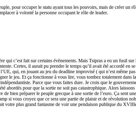
euple, pour occuper le statu ayant tous les pouvoirs, mais de créer un 
mplacer à volonté la personne occupant le rôle de leader.
 qui c’est fait sur certains évènements. Mais Tsipras a eu un fusil sur la
ente. Certes, il aurait pu prendre le temps qu’il avait été accordé en se
st l’UE, qui, en jouant au jeu du deadline improvisé ( qui n’est même pa
gner le jeu. Et ça fonctionne à vous lire, vous tombez totalement dans l
nce indépendantiste. Parce que vous faites dure. Je crois que le gouverne
 été abordés pour que la sortie ne soit pas catastrophique. Alors laisson
e de bien préparer le peuple grecque à une sortie de l’euro. Ça sent une 
champ si vous croyez que ce sera une partie de plaisir et de révolution 
erait votre plus grand fantasme de voir une pendaison publique du XVIIIe