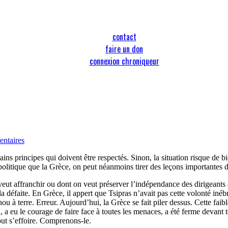
contact
faire un don
connexion chroniqueur
ntaires
ns principes qui doivent être respectés. Sinon, la situation risque de bi
itique que la Grèce, on peut néanmoins tirer des leçons importantes d
n veut affranchir ou dont on veut préserver l’indépendance des dirigeants 
a défaite. En Grèce, il appert que Tsipras n’avait pas cette volonté inéb
ou à terre. Erreur. Aujourd’hui, la Grèce se fait piler dessus. Cette fa
a eu le courage de faire face à toutes les menaces, a été ferme devant t
tout s’effoire. Comprenons-le.