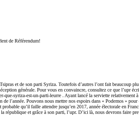
rlent de Référendum!
Tsipras et de son parti Syriza. Toutefois d’autres l’ont fait beaucoup p
 déception générale. Pour vous en convaincre, consultez ce que l’upr écr
r-que-syriza-est-un-parti-leurre . Ayant lancé la serviette relativement à
a fin de l’année. Pouvons nous mettre nos espoirs dans « Podemos » pour 
t probable qu’il faille attendre jusqu’en 2017, année électorale en France
la république et grâce à son parti, l’upr. D’ici là, nous devrons faire