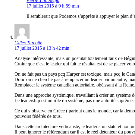
Pierre-Luc Bégin
17 juillet 2015 à 9 h 59 min
Il semblerait que Podemos s’apprête à appuyer le plan d’
Gilles Turcotte
17 juillet 2015 à 13 h 42 min
Analyse intéressante, mais un postulat totalement faux de Bégin
Croire que c’est le leader qui fait le résultat est de se placer v
On ne fait pas un pays pcq Harper est toxique, mais pcq le Cana
Donc on ne cherche pas à remplacer un leader par un autre, mai
Remplacer le système canadien autoritaire, obéissant à la Reine
Dans une approche systémique, travaillant à créer un système de 
Le leadership est un rôle du système, pas une autorité suprême.
Ce qui s’observe en Grèce ( partout dans le monde, car la démocra
pouvoirs fédérés de tous.
Dans cette architecture verticaliste, le leader a un statu et non un
Il peut ignorer le référendum car il est le réel détenteur du pouvo