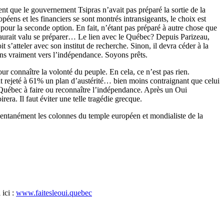
dent que le gouvernement Tsipras n’avait pas préparé la sortie de la
éens et les financiers se sont montrés intransigeants, le choix est
 pour la seconde option. En fait, n’étant pas préparé à autre chose que
ux aurait valu se préparer… Le lien avec le Québec? Depuis Parizeau,
 s’atteler avec son institut de recherche. Sinon, il devra céder à la
ons vraiment vers l’indépendance. Soyons prêts.
ur connaître la volonté du peuple. En cela, ce n’est pas rien.
ont rejeté à 61% un plan d’austérité… bien moins contraignant que celui
 Québec à faire ou reconnaître l’indépendance. Après un Oui
rera. Il faut éviter une telle tragédie grecque.
omentanément les colonnes du temple européen et mondialiste de la
 ici :
www.faitesleoui.quebec