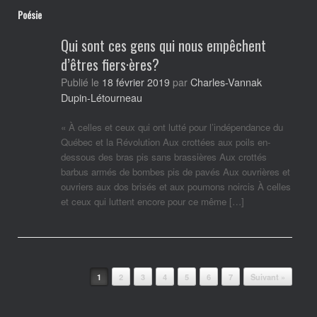
Poésie
Qui sont ces gens qui nous empêchent
d’êtres fiers·ères?
Charles-Vannak
Publié le
18 février 2019
par
Dupin-Létourneau
« À celles et ceux qui ont lutté pour l’indépendance du
Québec et la Révolution Aux crottées aux poils en-
dessous des bras pis sans brassières Aux crottés
barbus armés de bombes pis de pavés Aux ouvrières et
ouvriers aux dos brisés et aux poumons noircis À celles
et ceux qui luttent encore pour ce même […]
Post navigation
1
2
3
4
5
6
7
Suivant »