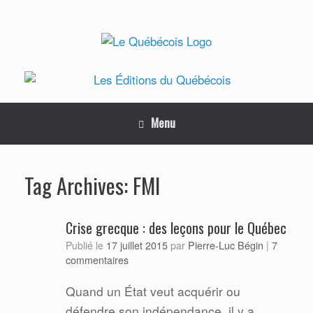
Skip
to
content
Menu
FMI
Tag Archives:
Crise grecque : des leçons pour le Québec
Pierre-Luc Bégin
Publié le
17 juillet 2015
par
|
7
commentaires
Quand un État veut acquérir ou
défendre son indépendance, il y a