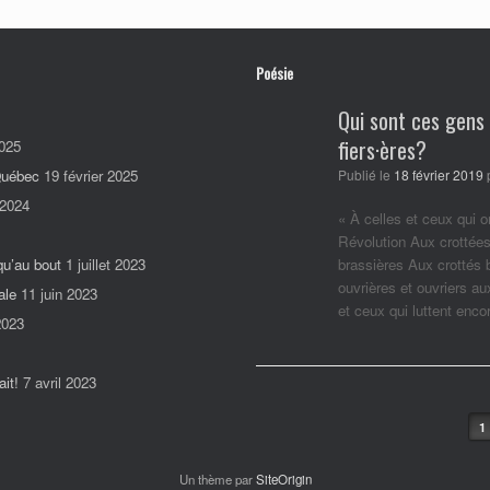
Poésie
Qui sont ces gens
fiers·ères?
025
 Québec
19 février 2025
Publié le
18 février 2019
 2024
« À celles et ceux qui o
Révolution Aux crottées
qu’au bout
1 juillet 2023
brassières Aux crottés
ouvrières et ouvriers a
ale
11 juin 2023
et ceux qui luttent enc
2023
it!
7 avril 2023
Post navigation
1
Un thème par
SiteOrigin