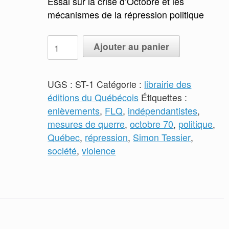
Essai sur la crise d’Octobre et les
mécanismes de la répression politique
quantité
Ajouter au panier
de
Octobre
de
UGS :
ST-1
Catégorie :
librairie des
force,
éditions du Québécois
Étiquettes :
Répression
enlèvements
,
FLQ
,
indépendantistes
,
et
mesures de querre
,
octobre 70
,
politique
,
état
Québec
,
répression
,
Simon Tessier
,
d'exception
société
,
violence