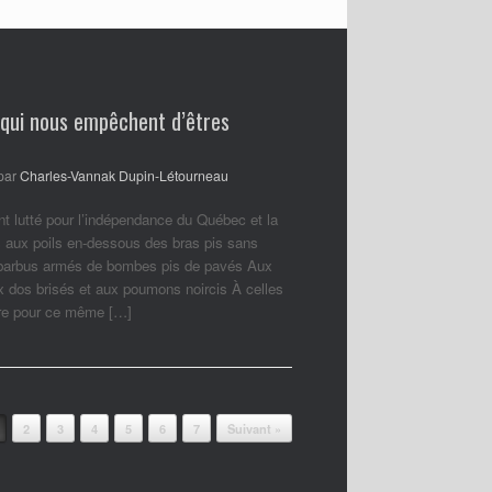
 qui nous empêchent d’êtres
par
Charles-Vannak Dupin-Létourneau
nt lutté pour l’indépendance du Québec et la
 aux poils en-dessous des bras pis sans
 barbus armés de bombes pis de pavés Aux
ux dos brisés et aux poumons noircis À celles
ore pour ce même […]
2
3
4
5
6
7
Suivant »