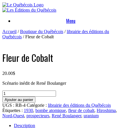
Skip
to
content
Menu
Accueil
/
Boutique du Québécois
/
librairie des éditions du
Québécois
/ Fleur de Cobalt
Fleur de Cobalt
20.00
$
Scénario inédit de René Boulanger
quantité
de
Ajouter au panier
Fleur
UGS :
RB-4
Catégorie :
librairie des éditions du Québécois
de
Étiquettes :
1930
,
bombe atomique
,
fleur de cobalt
,
Hiroshima
,
Cobalt
Nord-Ouest
,
prospecteurs
,
René Boulanger
,
uranium
Description