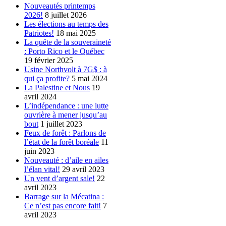
Nouveautés printemps
2026!
8 juillet 2026
Les élections au temps des
Patriotes!
18 mai 2025
La quête de la souveraineté
: Porto Rico et le Québec
19 février 2025
Usine Northvolt à 7G$ : à
qui ça profite?
5 mai 2024
La Palestine et Nous
19
avril 2024
L’indépendance : une lutte
ouvrière à mener jusqu’au
bout
1 juillet 2023
Feux de forêt : Parlons de
l’état de la forêt boréale
11
juin 2023
Nouveauté : d’aile en ailes
l’élan vital!
29 avril 2023
Un vent d’argent sale!
22
avril 2023
Barrage sur la Mécatina :
Ce n’est pas encore fait!
7
avril 2023