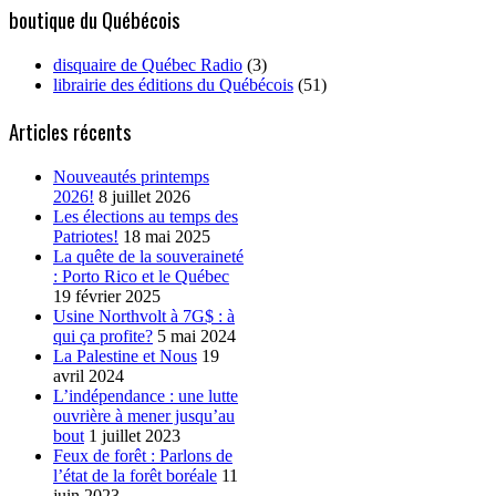
boutique du Québécois
disquaire de Québec Radio
(3)
librairie des éditions du Québécois
(51)
Articles récents
Nouveautés printemps
2026!
8 juillet 2026
Les élections au temps des
Patriotes!
18 mai 2025
La quête de la souveraineté
: Porto Rico et le Québec
19 février 2025
Usine Northvolt à 7G$ : à
qui ça profite?
5 mai 2024
La Palestine et Nous
19
avril 2024
L’indépendance : une lutte
ouvrière à mener jusqu’au
bout
1 juillet 2023
Feux de forêt : Parlons de
l’état de la forêt boréale
11
juin 2023