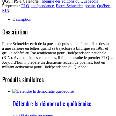
UGS :
PS-1
Catégorie :
librairie des éditions du Québécois
d'amour
Étiquettes :
FLQ
,
indépendance
,
Pierre Schneider
,
poésie
,
Québec
,
et
RIN
de
liberté
Description
Description
Pierre Schneider écrit de la poésie depuis son enfance. Il se destinait
à une carrière en lettres quand sa trajectoire a bifurqué en 1961 et
qu’il a adhéré au Rassemblement pour l’indépendance nationale
(RIN). Avec quelques camarades, il fonde ensuite le premier FLQ…
Aujourd’hui, il prépare un deuxième recueil de poèmes, tout en
militant activement pour l’indépendance du Québec.
Produits similaires
Défendre la démocratie québécoise
20.00
$
Ajouter au panier