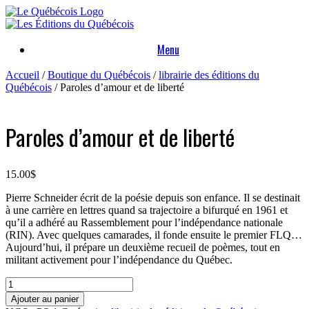
Skip
to
content
Menu
Accueil
/
Boutique du Québécois
/
librairie des éditions du
Québécois
/ Paroles d’amour et de liberté
Paroles d’amour et de liberté
15.00
$
Pierre Schneider écrit de la poésie depuis son enfance. Il se destinait
à une carrière en lettres quand sa trajectoire a bifurqué en 1961 et
qu’il a adhéré au Rassemblement pour l’indépendance nationale
(RIN). Avec quelques camarades, il fonde ensuite le premier FLQ…
Aujourd’hui, il prépare un deuxième recueil de poèmes, tout en
militant activement pour l’indépendance du Québec.
quantité
de
Ajouter au panier
Paroles