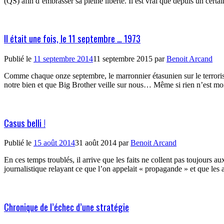
(QS) afin d’embrasser sa pleine liberté. Il est vrai que depuis un cert
Il était une fois, le 11 septembre … 1973
Publié le
11 septembre 2014
11 septembre 2015
par
Benoit Arcand
Comme chaque onze septembre, le marronnier étasunien sur le terrorisme 
notre bien et que Big Brother veille sur nous… Même si rien n’est moi
Casus belli !
Publié le
15 août 2014
31 août 2014
par
Benoit Arcand
En ces temps troublés, il arrive que les faits ne collent pas toujour
journalistique relayant ce que l’on appelait « propagande » et que les
Chronique de l’échec d’une stratégie