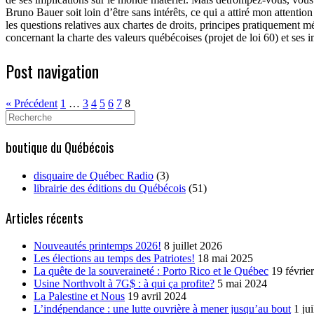
Bruno Bauer soit loin d’être sans intérêts, ce qui a attiré mon attention
les questions relatives aux chartes de droits, principes pratiquement m
concernant la charte des valeurs québécoises (projet de loi 60) et ses 
Post navigation
« Précédent
1
…
3
4
5
6
7
8
Search
for:
boutique du Québécois
disquaire de Québec Radio
(3)
librairie des éditions du Québécois
(51)
Articles récents
Nouveautés printemps 2026!
8 juillet 2026
Les élections au temps des Patriotes!
18 mai 2025
La quête de la souveraineté : Porto Rico et le Québec
19 févrie
Usine Northvolt à 7G$ : à qui ça profite?
5 mai 2024
La Palestine et Nous
19 avril 2024
L’indépendance : une lutte ouvrière à mener jusqu’au bout
1 ju