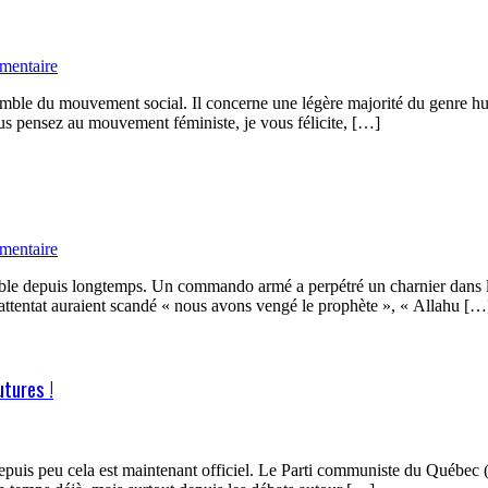
mentaire
emble du mouvement social. Il concerne une légère majorité du genre hu
us pensez au mouvement féministe, je vous félicite, […]
mentaire
isible depuis longtemps. Un commando armé a perpétré un charnier dans 
l’attentat auraient scandé « nous avons vengé le prophète », « Allahu […
utures !
s depuis peu cela est maintenant officiel. Le Parti communiste du Québec