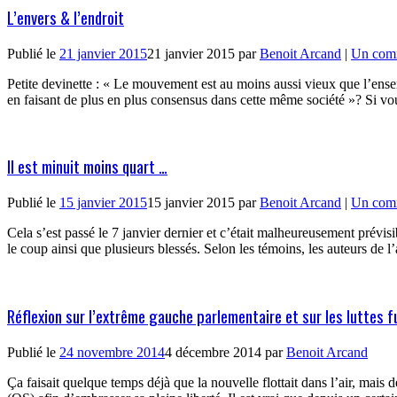
L’envers & l’endroit
Publié le
21 janvier 2015
21 janvier 2015
par
Benoit Arcand
|
Un com
Petite devinette : « Le mouvement est au moins aussi vieux que l’ens
en faisant de plus en plus consensus dans cette même société »? Si vo
Il est minuit moins quart …
Publié le
15 janvier 2015
15 janvier 2015
par
Benoit Arcand
|
Un com
Cela s’est passé le 7 janvier dernier et c’était malheureusement prév
le coup ainsi que plusieurs blessés. Selon les témoins, les auteurs de 
Réflexion sur l’extrême gauche parlementaire et sur les luttes f
Publié le
24 novembre 2014
4 décembre 2014
par
Benoit Arcand
Ça faisait quelque temps déjà que la nouvelle flottait dans l’air, mai