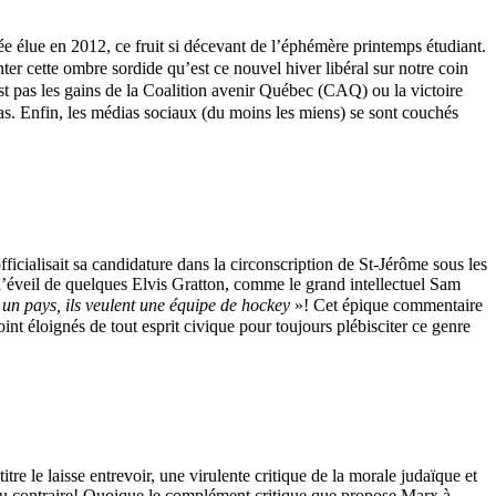
ée élue en 2012, ce fruit si décevant de l’éphémère printemps étudiant.
ter cette ombre sordide qu’est ce nouvel hiver libéral sur notre coin
t pas les gains de la Coalition avenir Québec (CAQ) ou la victoire
as. Enfin, les médias sociaux (du moins les miens) se sont couchés
icialisait sa candidature dans la circonscription de St-Jérôme sous les
l’éveil de quelques Elvis Gratton, comme le grand intellectuel Sam
s un pays, ils veulent une équipe de hockey
»! Cet épique commentaire
oint éloignés de tout esprit civique pour toujours plébisciter ce genre
re le laisse entrevoir, une virulente critique de la morale judaïque et
t au contraire! Quoique le complément critique que propose Marx à