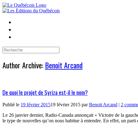
Skip
to
content
Search
for:
Author Archive:
Benoit Arcand
De quoi le projet de Syriza est-il le nom?
Publié le
19 février 2015
19 février 2015
par
Benoit Arcand
|
2 comme
Le 26 janvier dernier, Radio-Canada annonçait « Victoire de la gauche r
le type de nouvelles qu’on nous habitue à entendre. En effet, un part