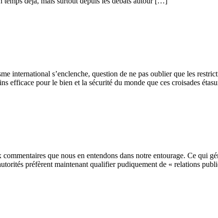
ain temps déjà, mais surtout depuis les débats autour […]
international s’enclenche, question de ne pas oublier que les restrictio
ns efficace pour le bien et la sécurité du monde que ces croisades éta
s aux commentaires que nous en entendons dans notre entourage. Ce qui g
 autorités préfèrent maintenant qualifier pudiquement de « relations pub