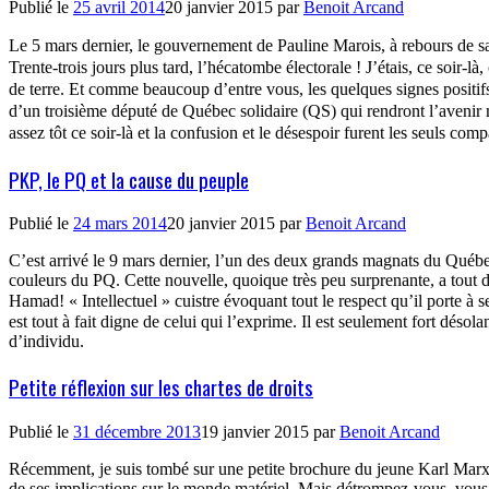
Publié le
25 avril 2014
20 janvier 2015
par
Benoit Arcand
Le 5 mars dernier, le gouvernement de Pauline Marois, à rebours de sa 
Trente-trois jours plus tard, l’hécatombe électorale ! J’étais, ce soir
de terre. Et comme beaucoup d’entre vous, les quelques signes positi
d’un troisième député de Québec solidaire (QS) qui rendront l’avenir 
assez tôt ce soir-là et la confusion et le désespoir furent les seuls 
PKP, le PQ et la cause du peuple
Publié le
24 mars 2014
20 janvier 2015
par
Benoit Arcand
C’est arrivé le 9 mars dernier, l’un des deux grands magnats du Québec
couleurs du PQ. Cette nouvelle, quoique très peu surprenante, a tout
Hamad! « Intellectuel » cuistre évoquant tout le respect qu’il porte à se
est tout à fait digne de celui qui l’exprime. Il est seulement fort désol
d’individu.
Petite réflexion sur les chartes de droits
Publié le
31 décembre 2013
19 janvier 2015
par
Benoit Arcand
Récemment, je suis tombé sur une petite brochure du jeune Karl Marx 
de ses implications sur le monde matériel. Mais détrompez-vous, vous 