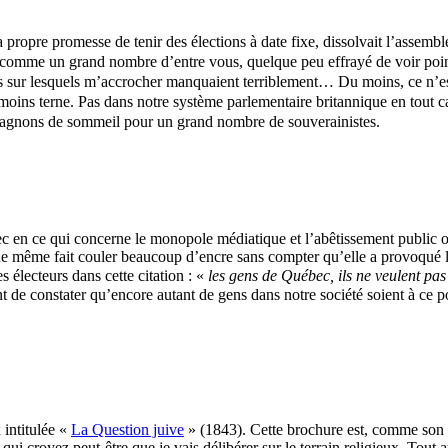
propre promesse de tenir des élections à date fixe, dissolvait l’assembl
-là, comme un grand nombre d’entre vous, quelque peu effrayé de voir poin
fs sur lesquels m’accrocher manquaient terriblement… Du moins, ce n’es
moins terne. Pas dans notre système parlementaire britannique en tout c
compagnons de sommeil pour un grand nombre de souverainistes.
 en ce qui concerne le monopole médiatique et l’abêtissement public off
 de même fait couler beaucoup d’encre sans compter qu’elle a provoqué 
s électeurs dans cette citation : «
les gens de Québec, ils ne veulent pa
ant de constater qu’encore autant de gens dans notre société soient à ce p
intitulée «
La Question juive
» (1843). Cette brochure est, comme son tit
qui croyez peut-être que je vais délibérer sur le terrain religieux. Tou