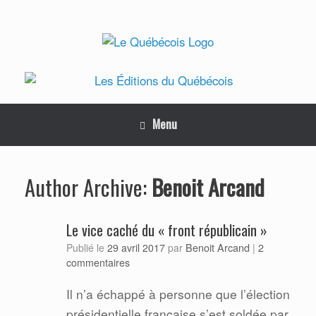
Skip
to
content
Menu
Benoit Arcand
Author Archive:
Le vice caché du « front républicain »
Benoit Arcand
Publié le
29 avril 2017
par
|
2
commentaires
Il n’a échappé à personne que l’élection
présidentielle française s’est soldée par