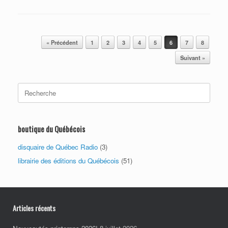
Post navigation
« Précédent
1
2
3
4
5
6
7
8
Suivant »
Search
for:
boutique du Québécois
disquaire de Québec Radio
(3)
librairie des éditions du Québécois
(51)
Articles récents