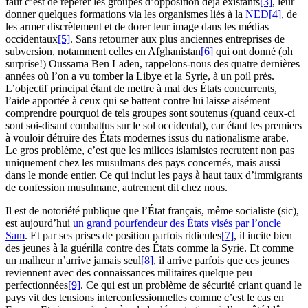
faut c’est de repérer les groupes d’opposition déjà existants
[3]
, leur
donner quelques formations via les organismes liés à la
NED
[4]
, de
les armer discrètement et de dorer leur image dans les médias
occidentaux
[5]
. Sans retourner aux plus anciennes entreprises de
subversion, notamment celles en Afghanistan
[6]
qui ont donné (oh
surprise!) Oussama Ben Laden, rappelons-nous des quatre dernières
années où l’on a vu tomber la Libye et la Syrie, à un poil près.
L’objectif principal étant de mettre à mal des États concurrents,
l’aide apportée à ceux qui se battent contre lui laisse aisément
comprendre pourquoi de tels groupes sont soutenus (quand ceux-ci
sont soi-disant combattus sur le sol occidental), car étant les premiers
à vouloir détruire des États modernes issus du nationalisme arabe.
Le gros problème, c’est que les milices islamistes recrutent non pas
uniquement chez les musulmans des pays concernés, mais aussi
dans le monde entier. Ce qui inclut les pays à haut taux d’immigrants
de confession musulmane, autrement dit chez nous.
Il est de notoriété publique que l’État français, même socialiste (sic),
est aujourd’hui
un grand pourfendeur des États visés par l’oncle
Sam
. Et par ses prises de position parfois ridicules
[7]
, il incite bien
des jeunes à la guérilla contre des États comme la Syrie. Et comme
un malheur n’arrive jamais seul
[8]
, il arrive parfois que ces jeunes
reviennent avec des connaissances militaires quelque peu
perfectionnées
[9]
. Ce qui est un problème de sécurité criant quand le
pays vit des tensions interconfessionnelles comme c’est le cas en