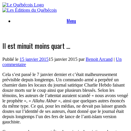
Skip
to
content
Menu
Il est minuit moins quart …
Publié le
15 janvier 2015
15 janvier 2015
par
Benoit Arcand
|
Un
commentaire
Cela s’est passé le 7 janvier dernier et c’était malheureusement
prévisible depuis longtemps. Un commando armé a perpétré un
charnier dans les locaux du journal satirique Charlie Hebdo faisant
douze morts sur le coup ainsi que plusieurs blessés. Selon les
témoins, les auteurs de l’attentat auraient scandé « nous avons vengé
le prophète », «
Allahu Akbar
», ainsi que quelques autres énoncés
du même type. Ce qui, pour les médias, ne devait pas laisser grands
doutes sur l’identité de ses auteurs, étant donné que le journal était
depuis longtemps l’un des fers de lance de l’anti-islam version
gauchiste.