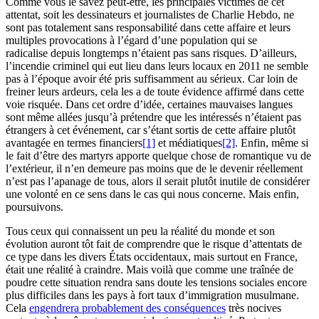
Comme vous le savez peut-être, les principales victimes de cet
attentat, soit les dessinateurs et journalistes de Charlie Hebdo, ne
sont pas totalement sans responsabilité dans cette affaire et leurs
multiples provocations à l’égard d’une population qui se
radicalise depuis longtemps n’étaient pas sans risques. D’ailleurs,
l’incendie criminel qui eut lieu dans leurs locaux en 2011 ne semble
pas à l’époque avoir été pris suffisamment au sérieux. Car loin de
freiner leurs ardeurs, cela les a de toute évidence affirmé dans cette
voie risquée. Dans cet ordre d’idée, certaines mauvaises langues
sont même allées jusqu’à prétendre que les intéressés n’étaient pas
étrangers à cet événement, car s’étant sortis de cette affaire plutôt
avantagée en termes financiers
[1]
et médiatiques
[2]
. Enfin, même si
le fait d’être des martyrs apporte quelque chose de romantique vu de
l’extérieur, il n’en demeure pas moins que de le devenir réellement
n’est pas l’apanage de tous, alors il serait plutôt inutile de considérer
une volonté en ce sens dans le cas qui nous concerne. Mais enfin,
poursuivons.
Tous ceux qui connaissent un peu la réalité du monde et son
évolution auront tôt fait de comprendre que le risque d’attentats de
ce type dans les divers États occidentaux, mais surtout en France,
était une réalité à craindre. Mais voilà que comme une traînée de
poudre cette situation rendra sans doute les tensions sociales encore
plus difficiles dans les pays à fort taux d’immigration musulmane.
Cela
engendrera probablement des conséquences
très nocives