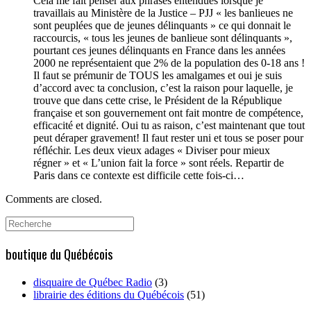
Cela me fait penser aux phrases entendues lorsque je
travaillais au Ministère de la Justice – PJJ « les banlieues ne
sont peuplées que de jeunes délinquants » ce qui donnait le
raccourcis, « tous les jeunes de banlieue sont délinquants »,
pourtant ces jeunes délinquants en France dans les années
2000 ne représentaient que 2% de la population des 0-18 ans !
Il faut se prémunir de TOUS les amalgames et oui je suis
d’accord avec ta conclusion, c’est la raison pour laquelle, je
trouve que dans cette crise, le Président de la République
française et son gouvernement ont fait montre de compétence,
efficacité et dignité. Oui tu as raison, c’est maintenant que tout
peut déraper gravement! Il faut rester uni et tous se poser pour
réfléchir. Les deux vieux adages « Diviser pour mieux
régner » et « L’union fait la force » sont réels. Repartir de
Paris dans ce contexte est difficile cette fois-ci…
Comments are closed.
Search
for:
boutique du Québécois
disquaire de Québec Radio
(3)
librairie des éditions du Québécois
(51)