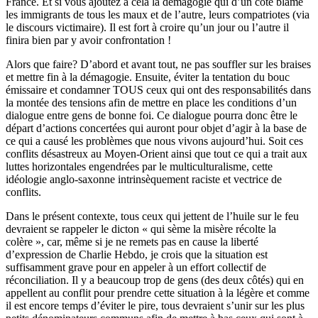
France. Et si vous ajoutez à cela la démagogie qui d’un côté blâme
les immigrants de tous les maux et de l’autre, leurs compatriotes (via
le discours victimaire). Il est fort à croire qu’un jour ou l’autre il
finira bien par y avoir confrontation !
Alors que faire? D’abord et avant tout, ne pas souffler sur les braises
et mettre fin à la démagogie. Ensuite, éviter la tentation du bouc
émissaire et condamner TOUS ceux qui ont des responsabilités dans
la montée des tensions afin de mettre en place les conditions d’un
dialogue entre gens de bonne foi. Ce dialogue pourra donc être le
départ d’actions concertées qui auront pour objet d’agir à la base de
ce qui a causé les problèmes que nous vivons aujourd’hui. Soit ces
conflits désastreux au Moyen-Orient ainsi que tout ce qui a trait aux
luttes horizontales engendrées par le multiculturalisme, cette
idéologie anglo-saxonne intrinsèquement raciste et vectrice de
conflits.
Dans le présent contexte, tous ceux qui jettent de l’huile sur le feu
devraient se rappeler le dicton « qui sème la misère récolte la
colère », car, même si je ne remets pas en cause la liberté
d’expression de Charlie Hebdo, je crois que la situation est
suffisamment grave pour en appeler à un effort collectif de
réconciliation. Il y a beaucoup trop de gens (des deux côtés) qui en
appellent au conflit pour prendre cette situation à la légère et comme
il est encore temps d’éviter le pire, tous devraient s’unir sur les plus