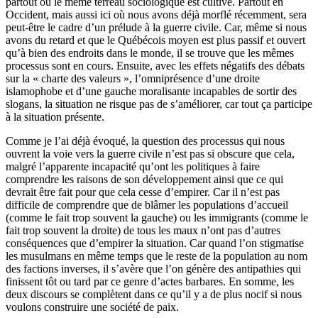
partout où le même terreau sociologique est cultivé. Partout en
Occident, mais aussi ici où nous avons déjà morflé récemment, sera
peut-être le cadre d’un prélude à la guerre civile. Car, même si nous
avons du retard et que le Québécois moyen est plus passif et ouvert
qu’à bien des endroits dans le monde, il se trouve que les mêmes
processus sont en cours. Ensuite, avec les effets négatifs des débats
sur la « charte des valeurs », l’omniprésence d’une droite
islamophobe et d’une gauche moralisante incapables de sortir des
slogans, la situation ne risque pas de s’améliorer, car tout ça participe
à la situation présente.
Comme je l’ai déjà évoqué, la question des processus qui nous
ouvrent la voie vers la guerre civile n’est pas si obscure que cela,
malgré l’apparente incapacité qu’ont les politiques à faire
comprendre les raisons de son développement ainsi que ce qui
devrait être fait pour que cela cesse d’empirer. Car il n’est pas
difficile de comprendre que de blâmer les populations d’accueil
(comme le fait trop souvent la gauche) ou les immigrants (comme le
fait trop souvent la droite) de tous les maux n’ont pas d’autres
conséquences que d’empirer la situation. Car quand l’on stigmatise
les musulmans en même temps que le reste de la population au nom
des factions inverses, il s’avère que l’on génère des antipathies qui
finissent tôt ou tard par ce genre d’actes barbares. En somme, les
deux discours se complètent dans ce qu’il y a de plus nocif si nous
voulons construire une société de paix.