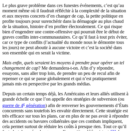
Le plus grave problème dans ces funestes événements, c’est qu’au
moment même où il faudrait réfléchir à la complexité de la situation
et aux moyens concrets d’en changer de cap, la petite politique en
profite toujours pour surenchérir dans la démagogie au plus chaud
de la situation, histoire d’en profiter électoralement. Ce qui risque
bien d’engendrer une contre-offensive qui pourrait être le début de
graves conflits inter-communautaires. Ce qu’il faut à tout prix éviter,
car ce type de conflits (l’actualité du monde nous le démontre tous
les jours) ne peut aboutir à aucune victoire et c’est la société dans
son ensemble qui en serait la victime.
Mais enfin, quels seraient les moyens à prendre pour opérer un tel
changement de cap
? Me demandera-t-on. Afin d’y répondre,
essayons, sans aller trop loin, de prendre un peu de recul afin de
repenser ce qui se passe globalement et qui n’est pratiquement
jamais mis en perspective par les grands médias.
Depuis un certain temps déjà, les Américains et leurs alliés utilisent à
grande échelle ce que l’on appelle des stratégies de subversion (ou
e
guerre de 4
génération
) afin de renverser les gouvernements d’États
concurrents sans toutefois les envahir directement. Cette stratégie est
très efficace sur tous les plans, car en plus de ne pas avoir à répondre
des accidents ou bavures collatérales que ces combats impliquent,
cela permet surtout de réduire les coûts à presque rien. Tout ce qu’il