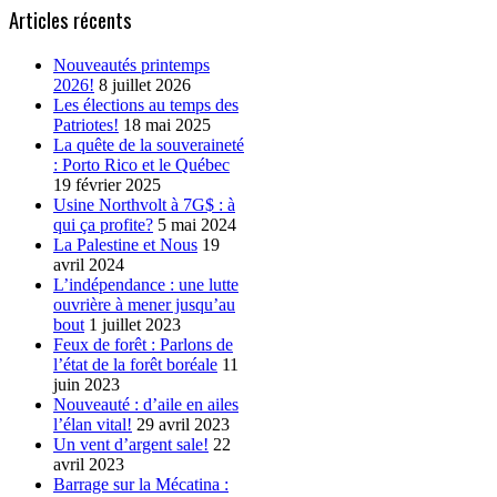
Articles récents
Nouveautés printemps
2026!
8 juillet 2026
Les élections au temps des
Patriotes!
18 mai 2025
La quête de la souveraineté
: Porto Rico et le Québec
19 février 2025
Usine Northvolt à 7G$ : à
qui ça profite?
5 mai 2024
La Palestine et Nous
19
avril 2024
L’indépendance : une lutte
ouvrière à mener jusqu’au
bout
1 juillet 2023
Feux de forêt : Parlons de
l’état de la forêt boréale
11
juin 2023
Nouveauté : d’aile en ailes
l’élan vital!
29 avril 2023
Un vent d’argent sale!
22
avril 2023
Barrage sur la Mécatina :