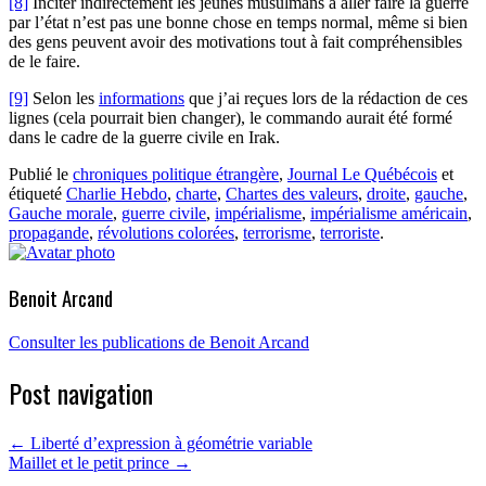
[8]
Inciter indirectement les jeunes musulmans à aller faire la guerre
par l’état n’est pas une bonne chose en temps normal, même si bien
des gens peuvent avoir des motivations tout à fait compréhensibles
de le faire.
[9]
Selon les
informations
que j’ai reçues lors de la rédaction de ces
lignes (cela pourrait bien changer), le commando aurait été formé
dans le cadre de la guerre civile en Irak.
Publié le
chroniques politique étrangère
,
Journal Le Québécois
et
étiqueté
Charlie Hebdo
,
charte
,
Chartes des valeurs
,
droite
,
gauche
,
Gauche morale
,
guerre civile
,
impérialisme
,
impérialisme américain
,
propagande
,
révolutions colorées
,
terrorisme
,
terroriste
.
Benoit Arcand
Consulter les publications de Benoit Arcand
Post navigation
←
Liberté d’expression à géométrie variable
Maillet et le petit prince
→