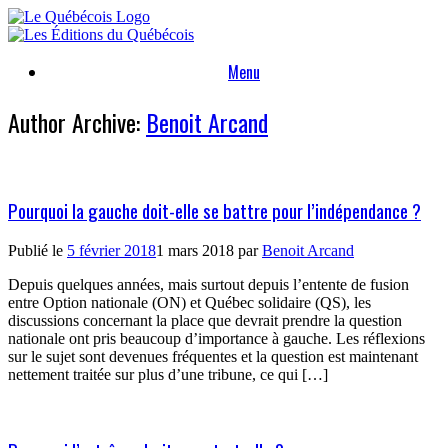
Skip
to
content
Menu
Author Archive:
Benoit Arcand
Pourquoi la gauche doit-elle se battre pour l’indépendance ?
Publié le
5 février 2018
1 mars 2018
par
Benoit Arcand
Depuis quelques années, mais surtout depuis l’entente de fusion
entre Option nationale (ON) et Québec solidaire (QS), les
discussions concernant la place que devrait prendre la question
nationale ont pris beaucoup d’importance à gauche. Les réflexions
sur le sujet sont devenues fréquentes et la question est maintenant
nettement traitée sur plus d’une tribune, ce qui […]