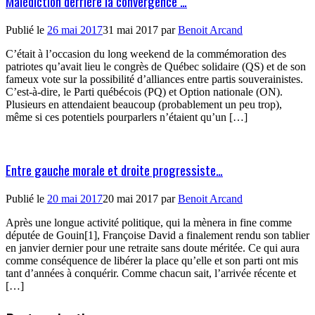
Malédiction derrière la convergence …
Publié le
26 mai 2017
31 mai 2017
par
Benoit Arcand
C’était à l’occasion du long weekend de la commémoration des
patriotes qu’avait lieu le congrès de Québec solidaire (QS) et de son
fameux vote sur la possibilité d’alliances entre partis souverainistes.
C’est-à-dire, le Parti québécois (PQ) et Option nationale (ON).
Plusieurs en attendaient beaucoup (probablement un peu trop),
même si ces potentiels pourparlers n’étaient qu’un […]
Entre gauche morale et droite progressiste…
Publié le
20 mai 2017
20 mai 2017
par
Benoit Arcand
Après une longue activité politique, qui la mènera in fine comme
députée de Gouin[1], Françoise David a finalement rendu son tablier
en janvier dernier pour une retraite sans doute méritée. Ce qui aura
comme conséquence de libérer la place qu’elle et son parti ont mis
tant d’années à conquérir. Comme chacun sait, l’arrivée récente et
[…]