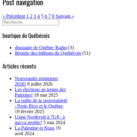
Post navigation
« Précédent
1
2
3
4
5
6
7
8
Suivant »
Search
for:
boutique du Québécois
disquaire de Québec Radio
(3)
librairie des éditions du Québécois
(51)
Articles récents
Nouveautés printemps
2026!
8 juillet 2026
Les élections au temps des
Patriotes!
18 mai 2025
La quête de la souveraineté
: Porto Rico et le Québec
19 février 2025
Usine Northvolt à 7G$ : à
qui ça profite?
5 mai 2024
La Palestine et Nous
19
avril 2024