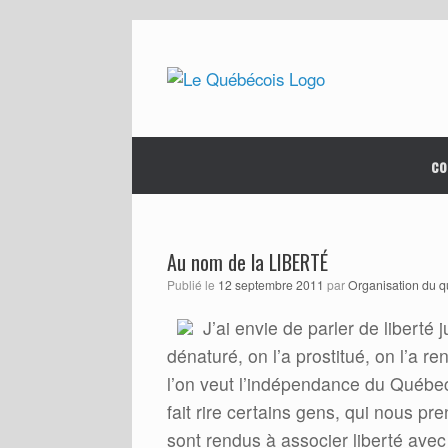
Skip
to
content
co
Au nom de la LIBERTÉ
Publié le
12 septembre 2011
par
Organisation du 
J’ai envie de parler de liberté
dénaturé, on l’a prostitué, on l’a r
l’on veut l’indépendance du Québec 
fait rire certains gens, qui nous p
sont rendus à associer liberté ave