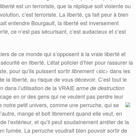
liberté
est un terroriste, que la réplique soit violente ou
olution, c’est terroriste. La liberté, ça fait peur à bien
it entendre Bourgault, la liberté est inversement
erté, ce n’est pas sécurisant, c’est audacieux et c’est
ntiers de ce monde qui s’opposent à la vraie liberté et
écurité en liberté. L’état policier d’hier pour rassurer la
te, pour qu’ils puissent sortir
librement
<sic> dans les
 la liberté, au risque de vous décevoir. C’est tout le
ion dans l’utilisation de la VRAIE
arme de destruction
cage en or des gens qui ne veulent pas perdre leur
e notre petit univers, comme une perruche, qui se
l’autre, mange et boit librement quand elle veut, en
de l’extérieur, et qu’il peut soudainement arrêter de la
le en fumée. La perruche voudrait bien pouvoir sortir de