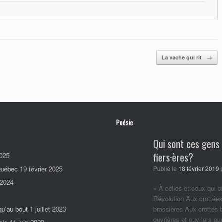
La vache qui rit
→
Poésie
Qui sont ces gens
fiers·ères?
025
 Québec
19 février 2025
Publié le
18 février 2019
 2024
« À celles et ceux qui o
Révolution Aux crottées
qu’au bout
1 juillet 2023
brassières Aux crottés
ouvrières et ouvriers a