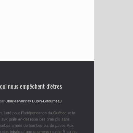
 qui nous empêchent d’êtres
par
Charles-Vannak Dupin-Létourneau
nt lutté pour l’indépendance du Québec et la
 aux poils en-dessous des bras pis sans
 barbus armés de bombes pis de pavés Aux
ux dos brisés et aux poumons noircis À celles