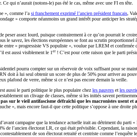
. Ce qui n’aurait (notons-le) pas été le cas, même avec une FI en tête.
ope », comme l’a
si franchement exprimé l’ancien président français
, Va
sondage » comporte néanmoins un grand intérêt pour anticiper les stratégi
t de peser assez lourd, puisque contrairement à ce qu’on pourrait le croire
 le savez, les élections européennes se font au scrutin proportionnel à
mie entre « progressiste VS populiste », voulue par LREM et confirmée da
er
il est aussi visiblement le 1
! C’est pour cette raison que le parti présid
ésidentiel pourra compter sur un réservoir de voix suffisant pour se maint
 le RN doit à lui seul obtenir un score de plus de 50% pour arriver au pouv
meux plafond de verre, même si ce n’est pas encore demain la veille.
st aussi le parti politique le plus populaire chez
les pauvres
et
les ouvri
ontestablement un clivage de classes, même si les initiés savent pertine
pas sur le vieil antifascisme défraichi que les macronistes usent e
gauche », mais encore faut-il que cette politique s’oppose à une droite p
 d’avant campagne que la tendance actuelle irait au détriment du parti «
8% de l’ancien électorat LR, ce qui était prévisible. Cependant, la raiso
incontestablement de son électorat retraité et centriste comme l’enquête l