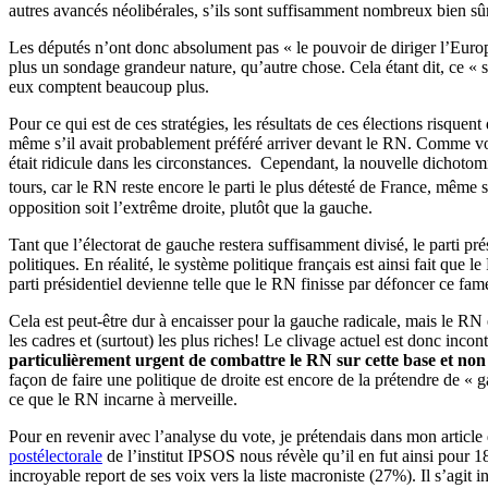
autres avancés néolibérales, s’ils sont suffisamment nombreux bien sûr
Les députés n’ont donc absolument pas « le pouvoir de diriger l’Eur
plus un sondage grandeur nature, qu’autre chose. Cela étant dit, ce « 
eux comptent beaucoup plus.
Pour ce qui est de ces stratégies, les résultats de ces élections risquen
même s’il avait probablement préféré arriver devant le RN. Comme vous
était ridicule dans les circonstances. Cependant, la nouvelle dichoto
tours, car le RN reste encore le parti le plus détesté de France, même s’
opposition soit l’extrême droite, plutôt que la gauche.
Tant que l’électorat de gauche restera suffisamment divisé, le parti pr
politiques. En réalité, le système politique français est ainsi fait que
parti présidentiel devienne telle que le RN finisse par défoncer ce fa
Cela est peut-être dur à encaisser pour la gauche radicale, mais le RN e
les cadres et (surtout) les plus riches! Le clivage actuel est donc inc
particulièrement urgent de combattre le RN sur cette base et non 
façon de faire une politique de droite est encore de la prétendre de « 
ce que le RN incarne à merveille.
Pour en revenir avec l’analyse du vote, je prétendais dans mon article
postélectorale
de l’institut IPSOS nous révèle qu’il en fut ainsi pour 1
incroyable report de ses voix vers la liste macroniste (27%). Il s’agit 