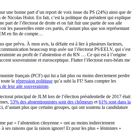
 pour une bonne part d’un report de voix issue du PS (24%) ainsi que de
e Nicolas Hulot. En fait, c’est la politique du président qui explique
 part de l’électorat de droite et on fait fuir une partie de son aile
ir les passerelles entre ces partis, d’autant plus que son représentant
EM en fin de compte…
us que prévu. À mon avis, la défaite est à lier à plusieurs facteurs,
ne communication beaucoup trop axée sur l’électorat PS/EELV, qui s’est
erainiste au profit de l’abstention et du RN … Ce qui est à l’origine
ent souverainiste et eurosceptique. Flatter l’électorat euro-béats me
ommuniste français (PCF) qui lui a fait plus ou moins directement perdre
 toute la
répression politique
qu’a subi la FI? Sans compter les
 de leur aile souverainiste
.
électorat principal de JLM lors de l’élection présidentielle de 2017 était
ennes,
53% des abstentionnistes sont des chômeurs
et
61% sont dans la
i, d’autant plus que certains groupes, qui ont soutenu la candidature
e par « l’abstention citoyenne » ont au moins indirectement
à ses raisons que la raison ignore! Et pour les plus « léninistes »