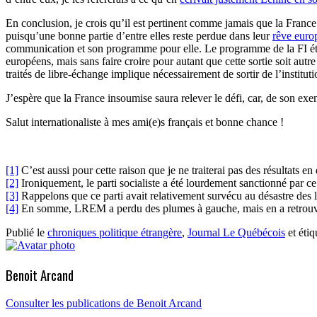
En conclusion, je crois qu’il est pertinent comme jamais que la France 
puisqu’une bonne partie d’entre elles reste perdue dans leur
rêve euro
communication et son programme pour elle. Le programme de la FI était
européens, mais sans faire croire pour autant que cette sortie soit au
traités de libre-échange implique nécessairement de sortir de l’instituti
J’espère que la France insoumise saura relever le défi, car, de son 
Salut internationaliste à mes ami(e)s français et bonne chance !
[1]
C’est aussi pour cette raison que je ne traiterai pas des résultats e
[2]
Ironiquement, le parti socialiste a été lourdement sanctionné par c
[3]
Rappelons que ce parti avait relativement survécu au désastre des l
[4]
En somme, LREM a perdu des plumes à gauche, mais en a retrouvé
Publié le
chroniques politique étrangère
,
Journal Le Québécois
et éti
Benoit Arcand
Consulter les publications de Benoit Arcand