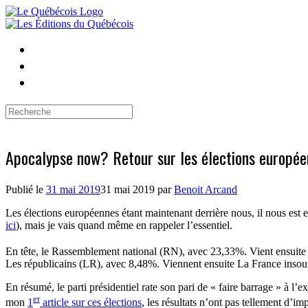
Skip
to
content
Search
for:
Apocalypse now? Retour sur les élections europé
Publié le
31 mai 2019
31 mai 2019
par
Benoit Arcand
Les élections européennes étant maintenant derrière nous, il nous est en
ici
), mais je vais quand même en rappeler l’essentiel.
En tête, le Rassemblement national (RN), avec 23,33%. Vient ensui
Les républicains (LR), avec 8,48%. Viennent ensuite La France insoum
En résumé, le parti présidentiel rate son pari de « faire barrage » à 
er
mon
1
article sur ces élections
, les résultats n’ont pas tellement d’i