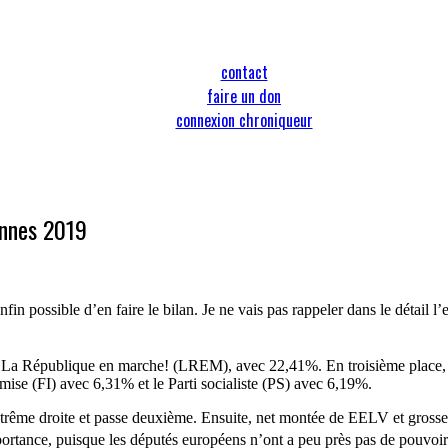
contact
faire un don
connexion chroniqueur
ennes 2019
fin possible d’en faire le bilan. Je ne vais pas rappeler dans le détail l
te La République en marche! (LREM), avec 22,41%. En troisième plac
ise (FI) avec 6,31% et le Parti socialiste (PS) avec 6,19%.
l’extrême droite et passe deuxième. Ensuite, net montée de EELV et gross
mportance, puisque les députés européens n’ont a peu près pas de pouvoir