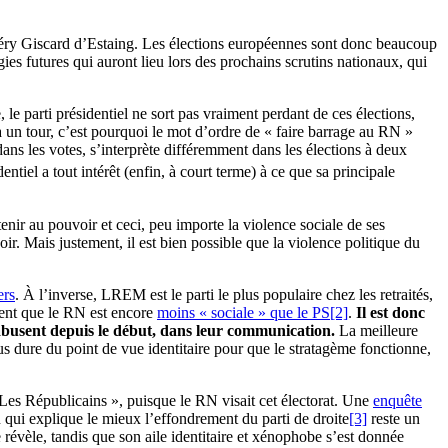
léry Giscard d’Estaing. Les élections européennes sont donc beaucoup
es futures qui auront lieu lors des prochains scrutins nationaux, qui
, le parti présidentiel ne sort pas vraiment perdant de ces élections,
 un tour, c’est pourquoi le mot d’ordre de « faire barrage au RN »
ns les votes, s’interprète différemment dans les élections à deux
entiel a tout intérêt (enfin, à court terme) à ce que sa principale
enir au pouvoir et ceci, peu importe la violence sociale de ses
oir. Mais justement, il est bien possible que la violence politique du
ers
. À l’inverse, LREM est le parti le plus populaire chez les retraités,
mment que le RN est encore
moins « sociale » que le PS
[2]
.
Il est donc
t abusent depuis le début, dans leur communication.
La meilleure
lus dure du point de vue identitaire pour que le stratagème fonctionne,
 Les Républicains », puisque le RN visait cet électorat. Une
enquête
n qui explique le mieux l’effondrement du parti de droite
[3]
reste un
e révèle, tandis que son aile identitaire et xénophobe s’est donnée