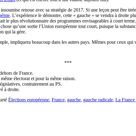
insoumise renoue avec sa stratégie de 2017. Si une leçon peut être tirée 
péiste
. L’expérience le démontre, cette « gauche » se vendra à droite plutô
 le plus révolutionnaire des programmes envisageables à court terme. Po
tre chose qu’une sortie l’Union européenne tout court, puisque la substan
on qui la gère.
exemple, impliquera beaucoup dans les autres pays. Mêmes pour ceux qui
***
n dehors de France.
e même électorat et pour la même raison.
égislatives, contrairement au PS.
 à droite.
queté
Élections européenne
,
France
,
gauche
,
gauche radicale
,
La France