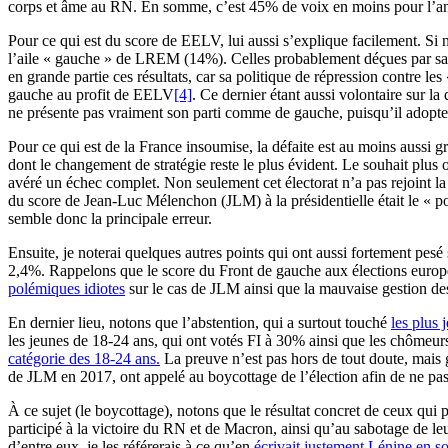
corps et âme au RN. En somme, c’est 45% de voix en moins pour l’anci
Pour ce qui est du score de EELV, lui aussi s’explique facilement. Si 
l’aile « gauche » de LREM (14%). Celles probablement déçues par sa pol
en grande partie ces résultats, car sa politique de répression contre les 
gauche au profit de EELV
[4]
. Ce dernier étant aussi volontaire sur l
ne présente pas vraiment son parti comme de gauche, puisqu’il adopte,
Pour ce qui est de la France insoumise, la défaite est au moins aussi gra
dont le changement de stratégie reste le plus évident. Le souhait plu
avéré un échec complet. Non seulement cet électorat n’a pas rejoint la 
du score de Jean-Luc Mélenchon (JLM) à la présidentielle était le « p
semble donc la principale erreur.
Ensuite, je noterai quelques autres points qui ont aussi fortement pesé 
2,4%. Rappelons que le score du Front de gauche aux élections europée
polémiques idiotes
sur le cas de JLM ainsi que la mauvaise gestion des
En dernier lieu, notons que l’abstention, qui a surtout touché
les plus 
les jeunes de 18-24 ans, qui ont votés FI à 30% ainsi que les chômeur
catégorie des 18-24 ans.
La preuve n’est pas hors de tout doute, mais g
de JLM en 2017, ont appelé au boycottage de l’élection afin de ne pas «
À ce sujet (le boycottage), notons que le résultat concret de ceux qui 
participé à la victoire du RN et de Macron, ainsi qu’au sabotage de leu
d’entre eux, je les référerais à ce qu’en
écrivait justement Lénine en s