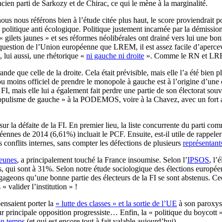
en parti de Sarkozy et de Chirac, ce qui le mène à la marginalité.
nous nous référons bien à l’étude citée plus haut, le score proviendrait
itique anti écologique. Politique justement incarnée par la démission d
« gilets jaunes » et ses réformes néolibérales ont drainé vers lui une bonne
a question de l’Union européenne que LREM, il est assez facile d’apercevo
 lui aussi, une rhétorique «
ni gauche ni droite
». Comme le RN et LR
nde que celle de la droite. Cela était prévisible, mais elle l’a été bien pl
s ou moins officiel de prendre le monopole à gauche est à l’origine d’u
FI, mais elle lui a également fait perdre une partie de son électorat souv
opulisme de gauche » à la PODEMOS, voire à la Chavez, avec un fort acc
sur la défaite de la FI. En premier lieu, la liste concurrente du parti c
nnes de 2014 (6,61%) incluait le PCF. Ensuite, est-il utile de rappeler
 conflits internes, sans compter les défections de plusieurs
représentants
jeunes
, a principalement touché la France insoumise. Selon l’
IPSOS
, l’
s, qui sont à 31%. Selon notre étude sociologique des élections europé
ageons qu’une bonne partie des électeurs de la FI se sont abstenus. Cec
 valider l’institution » !
pensaient porter la
« lutte des classes » et la sortie de l’UE
à son paroxysm
r principale opposition progressiste… Enfin, la « politique du boycott » 
on temps
(et qui est encore tout à fait valable aujourd’hui).