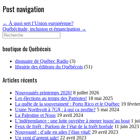
Post navigation
←
À quoi sert l’Union européenne?
Québécitude, inclusion et émancipation
→
Search
for:
boutique du Québécois
disquaire de Québec Radio
(3)
librairie des éditions du Québécois
(51)
Articles récents
Nouveautés printemps 2026!
8 juillet 2026
Les élections au temps des Patriotes!
18 mai 2025
La quête de la souveraineté : Porto Rico et le Québec
19 févrie
Usine Northvolt à 7G$ : à qui ça profite?
5 mai 2024
La Palestine et Nous
19 avril 2024
L’indépendance : une lutte ouvrière à mener jusqu’au bout
1 ju
Feux de forêt : Parlons de l’état de la forêt boréale
11 juin 2023
Nouveauté : d’aile en ailes l’élan vital!
29 avril 2023
Un vent d’argent sale!
22 avril 2023