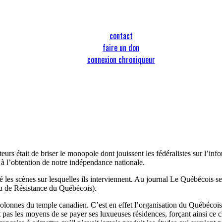
contact
faire un don
connexion chroniqueur
urs était de briser le monopole dont jouissent les fédéralistes sur l’in
t à l’obtention de notre indépendance nationale.
ié les scènes sur lesquelles ils interviennent. Au journal Le Québécois 
u de Résistance du Québécois).
lonnes du temple canadien. C’est en effet l’organisation du Québécois q
as les moyens de se payer ses luxueuses résidences, forçant ainsi ce che