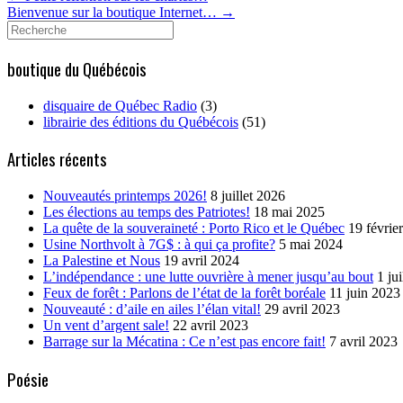
Bienvenue sur la boutique Internet…
→
Search
for:
boutique du Québécois
disquaire de Québec Radio
(3)
librairie des éditions du Québécois
(51)
Articles récents
Nouveautés printemps 2026!
8 juillet 2026
Les élections au temps des Patriotes!
18 mai 2025
La quête de la souveraineté : Porto Rico et le Québec
19 févrie
Usine Northvolt à 7G$ : à qui ça profite?
5 mai 2024
La Palestine et Nous
19 avril 2024
L’indépendance : une lutte ouvrière à mener jusqu’au bout
1 ju
Feux de forêt : Parlons de l’état de la forêt boréale
11 juin 2023
Nouveauté : d’aile en ailes l’élan vital!
29 avril 2023
Un vent d’argent sale!
22 avril 2023
Barrage sur la Mécatina : Ce n’est pas encore fait!
7 avril 2023
Poésie