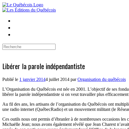
Skip
to
content
Search
for:
Libérer la parole indépendantiste
Publié le
1 janvier 2014
4 juillet 2014
par
Organisation du québécois
L’Organisation du Québécois est née en 2001. L’objectif de ses fondate
libérer la parole indépendantiste si on veut travailler plus efficacemen
Au fil des ans, les artisans de l’organisation du Québécois ont multipl
une radio internet (QuébecRadio) et un mouvement militant (le Résea
Ces outils nous ont permis d’ébranler à de nombreuses occasions les co
Michaëlle Jean; nous avons également révélé que Jean Charest n’avait p