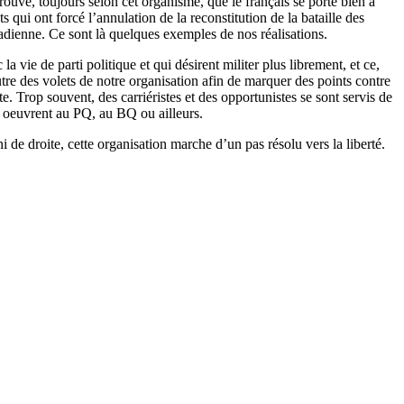
rouvé, toujours selon cet organisme, que le français se porte bien à
qui ont forcé l’annulation de la reconstitution de la bataille des
nadienne. Ce sont là quelques exemples de nos réalisations.
a vie de parti politique et qui désirent militer plus librement, et ce,
utre des volets de notre organisation afin de marquer des points contre
e. Trop souvent, des carriéristes et des opportunistes se sont servis de
s oeuvrent au PQ, au BQ ou ailleurs.
e droite, cette organisation marche d’un pas résolu vers la liberté.