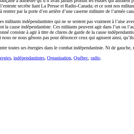
ançaise à admettre qu’il n’avait jamais produit les études qui auraient p
entente secrète liant La Presse et Radio-Canada; et ce sont nos militants 
 rentrer par la porte d’en arrière d’une caserne militaire de l’armée ca
 militants indépendantistes qui ne se sentent pas vraiment à l’aise avec l
ent la cause indépendantiste. Ces militants peuvent agir dans l’un ou l’a
nné consiste à agir à titre de chiens de garde de la cause indépendantist
 Et nous ne nous gênons pas pour dénoncer ceux qui agissent ainsi, qu’il
e toutes ses énergies dans le combat indépendantiste. Ni de gauche, ni d
ergies
,
indépendantistes
,
Organisation
,
Québec
,
radio
.