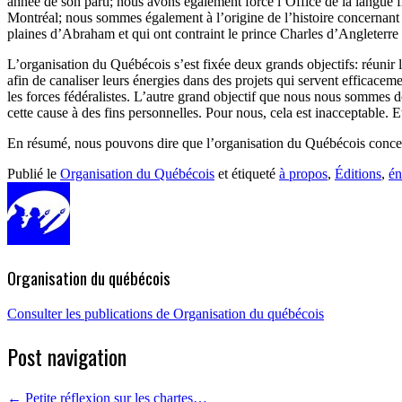
année de son parti; nous avons également forcé l’Office de la langue fr
Montréal; nous sommes également à l’origine de l’histoire concernant l’
plaines d’Abraham et qui ont contraint le prince Charles d’Angleterre à
L’organisation du Québécois s’est fixée deux grands objectifs: réunir les
afin de canaliser leurs énergies dans des projets qui servent efficacem
les forces fédéralistes. L’autre grand objectif que nous nous sommes do
cette cause à des fins personnelles. Pour nous, cela est inacceptable.
En résumé, nous pouvons dire que l’organisation du Québécois concentr
Publié le
Organisation du Québécois
et étiqueté
à propos
,
Éditions
,
én
Organisation du québécois
Consulter les publications de Organisation du québécois
Post navigation
←
Petite réflexion sur les chartes…