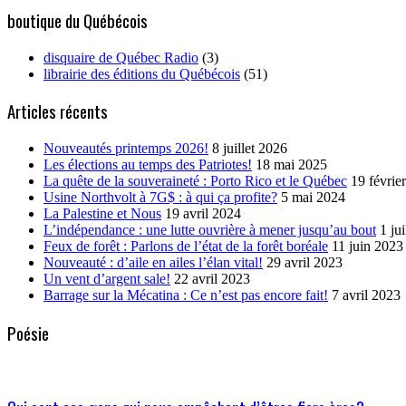
boutique du Québécois
disquaire de Québec Radio
(3)
librairie des éditions du Québécois
(51)
Articles récents
Nouveautés printemps 2026!
8 juillet 2026
Les élections au temps des Patriotes!
18 mai 2025
La quête de la souveraineté : Porto Rico et le Québec
19 févrie
Usine Northvolt à 7G$ : à qui ça profite?
5 mai 2024
La Palestine et Nous
19 avril 2024
L’indépendance : une lutte ouvrière à mener jusqu’au bout
1 ju
Feux de forêt : Parlons de l’état de la forêt boréale
11 juin 2023
Nouveauté : d’aile en ailes l’élan vital!
29 avril 2023
Un vent d’argent sale!
22 avril 2023
Barrage sur la Mécatina : Ce n’est pas encore fait!
7 avril 2023
Poésie