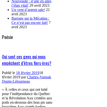
Nouveauté : d’aile en ailes
l’élan vital!
29 avril 2023
Un vent d’argent sale!
22
avril 2023
Barrage sur la Mécatina :
Ce n’est pas encore fait!
7
avril 2023
Poésie
Qui sont ces gens qui nous
empêchent d’êtres fiers·ères?
Publié le
18 février 2019
18
février 2019
par
Charles-Vannak
Dupin-Létourneau
« À celles et ceux qui ont lutté
pour l’indépendance du Québec
et la Révolution Aux crottées aux
poils en-dessous des bras pis sans
brassières Aux crottés barbus