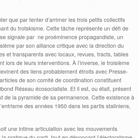
r que par tenter d’arrimer les trois petits collectifs
amant du trotskisme. Cette tâche représente un défi de
se signale par ne proéminence propagandiste, un
oisième par son alliance critique avec la direction du
es et transparents avec locaux, revues, tracts, tables
ant lors de leurs interventions. À l’inverse, le troisième
s devinent des liens probablement étroits avec Presse-
articles de son comité de coordination constituent
ribond Réseau écosocialiste. Et il est, ou était, présent
haut de la pyramide de sa permanence. Cette existence à
 l’entrisme des années 1950 dans les partis staliniens,
, soit une intime articulation avec les mouvements
t la pratique du parti, tout en dénonçant l’électoralisme