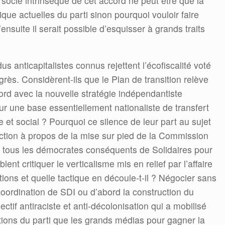
Le socle intrinsèque de cet accord ne peut être que la
atique actuelles du parti sinon pourquoi vouloir faire
ensuite il serait possible d’esquisser à grands traits
dus anticapitalistes connus rejettent l’écofiscalité voté
grès. Considèrent-ils que le Plan de transition relève
cord avec la nouvelle stratégie indépendantiste
sur une base essentiellement nationaliste de transfert
et social ? Pourquoi ce silence de leur part au sujet
rection à propos de la mise sur pied de la Commission
 tous les démocrates conséquents de Solidaires pour
lent critiquer le verticalisme mis en relief par l’affaire
ions et quelle tactique en découle-t-il ? Négocier sans
coordination de SDI ou d’abord la construction du
ctif antiraciste et anti-décolonisation qui a mobilisé
ptions du parti que les grands médias pour gagner la