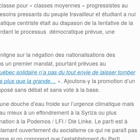
rclasse pour « classes moyennes » progressistes au
soins pressants du peuple travailleur et étudiant a nui
tique centriste était au diapason de la tentative de la
 tordant le processus démocratique prévue, une
’enligne sur la négation des nationalisations des
ns un premier mandat, pourtant prévues au
uébec solidaire n’a pas du tout envie de laisser tomber
as plus que la grande…
». Ajoutons-y la promotion d’un
imposé sans débat et sans vote à la base.
 une douche d’eau froide sur l’urgence climatique mais
 au mieux à un effondrement à la Syriza ou plus
ation à la Podemos / LFI / Die Linke. Le parti est à
clamant ouvertement du socialisme ce qui ne paraît pas
même si on comprend que l’establishment du Parti