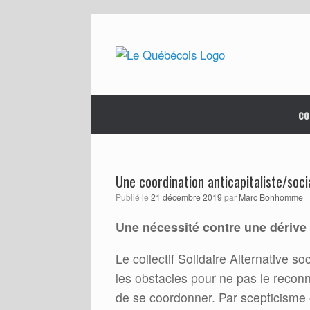
Skip
to
content
co
Une coordination anticapitaliste/soci
Publié le
21 décembre 2019
par
Marc Bonhomme
Une nécessité contre une dérive 
Le collectif Solidaire Alternative so
les obstacles pour ne pas le reconna
de se coordonner. Par scepticisme 