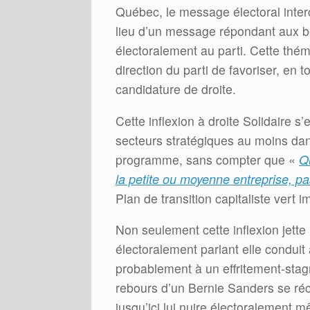
Québec, le message électoral inte
lieu d’un message répondant aux be
électoralement au parti. Cette théma
direction du parti de favoriser, en
candidature de droite.
Cette inflexion à droite Solidaire s
secteurs stratégiques au moins da
programme, sans compter que «
Q
la petite ou moyenne entreprise, p
Plan de transition capitaliste vert 
Non seulement cette inflexion jette
électoralement parlant elle conduit
probablement à un effritement-stagn
rebours d’un Bernie Sanders se ré
jusqu’ici lui nuire électoralement 