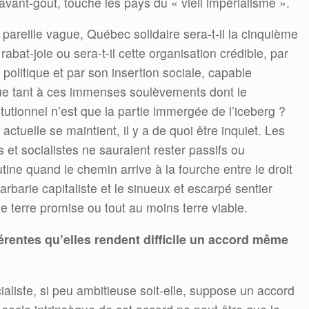
vant-goût, touche les pays du « vieil impérialisme ».
 pareille vague, Québec solidaire sera-t-il la cinquième
rabat-joie ou sera-t-il cette organisation crédible, par
politique et par son insertion sociale, capable
ue tant à ces immenses soulèvements dont le
utionnel n’est que la partie immergée de l’iceberg ?
 actuelle se maintient, il y a de quoi être inquiet. Les
tes et socialistes ne sauraient rester passifs ou
tine quand le chemin arrive à la fourche entre le droit
rbarie capitaliste et le sinueux et escarpé sentier
 terre promise ou tout au moins terre viable.
férentes qu’elles rendent difficile un accord même
ialiste, si peu ambitieuse soit-elle, suppose un accord