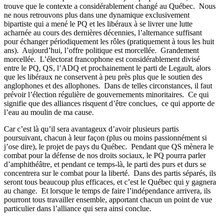
trouve que le contexte a considérablement changé au Québec. Nous
ne nous retrouvons plus dans une dynamique exclusivement
bipartiste qui a mené le PQ et les libéraux à se livrer une lutte
acharnée au cours des dernières décennies, l’alternance suffisant
pour échanger périodiquement les rôles (pratiquement à tous les huit
ans). Aujourd’hui, l’offre politique est morcellée. Grandement
morcellée. L’électorat francophone est considérablement divisé
entre le PQ, QS, l’ADQ et prochainement le parti de Legault, alors
que les libéraux ne conservent à peu près plus que le soutien des
anglophones et des allophones. Dans de telles circonstances, il faut
prévoir l’élection régulière de gouvernements minoritaires. Ce qui
signifie que des alliances risquent d’être conclues, ce qui apporte de
l’eau au moulin de ma cause.
Car c’est là qu’il sera avantageux d’avoir plusieurs partis
poursuivant, chacun à leur façon (plus ou moins passionnément si
j’ose dire), le projet de pays du Québec. Pendant que QS mènera le
combat pour la défense de nos droits sociaux, le PQ pourra parler
d’amphithéâtre, et pendant ce temps-là, le parti des purs et durs se
concentrera sur le combat pour la liberté. Dans des partis séparés, ils
seront tous beaucoup plus efficaces, et c’est le Québec qui y gagnera
au change. Et lorsque le temps de faire l’indépendance arrivera, ils
pourront tous travailler ensemble, apportant chacun un point de vue
particulier dans l’alliance qui sera ainsi conclue.