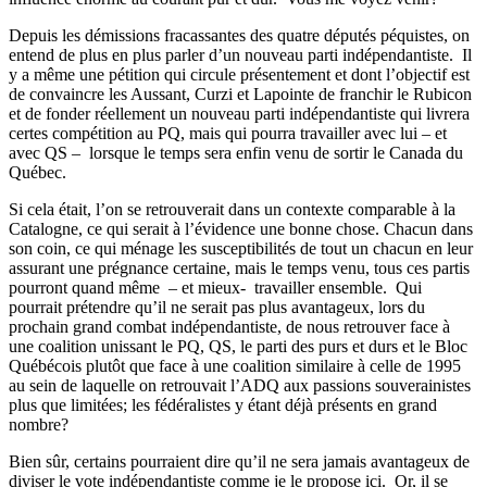
Depuis les démissions fracassantes des quatre députés péquistes, on
entend de plus en plus parler d’un nouveau parti indépendantiste. Il
y a même une pétition qui circule présentement et dont l’objectif est
de convaincre les Aussant, Curzi et Lapointe de franchir le Rubicon
et de fonder réellement un nouveau parti indépendantiste qui livrera
certes compétition au PQ, mais qui pourra travailler avec lui – et
avec QS – lorsque le temps sera enfin venu de sortir le Canada du
Québec.
Si cela était, l’on se retrouverait dans un contexte comparable à la
Catalogne, ce qui serait à l’évidence une bonne chose. Chacun dans
son coin, ce qui ménage les susceptibilités de tout un chacun en leur
assurant une prégnance certaine, mais le temps venu, tous ces partis
pourront quand même – et mieux- travailler ensemble. Qui
pourrait prétendre qu’il ne serait pas plus avantageux, lors du
prochain grand combat indépendantiste, de nous retrouver face à
une coalition unissant le PQ, QS, le parti des purs et durs et le Bloc
Québécois plutôt que face à une coalition similaire à celle de 1995
au sein de laquelle on retrouvait l’ADQ aux passions souverainistes
plus que limitées; les fédéralistes y étant déjà présents en grand
nombre?
Bien sûr, certains pourraient dire qu’il ne sera jamais avantageux de
diviser le vote indépendantiste comme je le propose ici. Or, il se