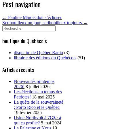
Post navigation
←
Pauline Marois doit s’éclipser
Scribouilleux un jour, scribouilleux toujours
→
Search
for:
boutique du Québécois
disquaire de Québec Radio
(3)
librairie des éditions du Québécois
(51)
Articles récents
Nouveautés printemps
2026!
8 juillet 2026
Les élections au temps des
Patriotes!
18 mai 2025
La quête de la souveraineté
: Porto Rico et le Québec
19 février 2025
Usine Northvolt à 7G$ : à
qui ça profite?
5 mai 2024
La Palestine et Nous
19