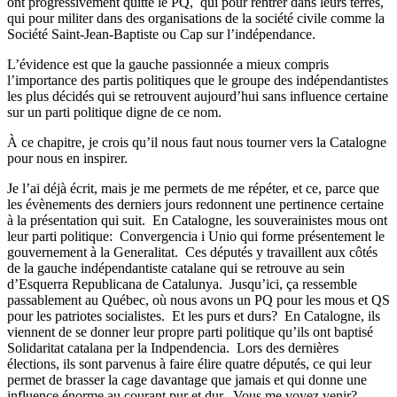
ont progressivement quitté le PQ, qui pour rentrer dans leurs terres,
qui pour militer dans des organisations de la société civile comme la
Société Saint-Jean-Baptiste ou Cap sur l’indépendance.
L’évidence est que la gauche passionnée a mieux compris
l’importance des partis politiques que le groupe des indépendantistes
les plus décidés qui se retrouvent aujourd’hui sans influence certaine
sur un parti politique digne de ce nom.
À ce chapitre, je crois qu’il nous faut nous tourner vers la Catalogne
pour nous en inspirer.
Je l’ai déjà écrit, mais je me permets de me répéter, et ce, parce que
les évènements des derniers jours redonnent une pertinence certaine
à la présentation qui suit. En Catalogne, les souverainistes mous ont
leur parti politique: Convergencia i Unio qui forme présentement le
gouvernement à la Generalitat. Ces députés y travaillent aux côtés
de la gauche indépendantiste catalane qui se retrouve au sein
d’Esquerra Republicana de Catalunya. Jusqu’ici, ça ressemble
passablement au Québec, où nous avons un PQ pour les mous et QS
pour les patriotes socialistes. Et les purs et durs? En Catalogne, ils
viennent de se donner leur propre parti politique qu’ils ont baptisé
Solidaritat catalana per la Indpendencia. Lors des dernières
élections, ils sont parvenus à faire élire quatre députés, ce qui leur
permet de brasser la cage davantage que jamais et qui donne une
influence énorme au courant pur et dur. Vous me voyez venir?