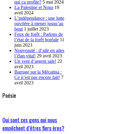
qui ça profite?
5 mai 2024
La Palestine et Nous
19
avril 2024
L’indépendance : une lutte
ouvrière à mener jusqu’au
bout
1 juillet 2023
Feux de forêt : Parlons de
l’état de la forêt boréale
11
juin 2023
Nouveauté : d’aile en ailes
l’élan vital!
29 avril 2023
Un vent d’argent sale!
22
avril 2023
Barrage sur la Mécatina :
Ce n’est pas encore fait!
7
avril 2023
Poésie
Qui sont ces gens qui nous
empêchent d’êtres fiers·ères?