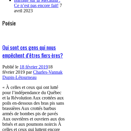
Barrage sur la Mécatina :
Ce n’est pas encore fait!
7
avril 2023
Poésie
Qui sont ces gens qui nous
empêchent d’êtres fiers·ères?
Publié le
18 février 2019
18
février 2019
par
Charles-Vannak
Dupin-Létourneau
« À celles et ceux qui ont lutté
pour l’indépendance du Québec
et la Révolution Aux crottées aux
poils en-dessous des bras pis sans
brassières Aux crottés barbus
armés de bombes pis de pavés
Aux ouvrières et ouvriers aux dos
brisés et aux poumons noircis À
celles et ceux qui luttent encore