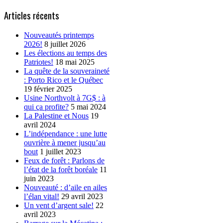
Articles récents
Nouveautés printemps
2026!
8 juillet 2026
Les élections au temps des
Patriotes!
18 mai 2025
La quête de la souveraineté
: Porto Rico et le Québec
19 février 2025
Usine Northvolt à 7G$ : à
qui ça profite?
5 mai 2024
La Palestine et Nous
19
avril 2024
L’indépendance : une lutte
ouvrière à mener jusqu’au
bout
1 juillet 2023
Feux de forêt : Parlons de
l’état de la forêt boréale
11
juin 2023
Nouveauté : d’aile en ailes
l’élan vital!
29 avril 2023
Un vent d’argent sale!
22
avril 2023