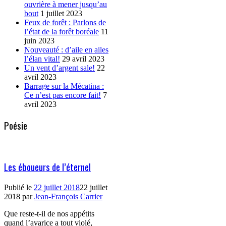
ouvrière à mener jusqu’au
bout
1 juillet 2023
Feux de forêt : Parlons de
l’état de la forêt boréale
11
juin 2023
Nouveauté : d’aile en ailes
l’élan vital!
29 avril 2023
Un vent d’argent sale!
22
avril 2023
Barrage sur la Mécatina :
Ce n’est pas encore fait!
7
avril 2023
Poésie
Les éboueurs de l’éternel
Publié le
22 juillet 2018
22 juillet
2018
par
Jean-François Carrier
Que reste-t-il de nos appétits
quand l’avarice a tout violé,