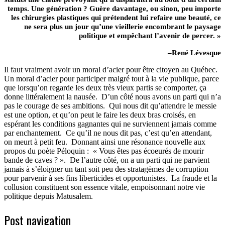
temps. Une génération ? Guère davantage, ou sinon, peu importe
les chirurgies plastiques qui prétendent lui refaire une beauté, ce
ne sera plus un jour qu’une vieillerie encombrant le paysage
politique et empêchant l’avenir de percer. »
–René Lévesque
Il faut vraiment avoir un moral d’acier pour être citoyen au Québec.
Un moral d’acier pour participer malgré tout à la vie publique, parce
que lorsqu’on regarde les deux très vieux partis se comporter, ça
donne littéralement la nausée.
D’un côté nous avons un parti qui n’a
pas le courage de ses ambitions.
Qui nous dit qu’attendre le messie
est une option, et qu’on peut le faire les deux bras croisés, en
espérant les conditions gagnantes qui ne surviennent jamais comme
par enchantement.
Ce qu’il ne nous dit pas, c’est qu’en attendant,
on meurt à petit feu.
Donnant ainsi une résonance nouvelle aux
propos du poète Péloquin :
« Vous êtes pas écoeurés de mourir
bande de caves ? ».
De l’autre côté, on a un parti qui ne parvient
jamais à s’éloigner un tant soit peu des stratagèmes de corruption
pour parvenir à ses fins liberticides et opportunistes.
La fraude et la
collusion constituent son essence vitale, empoisonnant notre vie
politique depuis Matusalem.
Post navigation