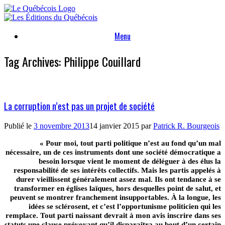
Skip
to
content
Menu
Tag Archives:
Philippe Couillard
La corruption n’est pas un projet de société
Publié le
3 novembre 2013
14 janvier 2015
par
Patrick R. Bourgeois
« Pour moi, tout parti politique n’est au fond qu’un mal
nécessaire, un de ces instruments dont une société démocratique a
besoin lorsque vient le moment de déléguer à des élus la
responsabilité de ses intérêts collectifs. Mais les partis appelés à
durer vieillissent généralement assez mal. Ils ont tendance à se
transformer en églises laïques, hors desquelles point de salut, et
peuvent se montrer franchement insupportables. À la longue, les
idées se sclérosent, et c’est l’opportunisme politicien qui les
remplace. Tout parti naissant devrait à mon avis inscrire dans ses
statuts une clause prévoyant qu’il disparaîtra au bout d’un certain