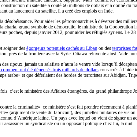
 construction du satellite a couté 66 millions de dollars et a donné du 
nt au lancement du satellite, il a créé des emplois en Inde.
 désobéissance. Pour aider les pétromonarchies à déverser des milliers
r la charia, grand symbole de démocratie, le ministre de la Coopération 
eurs poches, depuis janvier 2012, pour aider les réfugiés syriens. Le 28
 et soigner des
égorgeurs potentiels cachés au Liban
ou des
terroristes f
 tout près de la frontière avec la Syrie. Ottawa réinvente ainsi l’aide hum
n des ripoux, jamais un salafiste n’aura le ventre vide lorsqu’il décapit
 comment ont été dépensés trois milliards de dollars
consacrés à l’aide i
mps arabe» et que déferlaient des hordes de terroristes sur Abidjan, Tri
 fois, c’est le ministère des Affaires étrangères, du grand philanthrope J
ntre la criminalité», ce ministère s’est fait prendre récemment à planifi
te» (argument de vente du fabricant), des jumelles militaires de vision 
 inconnu d’Amérique latine. Un pays avec lequel on vient de signer un a
our assassiner un syndicaliste ou un opposant politique chez lui, la nuit.