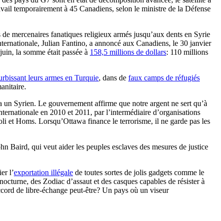
travail temporairement à 45 Canadiens, selon le ministre de la Défense
 de mercenaires fanatiques religieux armés jusqu’aux dents en Syrie
internationale, Julian Fantino, a annoncé aux Canadiens, le 30 janvier
 juin, la somme était passée à
158,5 millions de dollars
: 110 millions
ourbissant leurs armes en Turquie
, dans de
faux camps de réfugiés
anitaire.
era un Syrien. Le gouvernement affirme que notre argent ne sert qu’à
nternationale en 2010 et 2011, par l’intermédiaire d’organisations
poli et Homs. Lorsqu’Ottawa finance le terrorisme, il ne garde pas les
ohn Baird, qui veut aider les peuples esclaves des mesures de justice
er l’
exportation illégale
de toutes sortes de jolis gadgets comme le
nocturne, des Zodiac d’assaut et des casques capables de résister à
ccord de libre-échange peut-être? Un pays où un viseur