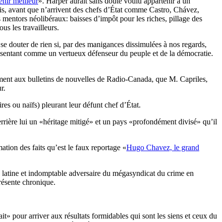
enir meilleur
». Harper aurait sans doute voulu appartenir à un
nis, avant que n’arrivent des chefs d’État comme Castro, Chávez,
s mentors néolibéraux: baisses d’impôt pour les riches, pillage des
us les travailleurs.
se douter de rien si, par des manigances dissimulées à nos regards,
résentant comme un vertueux défenseur du peuple et de la démocratie.
ement aux bulletins de nouvelles de Radio-Canada, que M. Capriles,
r.
es ou naïfs) pleurant leur défunt chef d’État.
rière lui un «héritage mitigé» et un pays «profondément divisé» qu’il
tion des faits qu’est le faux reportage «
Hugo Chavez, le grand
e latine et indomptable adversaire du mégasyndicat du crime en
résente chronique.
t» pour arriver aux résultats formidables qui sont les siens et ceux du