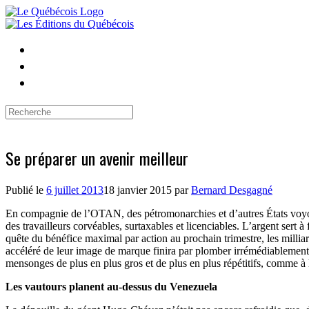
Skip
to
content
Search
for:
Se préparer un avenir meilleur
Publié le
6 juillet 2013
18 janvier 2015
par
Bernard Desgagné
En compagnie de l’OTAN, des pétromonarchies et d’autres États voyous
des travailleurs corvéables, surtaxables et licenciables. L’argent sert 
quête du bénéfice maximal par action au prochain trimestre, les millia
accéléré de leur image de marque finira par plomber irrémédiablement le
mensonges de plus en plus gros et de plus en plus répétitifs, comme à
Les vautours planent au-dessus du Venezuela