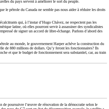
relles du pays servent à améliorer le sort du peuple.
que le pétrole du Canada ne semble pas nous aider à réduire les droits
écalcitrants qui, à l’instar d’Hugo Chávez, ne respectent pas les
que latine, où elles pourront servir à assassiner des syndicalistes
mpressé de signer un accord de libre-échange. Parlons d’abord des
 pétrole au monde, le gouvernement Harper achève la construction du
e de 880 millions de dollars. Qu’y feront les fonctionnaires? Ils
nche et que le budget de fonctionnement sera substantiel, car, au train
fin de poursuivre l’œuvre de rénovation de la démocratie selon le
des pays du G7 sont en état de décomposition avancée, le satellite a