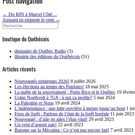
Post navigation
←
Du RIN à Marcel Côté…
Aussant en emporte le vent
→
Search
for:
boutique du Québécois
disquaire de Québec Radio
(3)
librairie des éditions du Québécois
(51)
Articles récents
Nouveautés printemps 2026!
8 juillet 2026
Les élections au temps des Patriotes!
18 mai 2025
La quête de la souveraineté : Porto Rico et le Québec
19 févrie
Usine Northvolt à 7G$ : à qui ça profite?
5 mai 2024
La Palestine et Nous
19 avril 2024
L’indépendance : une lutte ouvrière à mener jusqu’au bout
1 ju
Feux de forêt : Parlons de l’état de la forêt boréale
11 juin 2023
Nouveauté : d’aile en ailes l’élan vital!
29 avril 2023
Un vent d’argent sale!
22 avril 2023
Barrage sur la Mécatina : Ce n’est pas encore fait!
7 avril 2023