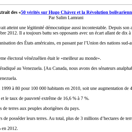
rait des «
50 vérités sur Hugo Chávez et la Révolution bolivarien
Par Salim Lamrani
avait atteint une légitimité démocratique aussi incontestable. Depuis son
e 2012. Il a toujours battu ses opposants avec un écart allant de dix à 
anisation des États américains, en passant par l’Union des nations sud-a
tème électoral vénézuélien était le «meilleur au monde».
 éradiqué au Venezuela. [Au Canada, nous avons des sénateurs analphab
enezuela.
n 1999 à 80 pour 100 000 habitants en 2010, soit une augmentation de 
 et le taux de pauvreté extrême de 16,6 % à 7 %.
s de terres aux peuples aborigènes du pays.
 de posséder leurs terres. Au total, plus de 3 millions d’hectares de terre
% en 2012.