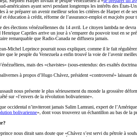
éjà, Stephen Harper invitait le peuple vénézuélien à «
se préparer un av
s sud-américaines ayant servi pendant longtemps les intérêts des États-U
s à se préparer un avenir meilleur selon les critères de Harper et de se
té et éducation à crédit, réforme de l’assurance-emploi et
macjobs
pour to
ue des élections vénézuéliennes du 14 avril. Le citoyen lambda ne devra 
al Henrique Capriles arrive un jour à s’emparer du pouvoir tout en se p
aire remarquable que Radio-Canada ne diffusera jamais.
ean-Michel Leprince pourrait nous expliquer, comme il le fait régulièr
aire que le peuple du Venezuela a enfin trouvé la voie de l’avenir meilleu
nézuéliens, mais des «chavistes» (sous-entendus: des exaltés doctrinair
alivernes à propos d’Hugo Chávez, président «controversé» laissant der
sault nous présente le plus sérieusement du monde la grossière déforma
êté sur «l’envers de la révolution bolivarienne».
ique occidental n’inviteront jamais Salim Lamrani, expert de l’Amériqu
lution bolivarienne
», dont vous trouverez un échantillon au bas de la p
ur?
ince nous dirait sans doute que «Chávez s’est servi du pétrole à souhai