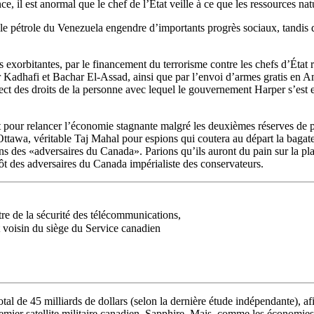
 il est anormal que le chef de l’État veille à ce que les ressources natu
ue le pétrole du Venezuela engendre d’importants progrès sociaux, tandis 
s exorbitantes, par le financement du terrorisme contre les chefs d’État r
hafi et Bachar El-Assad, ainsi que par l’envoi d’armes gratis en Améri
t des droits de la personne avec lequel le gouvernement Harper s’est e
t pour relancer l’économie stagnante malgré les deuxièmes réserves de
awa, véritable Taj Mahal pour espions qui coutera au départ la bagatell
ns des «adversaires du Canada». Parions qu’ils auront du pain sur la pla
tôt des adversaires du Canada impérialiste des conservateurs.
e de la sécurité des télécommunications,
t voisin du siège du Service canadien
tal de 45 milliards de dollars (selon la dernière étude indépendante), a
emier satellite militaire canadien, Sapphire. Mais, comme les économies 