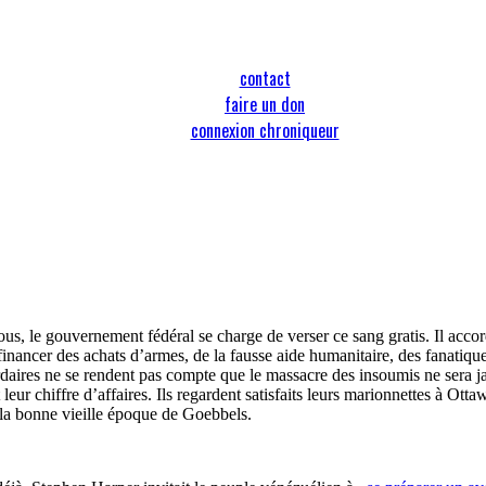
contact
faire un don
connexion chroniqueur
, le gouvernement fédéral se charge de verser ce sang gratis. Il accor
à financer des achats d’armes, de la fausse aide humanitaire, des fanatiqu
rdaires ne se rendent pas compte que le massacre des insoumis ne sera jam
ur chiffre d’affaires. Ils regardent satisfaits leurs marionnettes à Otta
 la bonne vieille époque de Goebbels.