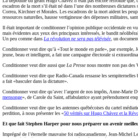
La dépouille du géant Hugo Chávez n’était pas encore refroidie que, d
escadron de la mort s’il était né dans l’une des nombreuses dictature
Correa, Kirchner et Morales. Les escadrons de la mort aident les peuple
ressources naturelles, hausse vertigineuse des dépenses militaires, san
Il était important de conditionner l’opinion publique occidentale en v
mais évidentes aux yeux des principaux intéressés, le bandit néolibér
Un peu comme dans
La révolution ne sera pas télévisée
, un document
Conditionner veut dire qu’à «Tout le monde en parle», par exemple, J
jeune, beau et intelligent, a fait une campagne électorale si extraordin
Conditionner veut dire aussi que
La Presse
nous montre non pas des Vé
Conditionner veut dire que Radio-Canada ressasse les sempiternelles b
a fait «basculer dans la dictature».
Conditionner veut dire qu’avec l’argent de nos impôts, Anne-Marie Dus
mensonge
», de Carole du Saint, affabulatrice ayant prétendument enqu
Conditionner veut dire que les antennes québécoises du cartel médiat
perdition, à nous présenter les «
50 vérités sur Hugo Chávez et la Révo
Et que fait Stephen Harper pour nous préparer un avenir meille
Imprégné de l’éternelle mauvaise foi radiocanadienne, Jean-Michel Lepr