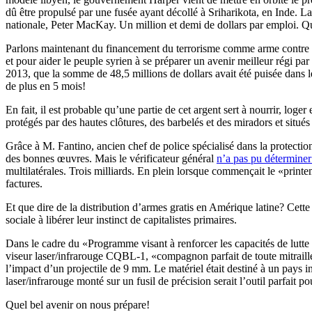
dû être propulsé par une fusée ayant décollé à Sriharikota, en Inde. La
nationale, Peter MacKay. Un million et demi de dollars par emploi. Qua
Parlons maintenant du financement du terrorisme comme arme contre la
et pour aider le peuple syrien à se préparer un avenir meilleur régi pa
2013, que la somme de 48,5 millions de dollars avait été puisée dans l
de plus en 5 mois!
En fait, il est probable qu’une partie de cet argent sert à nourrir, loger
protégés par des hautes clôtures, des barbelés et des miradors et situés
Grâce à M. Fantino, ancien chef de police spécialisé dans la protectio
des bonnes œuvres. Mais le vérificateur général
n’a pas pu déterminer
multilatérales. Trois milliards. En plein lorsque commençait le «printe
factures.
Et que dire de la distribution d’armes gratis en Amérique latine? Cette
sociale à libérer leur instinct de capitalistes primaires.
Dans le cadre du «Programme visant à renforcer les capacités de lutte co
viseur laser/infrarouge CQBL-1, «compagnon parfait de toute mitraillet
l’impact d’un projectile de 9 mm. Le matériel était destiné à un pays
laser/infrarouge monté sur un fusil de précision serait l’outil parfait p
Quel bel avenir on nous prépare!