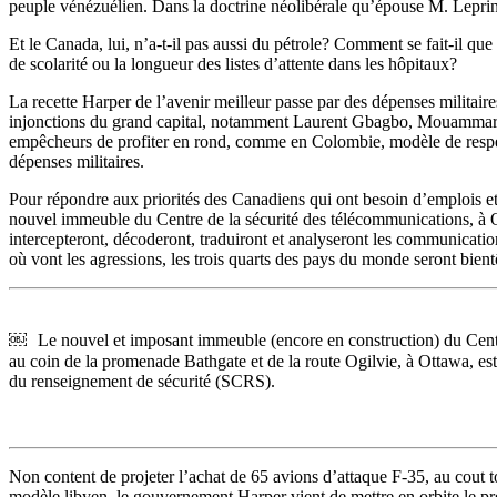
peuple vénézuélien. Dans la doctrine néolibérale qu’épouse M. Leprince,
Et le Canada, lui, n’a-t-il pas aussi du pétrole? Comment se fait-il q
de scolarité ou la longueur des listes d’attente dans les hôpitaux?
La recette Harper de l’avenir meilleur passe par des dépenses militaire
injonctions du grand capital, notamment Laurent Gbagbo, Mouammar Kad
empêcheurs de profiter en rond, comme en Colombie, modèle de respec
dépenses militaires.
Pour répondre aux priorités des Canadiens qui ont besoin d’emplois e
nouvel immeuble du Centre de la sécurité des télécommunications, à Ott
intercepteront, décoderont, traduiront et analyseront les communicatio
où vont les agressions, les trois quarts des pays du monde seront bien
￼ Le nouvel et imposant immeuble (encore en construction) du Centr
au coin de la promenade Bathgate et de la route Ogilvie, à Ottawa, es
du renseignement de sécurité (SCRS).
Non content de projeter l’achat de 65 avions d’attaque F-35, au cout to
modèle libyen, le gouvernement Harper vient de mettre en orbite le pr