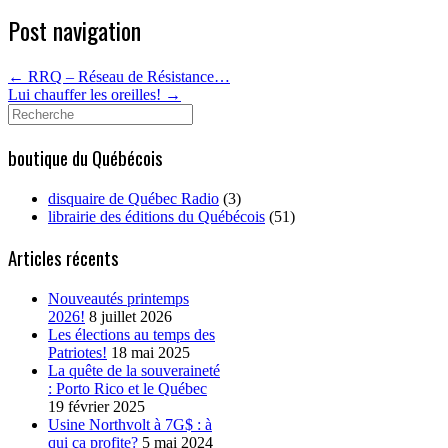
Post navigation
←
RRQ – Réseau de Résistance…
Lui chauffer les oreilles!
→
Search
for:
boutique du Québécois
disquaire de Québec Radio
(3)
librairie des éditions du Québécois
(51)
Articles récents
Nouveautés printemps
2026!
8 juillet 2026
Les élections au temps des
Patriotes!
18 mai 2025
La quête de la souveraineté
: Porto Rico et le Québec
19 février 2025
Usine Northvolt à 7G$ : à
qui ça profite?
5 mai 2024