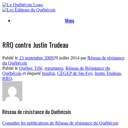
Skip
to
content
Menu
RRQ contre Justin Trudeau
Publié le
23 septembre 2009
29 juillet 2014
par
Réseau de résistance
du Québécois
Publié le
Québec Télé
,
reportages
,
Réseau de Résistance du
Québécois
et étiqueté
boufon
,
CÉGEP de Ste-Foy
,
Justin Trudeau
,
RRQ
.
Réseau de résistance du Québécois
Consulter les publications de Réseau de résistance du Québécois