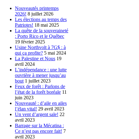
Nouveautés printemps
2026!
8 juillet 2026
Les élections au temps des
Patriotes!
18 mai 2025
La quête de la souveraineté
: Porto Rico et le Québec
19 février 2025
Usine Northvolt à 7G$ : à
qui ça profite?
5 mai 2024
La Palestine et Nous
19
avril 2024
L’indépendance : une lutte
ouvrière à mener jusqu’au
bout
1 juillet 2023
Feux de forêt : Parlons de
l’état de la forêt boréale
11
juin 2023
Nouveauté : d’aile en ailes
l’élan vital!
29 avril 2023
Un vent d’argent sale!
22
avril 2023
Barrage sur la Mécatina :
Ce n’est pas encore fait!
7
avril 2023