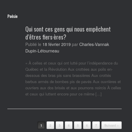
Poésie
Qui sont ces gens qui nous empêchent
d’êtres fiers·ères?
Charles-Vannak
Publié le
18 février 2019
par
Dupin-Létourneau
« À celles et ceux qui ont lutté pour l’indépendance du
Québec et la Révolution Aux crottées aux poils en-
dessous des bras pis sans brassières Aux crottés
barbus armés de bombes pis de pavés Aux ouvrières et
ouvriers aux dos brisés et aux poumons noircis À celles
et ceux qui luttent encore pour ce même […]
Post navigation
1
2
3
4
5
6
7
Suivant »