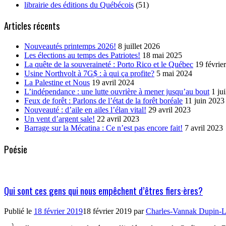
librairie des éditions du Québécois
(51)
Articles récents
Nouveautés printemps 2026!
8 juillet 2026
Les élections au temps des Patriotes!
18 mai 2025
La quête de la souveraineté : Porto Rico et le Québec
19 févrie
Usine Northvolt à 7G$ : à qui ça profite?
5 mai 2024
La Palestine et Nous
19 avril 2024
L’indépendance : une lutte ouvrière à mener jusqu’au bout
1 ju
Feux de forêt : Parlons de l’état de la forêt boréale
11 juin 2023
Nouveauté : d’aile en ailes l’élan vital!
29 avril 2023
Un vent d’argent sale!
22 avril 2023
Barrage sur la Mécatina : Ce n’est pas encore fait!
7 avril 2023
Poésie
Qui sont ces gens qui nous empêchent d’êtres fiers·ères?
Publié le
18 février 2019
18 février 2019
par
Charles-Vannak Dupin-L