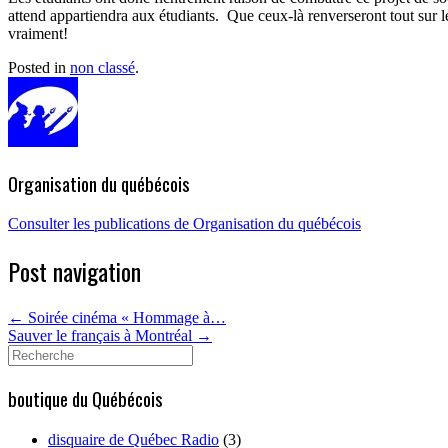
attend appartiendra aux étudiants.
Que ceux-là renverseront tout sur le
vraiment!
Posted in
non classé
.
Organisation du québécois
Consulter les publications de Organisation du québécois
Post navigation
←
Soirée cinéma « Hommage à…
Sauver le français à Montréal
→
Search
for:
boutique du Québécois
disquaire de Québec Radio
(3)