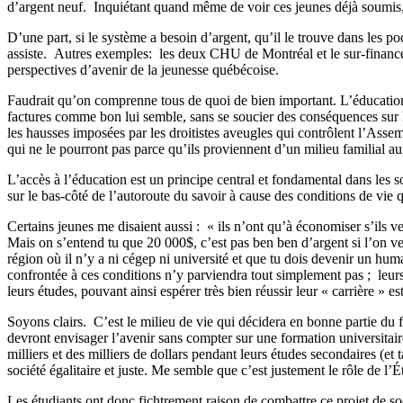
d’argent neuf.
Inquiétant quand même de voir ces jeunes déjà soumis, 
D’une part, si le système a besoin d’argent, qu’il le trouve dans les 
assiste. Autres exemples: les deux CHU de Montréal et le sur-financeme
perspectives d’avenir de la jeunesse québécoise.
Faudrait qu’on comprenne tous de quoi de bien important. L’éducation, 
factures comme bon lui semble, sans se soucier des conséquences sur l
les hausses imposées par les droitistes aveugles qui contrôlent l’Ass
qui ne le pourront pas parce qu’ils proviennent d’un milieu familial a
L’accès à l’éducation est un principe central et fondamental dans les 
sur le bas-côté de l’autoroute du savoir à cause des conditions de vie
Certains jeunes me disaient aussi :
« ils n’ont qu’à économiser s’ils ve
Mais on s’entend tu que 20 000$, c’est pas ben ben d’argent si l’on v
région où il n’y a ni cégep ni université et que tu dois devenir un hum
confrontée à ces conditions n’y parviendra tout simplement pas ;
leur
leurs études, pouvant ainsi espérer très bien réussir leur « carrière » es
Soyons clairs. C’est le milieu de vie qui décidera en bonne partie du f
devront envisager l’avenir sans compter sur une formation universitaire
milliers et des milliers de dollars pendant leurs études secondaires (e
société égalitaire et juste. Me semble que c’est justement le rôle de 
Les étudiants ont donc fichtrement raison de combattre ce projet de so