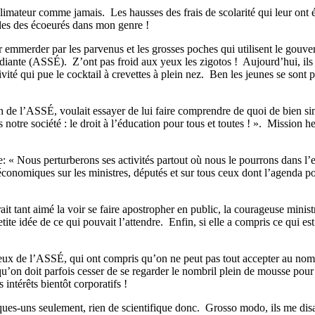
llimateur comme jamais.
Les hausses des frais de scolarité qui leur ont
les des écoeurés dans mon genre !
r emmerder par les parvenus et les grosses poches qui utilisent le gouver
udiante (ASSÉ).
Z’ont pas froid aux yeux les zigotos !
Aujourd’hui, ils
té qui pue le cocktail à crevettes à plein nez.
Ben les jeunes se sont p
in de l’ASSÉ, voulait essayer de lui faire comprendre de quoi de bien si
s notre société : le droit à l’éducation pour tous et toutes ! ».
Mission he
« Nous perturberons ses activités partout où nous le pourrons dans l’es
économiques sur les ministres, députés et sur tous ceux dont l’agenda poli
 tant aimé la voir se faire apostropher en public, la courageuse ministr
tite idée de ce qui pouvait l’attendre.
Enfin, si elle a compris ce qui es
 ceux de l’ASSÉ, qui ont compris qu’on ne peut pas tout accepter au nom
qu’on doit parfois cesser de se regarder le nombril plein de mousse pour 
s intérêts bientôt corporatifs !
ues-uns seulement, rien de scientifique donc.
Grosso modo, ils me disa