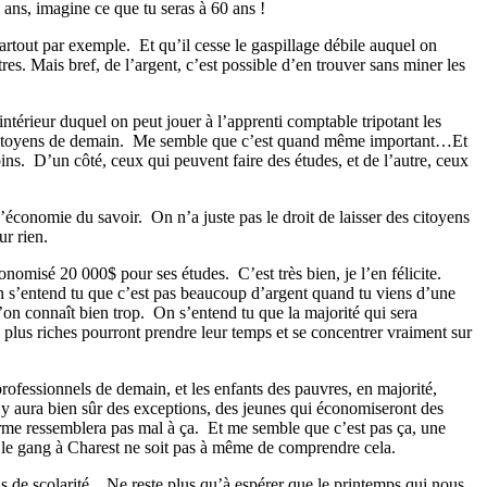
0 ans, imagine ce que tu seras à 60 ans !
artout par exemple. Et qu’il cesse le gaspillage débile auquel on
s. Mais bref, de l’argent, c’est possible d’en trouver sans miner les
térieur duquel on peut jouer à l’apprenti comptable tripotant les
itoyens de demain.
Me semble que c’est quand même important…Et
ins.
D’un côté, ceux qui peuvent faire des études, et de l’autre, ceux
l’économie du savoir.
On n’a juste pas le droit de laisser des citoyens
ur rien.
 économisé 20 000$ pour ses études.
C’est très bien, je l’en félicite.
 s’entend tu que c’est pas beaucoup d’argent quand tu viens d’une
’on connaît bien trop.
On s’entend tu que la majorité qui sera
es plus riches pourront prendre leur temps et se concentrer vraiment sur
professionnels de demain, et les enfants des pauvres, en majorité,
l y aura bien sûr des exceptions, des jeunes qui économiseront des
orme ressemblera pas mal à ça.
Et me semble que c’est pas ça, une
ue le gang à Charest ne soit pas à même de comprendre cela.
 de scolarité.
Ne reste plus qu’à espérer que le printemps qui nous