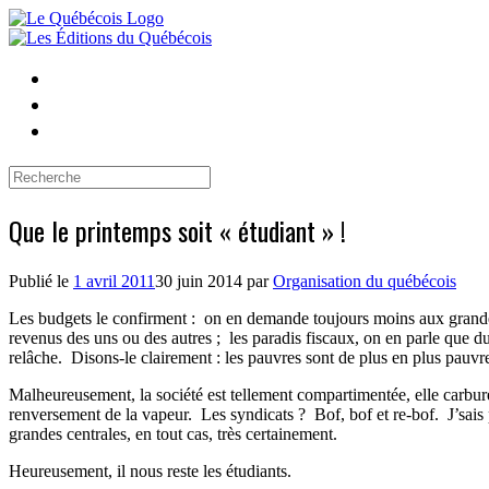
Skip
to
content
Search
for:
Que le printemps soit « étudiant » !
Publié le
1 avril 2011
30 juin 2014
par
Organisation du québécois
Les budgets le confirment :
on en demande toujours moins aux grandes 
revenus des uns ou des autres ;
les paradis fiscaux, on en parle que d
relâche.
Disons-le clairement
: les pauvres sont de plus en plus pauvres
Malheureusement, la société est tellement compartimentée, elle carbure
renversement de la vapeur.
Les syndicats ?
Bof, bof et re-bof.
J’sais
grandes centrales, en tout cas, très certainement.
Heureusement, il nous reste les étudiants.