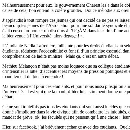
Malheureusement pour eux, le gouvernement Charest les a dans le co
cause de cela, l’on entend la colère gronder.
Douce mélodie aux oreil
J’applaudis à tout rompre ces jeunes qui ont décidé de ne pas se laisse
beaucoup les jeunes de l’Association pour une solidarité syndicale ét
était censée prononcer un discours à l’UQÀM dans le cadre d’une activi
la bienvenue à l’Université, alors dégage ! ».
L’étudiante Nadia Lafrenière, militante pour les droits étudiants au se
étudiants, réduisent l’accessibilité et font fi d’un principe essentiel dan
compréhension de ladite ministre. Mais ça, c’est un autre débat.
Mathieu Melançon n’était pas moins loquace que sa collègue étudiante: 
d’intensifier la lutte, d’accentuer les moyens de pression politiques et 
mauditement du bien à entendre !
Malheureusement pour ces étudiants, et pour nous aussi puisqu’on aurait
l’université.
Il est vrai que la manif d’hier lui a sûrement donné une pe
débat.
Ce ne sont toutefois pas tous les étudiants qui sont aussi lucides que
donné s’impliquer dans la vie civique afin de combattre les iniquités, 
mandat de grève, ok, les facultés qui ne pensent qu’à une chose :
leur
Hier, sur facebook, j’ai brièvement échangé avec des étudiants.
Quelq