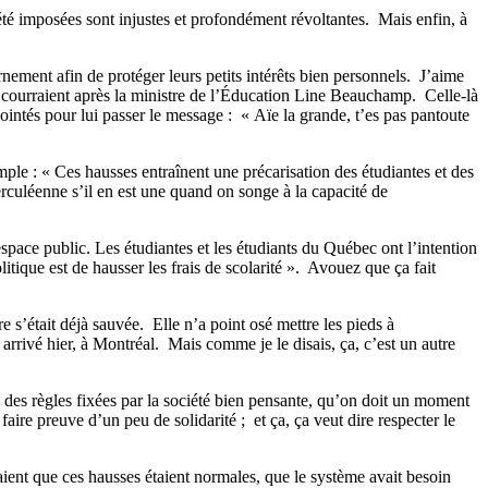
 été imposées sont injustes et profondément révoltantes.
Mais enfin, à
nement afin de protéger leurs petits intérêts bien personnels.
J’aime
 courraient après la ministre de l’Éducation Line Beauchamp.
Celle-là
ointés pour lui passer le message :
« Aïe la grande, t’es pas pantoute
mple : « Ces hausses entraînent une précarisation des étudiantes et des
rculéenne s’il en est une quand on songe à la capacité de
pace public. Les étudiantes et les étudiants du Québec ont l’intention
tique est de hausser les frais de scolarité ».
Avouez que ça fait
e s’était déjà sauvée.
Elle n’a point osé mettre les pieds à
t arrivé hier, à Montréal. Mais comme je le disais, ça, c’est un autre
 des règles fixées par la société bien pensante, qu’on doit un moment
faire preuve d’un peu de solidarité ;
et ça, ça veut dire respecter le
ient que ces hausses étaient normales, que le système avait besoin