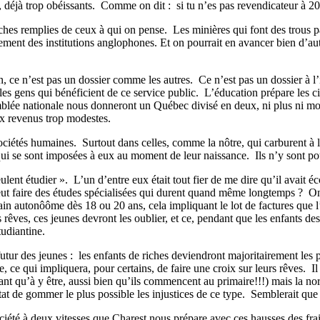
déjà trop obéissants.
Comme on dit :
si tu n’es pas revendicateur à 2
poches remplies de ceux à qui on pense. Les minières qui font des trous p
nt des institutions anglophones. Et on pourrait en avancer bien d’autre
ce n’est pas un dossier comme les autres. Ce n’est pas un dossier à l’in
es gens qui bénéficient de ce service public.
L’éducation prépare les c
emblée nationale nous donneront un Québec divisé en deux, ni plus ni mo
ux revenus trop modestes.
sociétés humaines.
Surtout dans celles, comme la nôtre, qui carburent à 
 qui se sont imposées à eux au moment de leur naissance. Ils n’y sont po
ulent étudier ».
L’un d’entre eux était tout fier de me dire qu’il avait
eut faire des études spécialisées qui durent quand même longtemps ?
On
ain autonôôme dès 18 ou 20 ans, cela impliquant le lot de factures que l
s rêves, ces jeunes devront les oublier, et ce, pendant que les enfants d
tudiantine.
utur des jeunes :
les enfants de riches deviendront majoritairement les 
, ce qui impliquera, pour certains, de faire une croix sur leurs rêves.
I
t tant qu’à y être, aussi bien qu’ils commencent au primaire!!!) mais la n
l’État de gommer le plus possible les injustices de ce type. Semblerait q
ciété à deux vitesses que Charest nous prépare avec ces hausses des frais