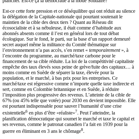
plancher. Est-ce ça la démocratie à la mode Solidaire?
Est-ce cette forte pression et ce déséquilibre qui ont réduit au silence
la délégation de la Capitale-nationale qui pourtant soutenait le
maintien de la cible des deux tiers ? Quant au Réseau dit
écosocialiste et à sa nébuleuse, il était comme d’habitude aux
abonnés absents comme il l’est en général lors de tout débat
écologique. Sur le fond, le parti, sur la base d’un rapport demeuré
secret auquel même la militance du Comité thématique sur
l’environnement n’a pas accès, s’en remet «
temporairement
», à
l’encontre du programme, au marché/taxe carbone pour le
financement de sa cible réduite. La loi de la compétitivité capitaliste
empêche des taux élevés sous peine de grève/fuite des capitaux… à
moins comme en Suède de séparer la taxe, élevée pour la
population, et le marché, à bas prix pour les entreprises. Ce
marché/taxe est régressive comme n’importe quelle taxe indirecte et
sert, comme en Colombie britannique et en Suède, à réduire
l’imposition plus progressive des revenus. L’atteinte de la cible de
67% (ou 45% telle que votée) pour 2030 en devient impossible. Elle
est pourtant indispensable pour sauver l’humanité d’une crise
6
7
existentielle
en plus d’être «réaliste»
. Peut l’atteindre, la
planification démocratique qui soumet le marché et taxe le capital et
ses revenus, comme le patronat canadien l’a fait en 1939 pour la
8
guerre en éliminant en 3 ans le chômage
.