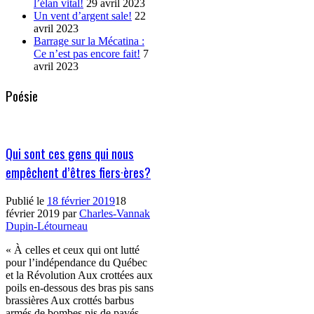
l’élan vital!
29 avril 2023
Un vent d’argent sale!
22
avril 2023
Barrage sur la Mécatina :
Ce n’est pas encore fait!
7
avril 2023
Poésie
Qui sont ces gens qui nous
empêchent d’êtres fiers·ères?
Publié le
18 février 2019
18
février 2019
par
Charles-Vannak
Dupin-Létourneau
« À celles et ceux qui ont lutté
pour l’indépendance du Québec
et la Révolution Aux crottées aux
poils en-dessous des bras pis sans
brassières Aux crottés barbus
armés de bombes pis de pavés