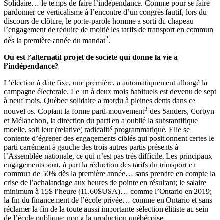
Solidaire… le temps de faire l’indépendance. Comme pour se faire
pardonner ce verticalisme à l’encontre d’un congrès fautif, lors du
discours de clôture, le porte-parole homme a sorti du chapeau
l’engagement de réduire de moitié les tarifs de transport en commun
2
dès la première année du mandat
.
Où est l’alternatif projet de société qui donne la vie à
l’indépendance?
L’élection à date fixe, une première, a automatiquement allongé la
campagne électorale. Le un à deux mois habituels est devenu de sept
à neuf mois. Québec solidaire a mordu à pleines dents dans ce
3
nouvel os. Copiant la forme parti-mouvement
des Sanders, Corbyn
et Mélanchon, la direction du parti en a oublié la substantifique
moelle, soit leur (relative) radicalité programmatique. Elle se
contente d’égrener des engagements ciblés qui positionnent certes le
parti carrément à gauche des trois autres partis présents à
l’Assemblée nationale, ce qui n’est pas très difficile. Les principaux
engagements sont, à part la réduction des tarifs du transport en
commun de 50% dès la première année… sans prendre en compte la
crise de l’achalandage aux heures de pointe en résultant; le salaire
minimum à 15$ l’heure (11.60$USA)… comme l’Ontario en 2019;
la fin du financement de l’école privée… comme en Ontario et sans
réclamer la fin de la toute aussi importante sélection élitiste au sein
de l’école publique; non à la production québécoise