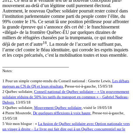
2012. Ce sera là le véritable test de la nouvelle conception parti-
mouvement au-delà d’un légitime outil purement électoral.
Autrement, le nouveau Québec solidaire pourrait rester coincé dans
l’institution parlementaire comme parti du peuple contre l’élite, du
99% contre le 1%. Ce serait là une position périlleuse pour affronter
la grande épreuve qui s’annonce dès cet été : le franchissement
«illégal» de la frontière Québec-ÉU par quelques dizaines de
milliers de réfugiées chassées par la trumpmania, ce qui mobilise
16
déjà de part et d’autre
. La morale de l’accueil ne suffisant pas,
l’arme clef contre le fléau identitaire, qui corrode les esprits inquiets
et les corps précarisés, c’est la mobilisation toutes et tous ensemble.
____________________________
Notes:
1 Pour un simple compte-rendu du Conseil national : Ginette Lewis,
Les débats
majeurs au CN de QS et leurs résultats
, Presse-toi-à-gauche, 15/05/18
2 Québec solidaire,
Conseil national de Québec solidaire – « Un gouvernement
solidaire réduira de 50% les tarifs du transport en commun » – Gabriel Nadeau-
Dubois
, 13/05/18
3 Québec solidaire,
Mouvement Québec solidaire
, visité le 19/05/18
4 Pierre Mouterde,
De quelques réflexions à voix haute
, Presse-toi-à-gauche,
15/05/18
5 Voir mon blogue : «
La fusion de Québec solidaire avec Option nationale vers
un virage à droite – Le livre qui fait dire oui à un Québec concurrentiel sur le