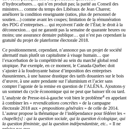
d’hydrocarbures… qui n’en produit pas; la parité au Conseil des
ministres… comme du temps des Libéraux de Jean Charest;
améliorer la condition enseignante (ratios, plus de personnel de
soutien…) comme avant les coupes; limitation de la rémunération
des PDG d’entreprises… qui reçoivent l’aide de l’État; le droit à la
déconnexion… qui ne garantit pas la semaine de quarante heures ou
moins; une assurance dentaire publique… qui n’est pas cependant la
gratuité du projet de plateforme électorale 2018.
Ce positionnement, cependant, n’annonce pas un projet de société
alternatif mais plutôt un capitalisme à visage humain… que
l’exacerbation de la compétitivité au sein du marché global rend
utopique. Par exemple, en ce moment, le Canada-Québec doit
s’ajuster à la foudroyante baisse d’imposition des entreprises
étasuniennes, à une hausse drastique des tarifs douaniers sur le bois
d’œuvre, à une autre pendante sur l’aluminium et l’acier sans
compter l’agonie de la remise en question de l’ALÉNA. Ajoutons-y
un sommet du cycle économique qui ne peut que baisser tôt ou tard.
4
L’analyste de Presse-toi-à-gauche voit bien le problème
en appelant
à combiner les «
revendications concrètes
» de la campagne
électorale 2018 aux «
propositions générales
» de celle de 2014.
L’auteur propose la thématique de l’indépendance pour fédérer les «
chapelle[s] : qui la question sociale, qui la question écologique, qui
la question féministe, qui la question indépendantiste, etc..
» Il ne
précise pas que