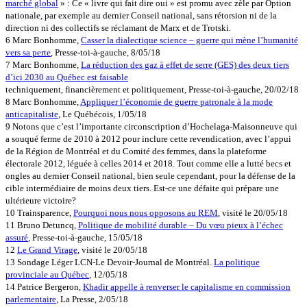
marché global
» : Ce « livre qui fait dire oui » est promu avec zèle par Option
nationale, par exemple au dernier Conseil national, sans rétorsion ni de la
direction ni des collectifs se réclamant de Marx et de Trotski.
6 Marc Bonhomme,
Casser la dialectique science – guerre qui mène l’humanité
vers sa perte
, Presse-toi-à-gauche, 8/05/18
7 Marc Bonhomme,
La réduction des gaz à effet de serre (GES) des deux tiers
d’ici 2030 au Québec est faisable
techniquement, financièrement et politiquement, Presse-toi-à-gauche, 20/02/18
8 Marc Bonhomme,
Appliquer l’économie de guerre patronale à la mode
anticapitaliste
, Le Québécois, 1/05/18
9 Notons que c’est l’importante circonscription d’Hochelaga-Maisonneuve qui
a souqué ferme de 2010 à 2012 pour inclure cette revendication, avec l’appui
de la Région de Montréal et du Comité des femmes, dans la plateforme
électorale 2012, léguée à celles 2014 et 2018. Tout comme elle a lutté becs et
ongles au dernier Conseil national, bien seule cependant, pour la défense de la
cible intermédiaire de moins deux tiers. Est-ce une défaite qui prépare une
ultérieure victoire?
10 Trainsparence,
Pourquoi nous nous opposons au REM
, visité le 20/05/18
11 Bruno Detuncq,
Politique de mobilité durable – Du vœu pieux à l’échec
assuré
, Presse-toi-à-gauche, 15/05/18
12
Le Grand Virage
, visité le 20/05/18
13 Sondage Léger LCN-Le Devoir-Journal de Montréal.
La politique
provinciale au Québec
, 12/05/18
14 Patrice Bergeron,
Khadir appelle à renverser le capitalisme en commission
parlementaire
, La Presse, 2/05/18