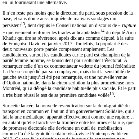
en lui fournissant une alternative.
Il n’en reste pas moins que la direction du parti, sous pression de la
base, et sans doute aussi inquiète de mauvais sondages qui
13
persistent
, tient depuis le Conseil national un discours de «
rupture
14
» que viennent renforcer les tirades anticapitalistes
du député Amir
Khadir qui tire sa révérence, après dix ans comme député, à la suite
de Françoise David en janvier 2017. Toutefois, la popularité des
deux nouveaux porte-parole compensent amplement. Les
candidatures, surtout les candidates car le parti est champion de la
parité femme-homme, se bousculent pour solliciter l’électorat. À
remarquer celle d’un ex commentateur vedette du journal fédéraliste
La Presse congédié par son employeur, mais dont la sensibilité de
gauche avait jusqu’ici été peu remarquée, et une nouvelle venue
d’Option nationale, dans la circonscription la plus prometteuse hors
Montréal, qui a délogé la candidate habituelle plus sociale. Et le parti
15
a très bien réussi le test de sa première candidate voilée
.
Sur cette lancée, la nouvelle revendication sur la demi-gratuité du
transport en commun en l’an un d’un gouvernement Solidaire, qui a
fait la une médiatique, apparaît effectivement comme une rupture…
en autant qu’elle franchisse la frontière entre les urnes et la rue, que
de promesse électorale elle devienne un outil de mobilisation
comme l’a été la gratuité scolaire vis-à-vis le Printemps érable en