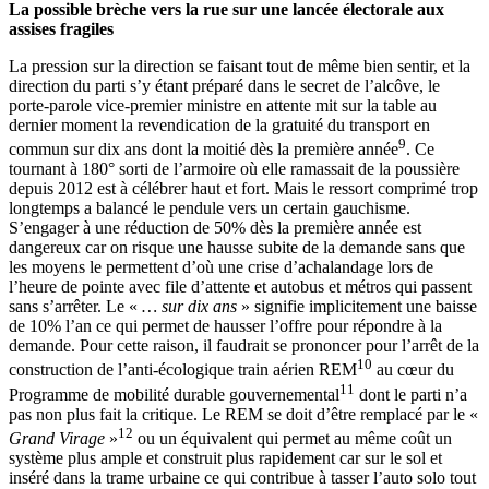
La possible brèche vers la rue sur une lancée électorale aux
assises fragiles
La pression sur la direction se faisant tout de même bien sentir, et la
direction du parti s’y étant préparé dans le secret de l’alcôve, le
porte-parole vice-premier ministre en attente mit sur la table au
dernier moment la revendication de la gratuité du transport en
9
commun sur dix ans dont la moitié dès la première année
. Ce
tournant à 180° sorti de l’armoire où elle ramassait de la poussière
depuis 2012 est à célébrer haut et fort. Mais le ressort comprimé trop
longtemps a balancé le pendule vers un certain gauchisme.
S’engager à une réduction de 50% dès la première année est
dangereux car on risque une hausse subite de la demande sans que
les moyens le permettent d’où une crise d’achalandage lors de
l’heure de pointe avec file d’attente et autobus et métros qui passent
sans s’arrêter. Le «
… sur dix ans
» signifie implicitement une baisse
de 10% l’an ce qui permet de hausser l’offre pour répondre à la
demande. Pour cette raison, il faudrait se prononcer pour l’arrêt de la
10
construction de l’anti-écologique train aérien REM
au cœur du
11
Programme de mobilité durable gouvernemental
dont le parti n’a
pas non plus fait la critique. Le REM se doit d’être remplacé par le «
12
Grand Virage
»
ou un équivalent qui permet au même coût un
système plus ample et construit plus rapidement car sur le sol et
inséré dans la trame urbaine ce qui contribue à tasser l’auto solo tout