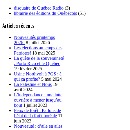
disquaire de Québec Radio
(3)
librairie des éditions du Québécois
(51)
Articles récents
Nouveautés printemps
2026!
8 juillet 2026
Les élections au temps des
Patriotes!
18 mai 2025
La quête de la souveraineté
: Porto Rico et le Québec
19 février 2025
Usine Northvolt à 7G$ : à
qui ça profite?
5 mai 2024
La Palestine et Nous
19
avril 2024
L’indépendance : une lutte
ouvrière à mener jusqu’au
bout
1 juillet 2023
Feux de forêt : Parlons de
l’état de la forêt boréale
11
juin 2023
Nouveauté : d’aile en ailes