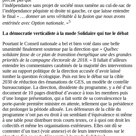
l’indépendance sans projet de société nous ramène au cul-de-sac de
l’indépendance péquiste ni droite ni gauche, ce que laisse entendre
le final «
… donner un sens véritable à la fusion que nous avons
5
entérinée avec Option nationale.
»
La démocratie verticaliste à la mode Solidaire qui tue le débat
Pourtant le Conseil nationale a bel et bien voté dans une belle
unanimité finalement soutenue par la direction que «
Québec
solidaire fasse de ce plan de transition énergétique une des grandes
priorités de la campagne électorale de 2018.
» Il fallait d’ailleurs
entendre les commentaires carabinés de la majorité des interventions
suite au rapport politique de la direction accusée d’avoir laissé
tomber la question écologique. Puis eut lieu le débat sur la cible
2030 de réduction des émanations de GES, un modèle de contrôle
bureaucratique. La direction, dissidente du programme, y a été d’un
document de 10 pages distribué d’avance à tous les membres puis
d’une longue présentation, qui a fait sortir de sa convalescence la
porte-parole première ministre en attente, tellement que la présidence
dut prolonger la période allouée. Les défenseurs de la cible du
programme n’ont pas eu droit à un semblant d’équivalence ni même
à une table pour distribuer trois courts textes, ce à quoi ont droit les
collectifs et même les organisations extérieures. Elles ont dû se
contenter d’un tract (voir annexe) et de leurs interventions sur le