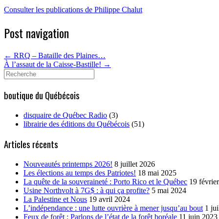
Consulter les publications de Philippe Chalut
Post navigation
←
RRQ – Bataille des Plaines…
À l’assaut de la Caisse-Bastille!
→
Search
for:
boutique du Québécois
disquaire de Québec Radio
(3)
librairie des éditions du Québécois
(51)
Articles récents
Nouveautés printemps 2026!
8 juillet 2026
Les élections au temps des Patriotes!
18 mai 2025
La quête de la souveraineté : Porto Rico et le Québec
19 févrie
Usine Northvolt à 7G$ : à qui ça profite?
5 mai 2024
La Palestine et Nous
19 avril 2024
L’indépendance : une lutte ouvrière à mener jusqu’au bout
1 ju
Feux de forêt : Parlons de l’état de la forêt boréale
11 juin 2023