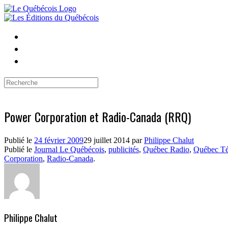
Skip
to
content
Search
for:
Power Corporation et Radio-Canada (RRQ)
Publié le
24 février 2009
29 juillet 2014
par
Philippe Chalut
Publié le
Journal Le Québécois
,
publicités
,
Québec Radio
,
Québec Té
Corporation
,
Radio-Canada
.
Philippe Chalut