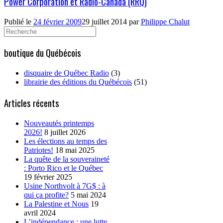
Power Corporation et Radio-Canada (RRQ)
Publié le
24 février 2009
29 juillet 2014
par
Philippe Chalut
Search
for:
boutique du Québécois
disquaire de Québec Radio
(3)
librairie des éditions du Québécois
(51)
Articles récents
Nouveautés printemps
2026!
8 juillet 2026
Les élections au temps des
Patriotes!
18 mai 2025
La quête de la souveraineté
: Porto Rico et le Québec
19 février 2025
Usine Northvolt à 7G$ : à
qui ça profite?
5 mai 2024
La Palestine et Nous
19
avril 2024
L’indépendance : une lutte