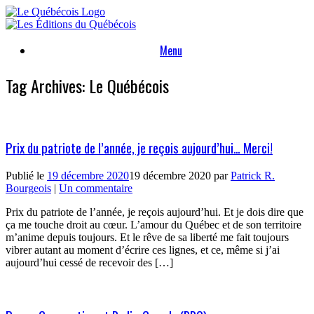
Skip
to
content
Menu
Tag Archives:
Le Québécois
Prix du patriote de l’année, je reçois aujourd’hui… Merci!
Publié le
19 décembre 2020
19 décembre 2020
par
Patrick R.
Bourgeois
|
Un commentaire
Prix du patriote de l’année, je reçois aujourd’hui. Et je dois dire que
ça me touche droit au cœur. L’amour du Québec et de son territoire
m’anime depuis toujours. Et le rêve de sa liberté me fait toujours
vibrer autant au moment d’écrire ces lignes, et ce, même si j’ai
aujourd’hui cessé de recevoir des […]