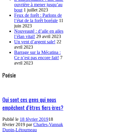
ouvrière à mener jusqu’au
bout
1 juillet 2023
Feux de forêt : Parlons de
l’état de la forêt boréale
11
juin 2023
Nouveauté : d’aile en ailes
l’élan vital!
29 avril 2023
Un vent d’argent sale!
22
avril 2023
Barrage sur la Mécatina :
Ce n’est pas encore fait!
7
avril 2023
Poésie
Qui sont ces gens qui nous
empêchent d’êtres fiers·ères?
Publié le
18 février 2019
18
février 2019
par
Charles-Vannak
Dupin-Létourneau