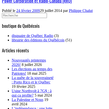
Power Corporation et Radio-Canada (RRQ)
Publié le
24 février 2009
29 juillet 2014
par
Philippe Chalut
Search
for:
boutique du Québécois
disquaire de Québec Radio
(3)
librairie des éditions du Québécois
(51)
Articles récents
Nouveautés printemps
2026!
8 juillet 2026
Les élections au temps des
Patriotes!
18 mai 2025
La quête de la souveraineté
: Porto Rico et le Québec
19 février 2025
Usine Northvolt à 7G$ : à
qui ça profite?
5 mai 2024
La Palestine et Nous
19
avril 2024
L’indépendance : une lutte