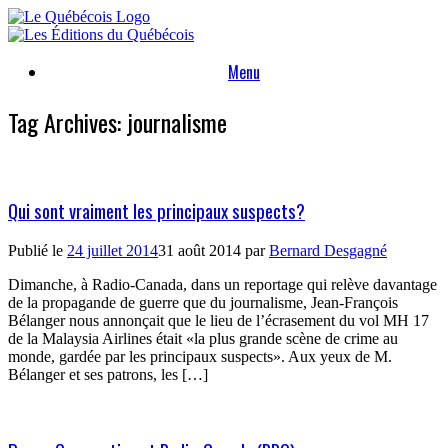
Skip
to
content
Menu
Tag Archives:
journalisme
Qui sont vraiment les principaux suspects?
Publié le
24 juillet 2014
31 août 2014
par
Bernard Desgagné
Dimanche, à Radio-Canada, dans un reportage qui relève davantage
de la propagande de guerre que du journalisme, Jean-François
Bélanger nous annonçait que le lieu de l’écrasement du vol MH 17
de la Malaysia Airlines était «la plus grande scène de crime au
monde, gardée par les principaux suspects». Aux yeux de M.
Bélanger et ses patrons, les […]