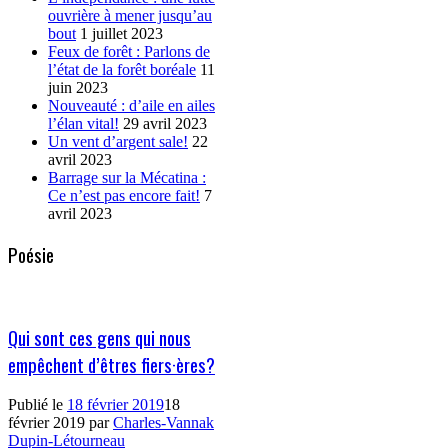
ouvrière à mener jusqu’au
bout
1 juillet 2023
Feux de forêt : Parlons de
l’état de la forêt boréale
11
juin 2023
Nouveauté : d’aile en ailes
l’élan vital!
29 avril 2023
Un vent d’argent sale!
22
avril 2023
Barrage sur la Mécatina :
Ce n’est pas encore fait!
7
avril 2023
Poésie
Qui sont ces gens qui nous
empêchent d’êtres fiers·ères?
Publié le
18 février 2019
18
février 2019
par
Charles-Vannak
Dupin-Létourneau