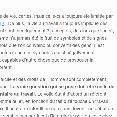
de vie, certes, mais celle-ci a toujours été limitée par
s
[2]
. De plus, la vie au travail a toujours impliqué des
 qui sont théoriquement
[3]
acceptés, dès lors que l’on s’y
isme n’a jamais été le fruit de symboles et de signes
mots que l’on convainc ou convertit des gens. Il est
douteux que des symboles aussi négativement
t capables d’autre chose que de provoquer la
ortent.
 laïcité et des droits de l’Homme sont complètement
cupe.
La vraie question qui se pose doit être celle de
taire au travail
. Le voile étant d’abord un référent
omme tel et, en fonction du fait qu’il touche un travail
, il peut être interdit ou non sans devenir un débat de
e semble pas pertinent d’interdire le port du voile chez