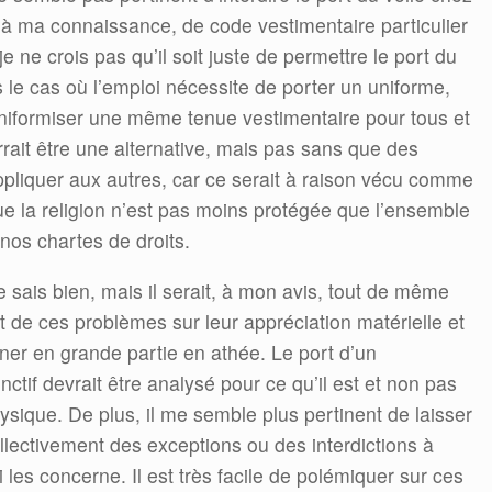
, à ma connaissance, de code vestimentaire particulier
e ne crois pas qu’il soit juste de permettre le port du
ns le cas où l’emploi nécessite de porter un uniforme,
’uniformiser une même tenue vestimentaire pour tous et
rrait être une alternative, mais pas sans que des
pliquer aux autres, car ce serait à raison vécu comme
ue la religion n’est pas moins protégée que l’ensemble
nos chartes de droits.
le sais bien, mais il serait, à mon avis, tout de même
nt de ces problèmes sur leur appréciation matérielle et
nner en grande partie en athée. Le port d’un
ctif devrait être analysé pour ce qu’il est et non pas
sique. De plus, il me semble plus pertinent de laisser
llectivement des exceptions ou des interdictions à
 les concerne. Il est très facile de polémiquer sur ces