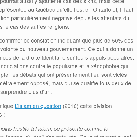
urrait aussi y ajouter le cas des sikhs, mais cette
résentée au Québec qu’elle l’est en Ontario et, il faut
iation particulièrement négative depuis les attentats du
 le cas des autres religions.
confirmer ce constat en indiquant que plus de 50% des
e volonté du nouveau gouvernement. Ce qui a donné un
ces de la droite identitaire sur leurs appuis populaires.
dénonciations contre le populisme et la xénophobie qui
mpte, les débats qui ont présentement lieu sont viciés
étralement opposé, mais qui se qualifie tous deux de
 surprendre plus d’un.
onique
L’Islam en question
(2016) cette division
s :
moins hostile à l’Islam, se présente comme le
e-femme, du droit des gais, etc. Ceux-ci revendiquent