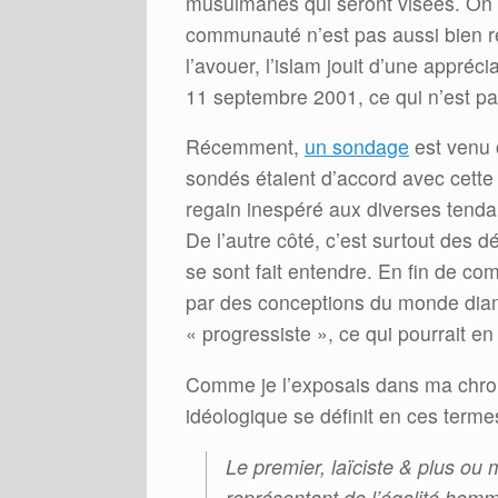
musulmanes qui seront visées. On po
communauté n’est pas aussi bien rep
l’avouer, l’islam jouit d’une appréc
11 septembre 2001, ce qui n’est pas
Récemment,
un sondage
est venu 
sondés étaient d’accord avec cett
regain inespéré aux diverses tendan
De l’autre côté, c’est surtout des 
se sont fait entendre. En fin de co
par des conceptions du monde diam
« progressiste », ce qui pourrait en
Comme je l’exposais dans ma chr
idéologique se définit en ces terme
Le premier, laïciste & plus ou 
représentant de l’égalité homm