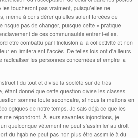
e les toucheront pas vraiment, puisqu’elles ne
is, même à considérer qu’elles soient forcées de
n ne risque pas de changer, puisque cette « pratique
 l’enclavement de ces communautés entrent-elles.
d être combattu par l’inclusion à la collectivité et non
eur en limiteraient l’accès. De telles lois ont d’ailleurs
radicaliser les personnes concernées et empire la
tructif du tout et divise la société sur de très
 étant donné que cette question divise les classes
uestion somme toute secondaire, si nous la mettons en
 écologiques de notre temps. Je sais déjà ce que les
s me répondront. À leurs savantes injonctions, je
’un quelconque vêtement ne peut s’assimiler au droit
port du hijab ne peut pas non plus être assimilé à du