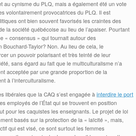
 et au cynisme du PLQ, mais a également été un vote
res volontairement provocatrices du PLQ. Il est
itiques ont bien souvent favorisés les craintes des
 de la société québécoise au lieu de l’apaiser. Pourtant
r le « consensus » qui tournait autour des
Bouchard-Taylor? Non. Au lieu de cela, le
er un pouvoir polarisant et très teinté de leur
iété, sans égard au fait que le multiculturalisme n’a
nt acceptée par une grande proportion de la
t à l’interculturalisme.
ues libérales que la CAQ s’est engagée à
interdire le port
 les employés de l’État qui se trouvent en position
lut pour les caquistes les enseignants. Le projet de loi
nt basés sur la protection de la « laïcité », mais,
nctif qui est visé, ce sont surtout les femmes