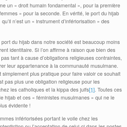
mme un « droit humain fondamental », pour la première
 femmes » pour la seconde. En vérité, le port du hijab
» qu’il n’est un « instrument d’infériorisation » des
e port du hijab dans notre société est beaucoup moins
ent identitaire. Si l’on affirme à raison que bien des
 pas tant à cause d’obligations religieuses contraintes,
trer leur appartenance à la communauté musulmane.
t simplement plus pratique pour faire valoir ce souhait
st pas plus une obligation religieuse pour les
hez les catholiques et la kippa des juifs
[1]
. Toutes ces
e hijab et ces « féministes musulmanes » qui ne le
plus évidente !
emmes infériorisées portant le voile chez les
erdiction ou l’acceptation de celui-ci dans les postes