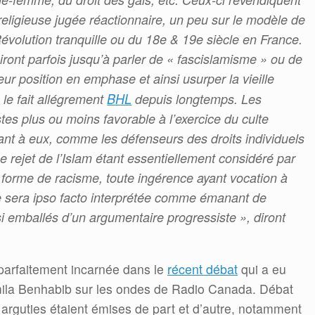
 religieuse jugée réactionnaire, un peu sur le modèle de
évolution tranquille ou du 18e & 19e siècle en France.
iront parfois jusqu’à parler de « fascislamisme » ou de
eur position en emphase et ainsi usurper la vieille
 le fait allégrement
BHL
depuis longtemps. Les
istes plus ou moins favorable à l’exercice du culte
ant à eux, comme les défenseurs des droits individuels
Le rejet de l’Islam étant essentiellement considéré par
forme de racisme, toute ingérence ayant vocation à
te sera ipso facto interprétée comme émanant de
 emballés d’un argumentaire progressiste », diront
t parfaitement incarnée dans le
récent débat
qui a eu
jemila Benhabib sur les ondes de Radio Canada. Débat
es arguties étaient émises de part et d’autre, notamment