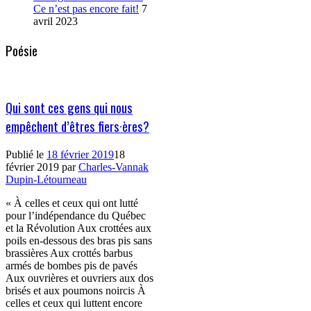
Ce n’est pas encore fait!
7
avril 2023
Poésie
Qui sont ces gens qui nous
empêchent d’êtres fiers·ères?
Publié le
18 février 2019
18
février 2019
par
Charles-Vannak
Dupin-Létourneau
« À celles et ceux qui ont lutté
pour l’indépendance du Québec
et la Révolution Aux crottées aux
poils en-dessous des bras pis sans
brassières Aux crottés barbus
armés de bombes pis de pavés
Aux ouvrières et ouvriers aux dos
brisés et aux poumons noircis À
celles et ceux qui luttent encore