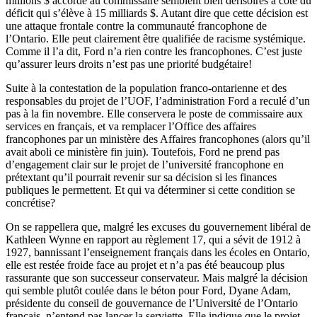
millions $ accordé au commissaire semblent bien dérisoires à côté du
déficit qui s’élève à 15 milliards $. Autant dire que cette décision est
une attaque frontale contre la communauté francophone de
l’Ontario. Elle peut clairement être qualifiée de racisme systémique.
Comme il l’a dit, Ford n’a rien contre les francophones. C’est juste
qu’assurer leurs droits n’est pas une priorité budgétaire!
Suite à la contestation de la population franco-ontarienne et des
responsables du projet de l’UOF, l’administration Ford a reculé d’un
pas à la fin novembre. Elle conservera le poste de commissaire aux
services en français, et va remplacer l’Office des affaires
francophones par un ministère des Affaires francophones (alors qu’il
avait aboli ce ministère fin juin). Toutefois, Ford ne prend pas
d’engagement clair sur le projet de l’université francophone en
prétextant qu’il pourrait revenir sur sa décision si les finances
publiques le permettent. Et qui va déterminer si cette condition se
concrétise?
On se rappellera que, malgré les excuses du gouvernement libéral de
Kathleen Wynne en rapport au règlement 17, qui a sévit de 1912 à
1927, bannissant l’enseignement français dans les écoles en Ontario,
elle est restée froide face au projet et n’a pas été beaucoup plus
rassurante que son successeur conservateur. Mais malgré la décision
qui semble plutôt coulée dans le béton pour Ford, Dyane Adam,
présidente du conseil de gouvernance de l’Université de l’Ontario
français, n’entend pas lancer la serviette. Elle indique que le projet