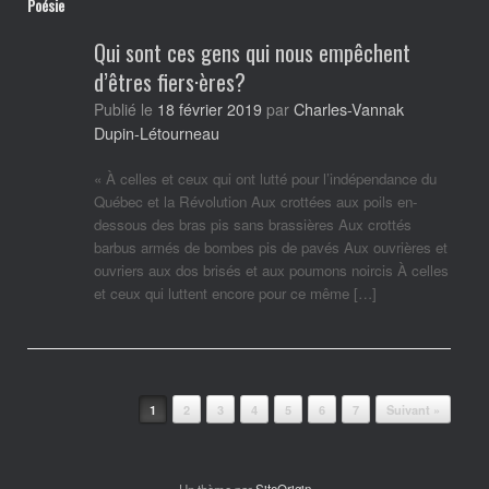
Poésie
Qui sont ces gens qui nous empêchent
d’êtres fiers·ères?
Charles-Vannak
Publié le
18 février 2019
par
Dupin-Létourneau
« À celles et ceux qui ont lutté pour l’indépendance du
Québec et la Révolution Aux crottées aux poils en-
dessous des bras pis sans brassières Aux crottés
barbus armés de bombes pis de pavés Aux ouvrières et
ouvriers aux dos brisés et aux poumons noircis À celles
et ceux qui luttent encore pour ce même […]
Post navigation
1
2
3
4
5
6
7
Suivant »
Un thème par
SiteOrigin