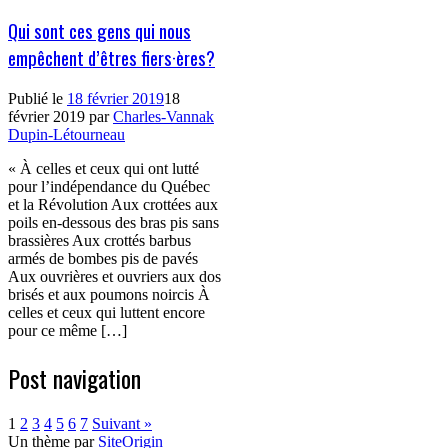
Qui sont ces gens qui nous
empêchent d’êtres fiers·ères?
Publié le
18 février 2019
18
février 2019
par
Charles-Vannak
Dupin-Létourneau
« À celles et ceux qui ont lutté
pour l’indépendance du Québec
et la Révolution Aux crottées aux
poils en-dessous des bras pis sans
brassières Aux crottés barbus
armés de bombes pis de pavés
Aux ouvrières et ouvriers aux dos
brisés et aux poumons noircis À
celles et ceux qui luttent encore
pour ce même […]
Post navigation
1
2
3
4
5
6
7
Suivant »
Un thème par
SiteOrigin