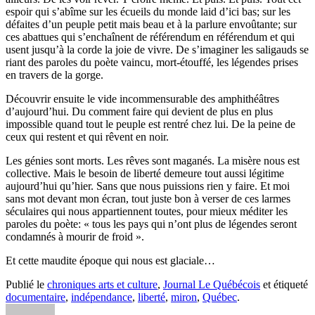
espoir qui s’abîme sur les écueils du monde laid d’ici bas; sur les
défaites d’un peuple petit mais beau et à la parlure envoûtante; sur
ces abattues qui s’enchaînent de référendum en référendum et qui
usent jusqu’à la corde la joie de vivre. De s’imaginer les saligauds se
riant des paroles du poète vaincu, mort-étouffé, les légendes prises
en travers de la gorge.
Découvrir ensuite le vide incommensurable des amphithéâtres
d’aujourd’hui. Du comment faire qui devient de plus en plus
impossible quand tout le peuple est rentré chez lui. De la peine de
ceux qui restent et qui rêvent en noir.
Les génies sont morts. Les rêves sont maganés. La misère nous est
collective. Mais le besoin de liberté demeure tout aussi légitime
aujourd’hui qu’hier. Sans que nous puissions rien y faire. Et moi
sans mot devant mon écran, tout juste bon à verser de ces larmes
séculaires qui nous appartiennent toutes, pour mieux méditer les
paroles du poète: « tous les pays qui n’ont plus de légendes seront
condamnés à mourir de froid ».
Et cette maudite époque qui nous est glaciale…
Publié le
chroniques arts et culture
,
Journal Le Québécois
et étiqueté
documentaire
,
indépendance
,
liberté
,
miron
,
Québec
.