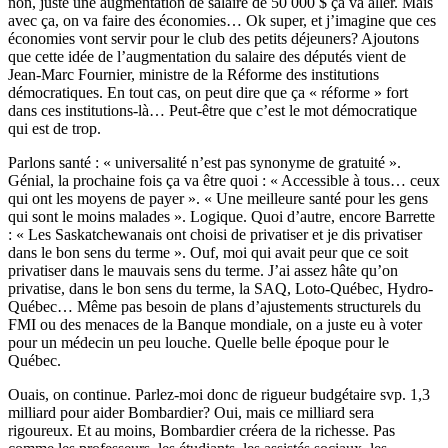
non, juste une augmentation de salaire de 50 000 $ ça va aller. Mais
avec ça, on va faire des économies… Ok super, et j’imagine que ces
économies vont servir pour le club des petits déjeuners? Ajoutons
que cette idée de l’augmentation du salaire des députés vient de
Jean-Marc Fournier, ministre de la Réforme des institutions
démocratiques. En tout cas, on peut dire que ça « réforme » fort
dans ces institutions-là… Peut-être que c’est le mot démocratique
qui est de trop.
Parlons santé : « universalité n’est pas synonyme de gratuité ».
Génial, la prochaine fois ça va être quoi : « Accessible à tous… ceux
qui ont les moyens de payer ». « Une meilleure santé pour les gens
qui sont le moins malades ». Logique. Quoi d’autre, encore Barrette
: « Les Saskatchewanais ont choisi de privatiser et je dis privatiser
dans le bon sens du terme ». Ouf, moi qui avait peur que ce soit
privatiser dans le mauvais sens du terme. J’ai assez hâte qu’on
privatise, dans le bon sens du terme, la SAQ, Loto-Québec, Hydro-
Québec… Même pas besoin de plans d’ajustements structurels du
FMI ou des menaces de la Banque mondiale, on a juste eu à voter
pour un médecin un peu louche. Quelle belle époque pour le
Québec.
Ouais, on continue. Parlez-moi donc de rigueur budgétaire svp. 1,3
milliard pour aider Bombardier? Oui, mais ce milliard sera
rigoureux. Et au moins, Bombardier créera de la richesse. Pas