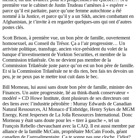
première vue le cabinet de Justin Trudeau t’amènes à « espérer »
parce qu’il est paritaire, parce qu’une femme autochtone a été
nommé à la Justice, et parce qu’il y a un Sikh, ancien combattant en
Afghanistan, je t’invite à en regarder quelques-uns qui ont d’autres
postes clés.
Scott Brison, à première vue, un bon père de famille, ouvertement
homosexuel, au Conseil du Trésor. Ça a l’air progressiste… Un
arriviste politique, transfuge, ancien vice-président du volet de la
banque d’investissement de Yorkton Securities, et membre de la
Commission trilatérale. On ne devient pas membre de la
Commission Trilatérale juste parce qu’on est un bon père de famille.
Et si la Commission Trilatérale ne te dis rien, ben fais tes devoirs un
peu, je ne peux pas te mettre tout cuit dans le bec.
Bill Morneau, lui aussi sans doute bon père de famille, ministre des
Finances. Un autre progressiste, lié au think-thank conservateur «
modéré » CD Howe Institute, dont plusieurs de ses directeurs ont
des liens avec l’industrie pétrolière : Murray Edwards de Canadian
Natural Ressources, Al Monaco d’Enbridge, Henry Sykes de MGM
Energy, Kent Jespersen de La Jolla Ressources International. Donc
Morneau y était sans doute pour les « tirer à gauche », tel un
François Rebello chevauchant avec la CAQ. Il est aussi membre par
alliance de la famille McCain, propriétaire McCain Foods, géant
canadien de l’agroalimentaire. Ça te sonne pas une cloche, l’idiot?