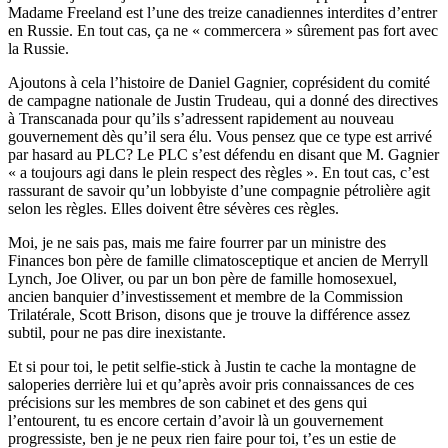
Madame Freeland est l’une des treize canadiennes interdites d’entrer
en Russie. En tout cas, ça ne « commercera » sûrement pas fort avec
la Russie.
Ajoutons à cela l’histoire de Daniel Gagnier, coprésident du comité
de campagne nationale de Justin Trudeau, qui a donné des directives
à Transcanada pour qu’ils s’adressent rapidement au nouveau
gouvernement dès qu’il sera élu. Vous pensez que ce type est arrivé
par hasard au PLC? Le PLC s’est défendu en disant que M. Gagnier
« a toujours agi dans le plein respect des règles ». En tout cas, c’est
rassurant de savoir qu’un lobbyiste d’une compagnie pétrolière agit
selon les règles. Elles doivent être sévères ces règles.
Moi, je ne sais pas, mais me faire fourrer par un ministre des
Finances bon père de famille climatosceptique et ancien de Merryll
Lynch, Joe Oliver, ou par un bon père de famille homosexuel,
ancien banquier d’investissement et membre de la Commission
Trilatérale, Scott Brison, disons que je trouve la différence assez
subtil, pour ne pas dire inexistante.
Et si pour toi, le petit selfie-stick à Justin te cache la montagne de
saloperies derrière lui et qu’après avoir pris connaissances de ces
précisions sur les membres de son cabinet et des gens qui
l’entourent, tu es encore certain d’avoir là un gouvernement
progressiste, ben je ne peux rien faire pour toi, t’es un estie de