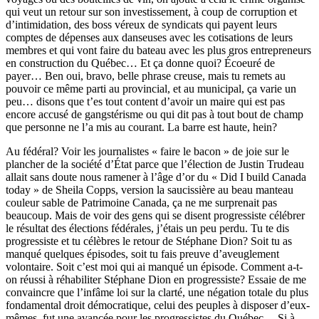
qui veut un retour sur son investissement, à coup de corruption et
d’intimidation, des boss véreux de syndicats qui payent leurs
comptes de dépenses aux danseuses avec les cotisations de leurs
membres et qui vont faire du bateau avec les plus gros entrepreneurs
en construction du Québec… Et ça donne quoi? Écoeuré de
payer… Ben oui, bravo, belle phrase creuse, mais tu remets au
pouvoir ce même parti au provincial, et au municipal, ça varie un
peu… disons que t’es tout content d’avoir un maire qui est pas
encore accusé de gangstérisme ou qui dit pas à tout bout de champ
que personne ne l’a mis au courant. La barre est haute, hein?
Au fédéral? Voir les journalistes « faire le bacon » de joie sur le
plancher de la société d’État parce que l’élection de Justin Trudeau
allait sans doute nous ramener à l’âge d’or du « Did I build Canada
today » de Sheila Copps, version la saucissière au beau manteau
couleur sable de Patrimoine Canada, ça ne me surprenait pas
beaucoup. Mais de voir des gens qui se disent progressiste célébrer
le résultat des élections fédérales, j’étais un peu perdu. Tu te dis
progressiste et tu célèbres le retour de Stéphane Dion? Soit tu as
manqué quelques épisodes, soit tu fais preuve d’aveuglement
volontaire. Soit c’est moi qui ai manqué un épisode. Comment a-t-
on réussi à réhabiliter Stéphane Dion en progressiste? Essaie de me
convaincre que l’infâme loi sur la clarté, une négation totale du plus
fondamental droit démocratique, celui des peuples à disposer d’eux-
mêmes, fut une avancée pour les progressistes du Québec… Si à