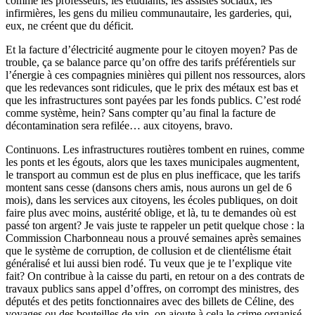
comme les professeurs, les étudiants, les assistés sociaux, les
infirmières, les gens du milieu communautaire, les garderies, qui,
eux, ne créent que du déficit.
Et la facture d’électricité augmente pour le citoyen moyen? Pas de
trouble, ça se balance parce qu’on offre des tarifs préférentiels sur
l’énergie à ces compagnies minières qui pillent nos ressources, alors
que les redevances sont ridicules, que le prix des métaux est bas et
que les infrastructures sont payées par les fonds publics. C’est rodé
comme système, hein? Sans compter qu’au final la facture de
décontamination sera refilée… aux citoyens, bravo.
Continuons. Les infrastructures routières tombent en ruines, comme
les ponts et les égouts, alors que les taxes municipales augmentent,
le transport au commun est de plus en plus inefficace, que les tarifs
montent sans cesse (dansons chers amis, nous aurons un gel de 6
mois), dans les services aux citoyens, les écoles publiques, on doit
faire plus avec moins, austérité oblige, et là, tu te demandes où est
passé ton argent? Je vais juste te rappeler un petit quelque chose : la
Commission Charbonneau nous a prouvé semaines après semaines
que le système de corruption, de collusion et de clientélisme était
généralisé et lui aussi bien rodé. Tu veux que je te l’explique vite
fait? On contribue à la caisse du parti, en retour on a des contrats de
travaux publics sans appel d’offres, on corrompt des ministres, des
députés et des petits fonctionnaires avec des billets de Céline, des
voyages ou des bouteilles de vin, on ajoute à cela le crime organisé