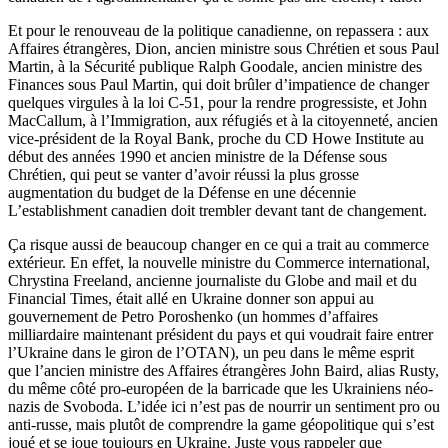
Et pour le renouveau de la politique canadienne, on repassera : aux
Affaires étrangères, Dion, ancien ministre sous Chrétien et sous Paul
Martin, à la Sécurité publique Ralph Goodale, ancien ministre des
Finances sous Paul Martin, qui doit brûler d’impatience de changer
quelques virgules à la loi C-51, pour la rendre progressiste, et John
MacCallum, à l’Immigration, aux réfugiés et à la citoyenneté, ancien
vice-président de la Royal Bank, proche du CD Howe Institute au
début des années 1990 et ancien ministre de la Défense sous
Chrétien, qui peut se vanter d’avoir réussi la plus grosse
augmentation du budget de la Défense en une décennie
L’establishment canadien doit trembler devant tant de changement.
Ça risque aussi de beaucoup changer en ce qui a trait au commerce
extérieur. En effet, la nouvelle ministre du Commerce international,
Chrystina Freeland, ancienne journaliste du Globe and mail et du
Financial Times, était allé en Ukraine donner son appui au
gouvernement de Petro Poroshenko (un hommes d’affaires
milliardaire maintenant président du pays et qui voudrait faire entrer
l’Ukraine dans le giron de l’OTAN), un peu dans le même esprit
que l’ancien ministre des Affaires étrangères John Baird, alias Rusty,
du même côté pro-européen de la barricade que les Ukrainiens néo-
nazis de Svoboda. L’idée ici n’est pas de nourrir un sentiment pro ou
anti-russe, mais plutôt de comprendre la game géopolitique qui s’est
joué et se joue toujours en Ukraine. Juste vous rappeler que