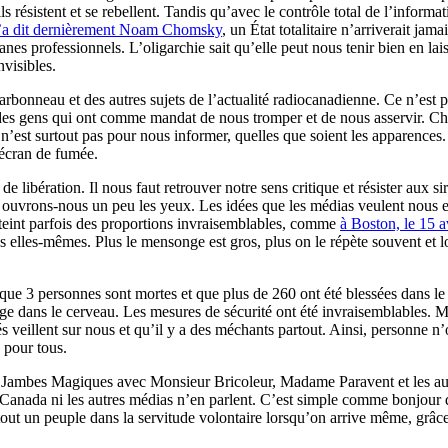
ils résistent et se rebellent. Tandis qu’avec le contrôle total de l’inform
’a dit dernièrement Noam Chomsky
, un État totalitaire n’arriverait ja
 professionnels. L’oligarchie sait qu’elle peut nous tenir bien en laiss
nvisibles.
onneau et des autres sujets de l’actualité radiocanadienne. Ce n’est p
 par des gens qui ont comme mandat de nous tromper et de nous asservir.
ce n’est surtout pas pour nous informer, quelles que soient les apparenc
écran de fumée.
 libération. Il nous faut retrouver notre sens critique et résister aux si
ouvrons-nous un peu les yeux. Les idées que les médias veulent nous e
tteint parfois des proportions invraisemblables, comme
à Boston, le 15 a
mes elles-mêmes. Plus le mensonge est gros, plus on le répète souvent et 
ue 3 personnes sont mortes et que plus de 260 ont été blessées dans le
ans le cerveau. Les mesures de sécurité ont été invraisemblables. Mêm
 veillent sur nous et qu’il y a des méchants partout. Ainsi, personne n’o
 pour tous.
t Jambes Magiques avec Monsieur Bricoleur, Madame Paravent et les autr
Canada ni les autres médias n’en parlent. C’est simple comme bonjour q
ir tout un peuple dans la servitude volontaire lorsqu’on arrive même, grâ