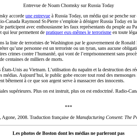
Entrevue de Noam Chomsky sur Russia Today
omsky accorde
une entrevue
à Russia Today, un média qui se penche sur
Radio-Canada Raymond St-Pierre s’emploie à dénigrer Russia Today en la
elle participent avec enthousiasme les faux représentants du peuple au 
 et qui leur permettent de
pratiquer eux-mêmes le terrorisme
en toute léga
 la liste de terroristes de Washington par le gouvernement de Ronald
écréter qu’une personne est un terroriste ou un tyran, sans aucune oblig
res crimes contre l’humanité, qui vont de l’emprisonnement sans procès à 
de centaines de milliers de morts.
États-Unis au Vietnam. L’utilisation du napalm et la destruction des r
des médias. Aujourd’hui, le public gobe encore tout rond des mensonges
sent bêtement à ce que son argent serve à massacrer des innocents.
es supérieures. Plus on est instruit, plus on est endoctriné. Radio-Cana
***
, Agone, 2008. Traduction française de
Manufacturing Consent: The Po
Les photos de Boston dont les médias ne parleront pas