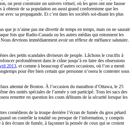
ation, on peut construire un univers virtuel, où les gens ont une fausse
mais à obtenir de sa population un aussi grand conformisme que les
e avec sa propagande. Et c’est dans les sociétés soi-disant les plus
as que je n’aime pas me divertir de temps en temps, mais on ne saurait
 Chaque fois que Radio-Canada ou les autres médias qui entonnent les
es. Nous devrions immédiatement avoir un réflexe de méfiance salutaire.
rènes des petits scandales diviseurs de peuple. Lâchons le crucifix à
nfoncer profondément dans le crâne jusqu’à en faire des obsessions
vril 2013
, et comme à beaucoup d’autres occasions, où l’on a menti
longtemps pour être bien certain que personne n’osera le contester sous
 faux attentat de Boston. À l’occasion du marathon d’Ottawa, le 25
e des unités spéciales de l’armée y ont participé. Tous les sacs des
sera remettre en question les couts délirants de la sécurité lorsque les
es comédiens de la troupe derrière l’écran de fumée du gros pétard
uand on contrôle la totalité ou presque de l’information, y compris
ce à des écrans de fumée, à façonner la pensée de ceux qui se croient