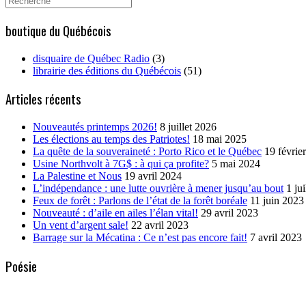
for:
boutique du Québécois
disquaire de Québec Radio
(3)
librairie des éditions du Québécois
(51)
Articles récents
Nouveautés printemps 2026!
8 juillet 2026
Les élections au temps des Patriotes!
18 mai 2025
La quête de la souveraineté : Porto Rico et le Québec
19 févrie
Usine Northvolt à 7G$ : à qui ça profite?
5 mai 2024
La Palestine et Nous
19 avril 2024
L’indépendance : une lutte ouvrière à mener jusqu’au bout
1 ju
Feux de forêt : Parlons de l’état de la forêt boréale
11 juin 2023
Nouveauté : d’aile en ailes l’élan vital!
29 avril 2023
Un vent d’argent sale!
22 avril 2023
Barrage sur la Mécatina : Ce n’est pas encore fait!
7 avril 2023
Poésie