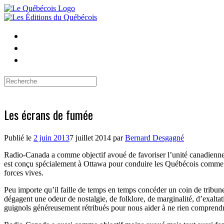
Skip
to
content
Search
for:
Les écrans de fumée
Publié le
2 juin 2013
7 juillet 2014
par
Bernard Desgagné
Radio-Canada a comme objectif avoué de favoriser l’unité canadienne
est conçu spécialement à Ottawa pour conduire les Québécois comme des 
forces vives.
Peu importe qu’il faille de temps en temps concéder un coin de tribun
dégagent une odeur de nostalgie, de folklore, de marginalité, d’exalta
guignols généreusement rétribués pour nous aider à ne rien comprendre