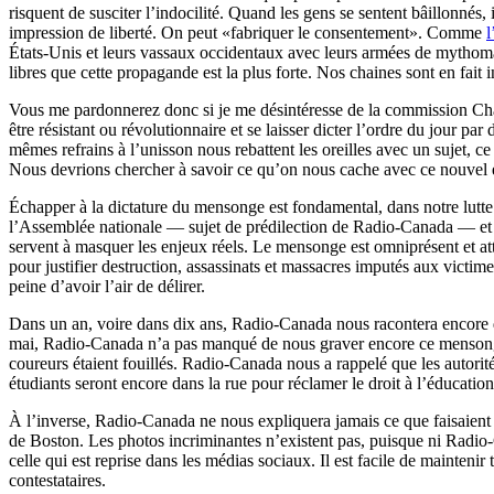
risquent de susciter l’indocilité. Quand les gens se sentent bâillonnés, 
impression de liberté. On peut «fabriquer le consentement». Comme
l
États-Unis et leurs vassaux occidentaux avec leurs armées de mythomanes
libres que cette propagande est la plus forte. Nos chaines sont en fait i
Vous me pardonnerez donc si je me désintéresse de la commission Charb
être résistant ou révolutionnaire et se laisser dicter l’ordre du jour
mêmes refrains à l’unisson nous rebattent les oreilles avec un sujet, 
Nous devrions chercher à savoir ce qu’on nous cache avec ce nouvel 
Échapper à la dictature du mensonge est fondamental, dans notre lutte de
l’Assemblée nationale — sujet de prédilection de Radio-Canada — et 
servent à masquer les enjeux réels. Le mensonge est omniprésent et a
pour justifier destruction, assassinats et massacres imputés aux victi
peine d’avoir l’air de délirer.
Dans un an, voire dans dix ans, Radio-Canada nous racontera encore q
mai, Radio-Canada n’a pas manqué de nous graver encore ce mensonge d
coureurs étaient fouillés. Radio-Canada nous a rappelé que les autorités
étudiants seront encore dans la rue pour réclamer le droit à l’éducation
À l’inverse, Radio-Canada ne nous expliquera jamais ce que faisaien
de Boston. Les photos incriminantes n’existent pas, puisque ni Radio-
celle qui est reprise dans les médias sociaux. Il est facile de mainten
contestataires.