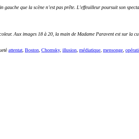
auche que la scène n’est pas prête. L’effeuilleur poursuit son spectacl
Bricoleur. Aux images 18 à 20, la main de Madame Paravent est sur la 
queté
attentat
,
Boston
,
Chomsky
,
illusion
,
médiatique
,
mensonge
,
opérat