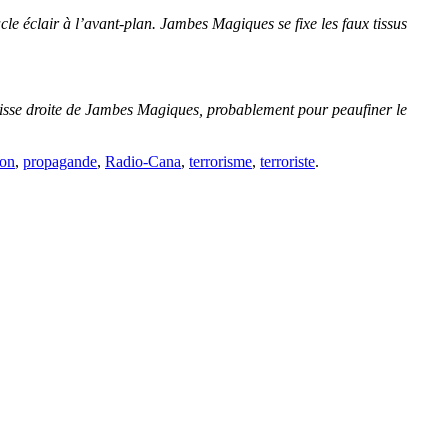
e éclair à l’avant-plan. Jambes Magiques se fixe les faux tissus
cuisse droite de Jambes Magiques, probablement pour peaufiner le
ion
,
propagande
,
Radio-Cana
,
terrorisme
,
terroriste
.