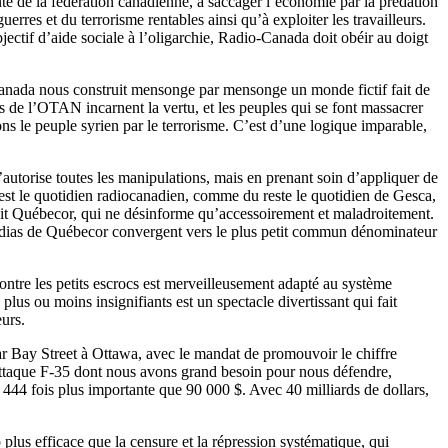
te de la fédération canadienne, à saccager l’économie par la prédation
uerres et du terrorisme rentables ainsi qu’à exploiter les travailleurs.
jectif d’aide sociale à l’oligarchie, Radio-Canada doit obéir au doigt
Canada nous construit mensonge par mensonge un monde fictif fait de
s de l’OTAN incarnent la vertu, et les peuples qui se font massacrer
s le peuple syrien par le terrorisme. C’est d’une logique imparable,
autorise toutes les manipulations, mais en prenant soin d’appliquer de
est le quotidien radiocanadien, comme du reste le quotidien de Gesca,
 fait Québecor, qui ne désinforme qu’accessoirement et maladroitement.
 médias de Québecor convergent vers le plus petit commun dénominateur
ontre les petits escrocs est merveilleusement adapté au système
lus ou moins insignifiants est un spectacle divertissant qui fait
urs.
ar Bay Street à Ottawa, avec le mandat de promouvoir le chiffre
d’attaque F-35 dont nous avons grand besoin pour nous défendre,
 444 fois plus importante que 90 000 $. Avec 40 milliards de dollars,
plus efficace que la censure et la répression systématique, qui