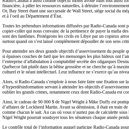
Radio-Canada a aussi comme objectif moins avoué mais tout aussi fonda
financière, à piller les ressources naturelles, à détruire l’environnemen
Or, Bay Street étant une succursale de Wall Street, siège social du még
et à l’oeil au Département d’État.
Toutes les prétendues informations diffusées par Radio-Canada sont 
copier-coller qui nous convainc de la pertinence de payer la mafia de
sont des fantômes. Protégeons les civils en Libye par un copieux arro
surtout quand on s’est laissé complètement dépouiller de son sens crit
Pour atteindre ses deux grands objectifs d’asservissement du peuple qu
si épaisses couches de fard que les mensonges les plus hideux ont l’a
l’entreprise d’affabulation à comptabilité secrète des oligarques Desm
Québecor fait plutôt dans la bêtise grossière et ne cherche qu’à maxi
culturel et le néant intellectuel. Leur influence ne s’exerce qu’au nive
Alors, si Radio-Canada s’emploie à nous faire faire une fixation sur l
d’hyperdésinformation servant à atteindre les objectifs d’asservissemen
oublier les grands crimes, notamment ceux dont Radio-Canada est compli
Ainsi, le cadeau de 90 000 $ de Nigel Wright à Mike Duffy est pratiqu
d’affaires de Lockheed Martin. Avant sa démission, il était en train d
comme chacun le sait. Au cas où vous n’auriez pas de calculette sous l
Nigel Wright pourrait soudoyer tous les sénateurs chaque année penda
Le contrôle total de l’information auquel participe Radio-Canada pour 