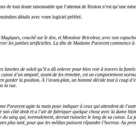
rs de tout doute raisonnable que l’attentat de Boston n’est qu’une mise
moindres détails avec votre logiciel préféré.
giques, couché sur le dos, et Monsieur Bricoleur, avec son capuchon. 
ever les jambes artificielles. La tête de Madame Paravent commence à 
 lunettes de soleil qu’il a dû enlever pour bien voir à travers la fumée.
la cuisse d’un amputé, avant de les remettre, est un comportement nor
en garder la position. À l’avant-plan, un homme décide tout à coup d
s la rue.
 Paravent agite la main pour indiquer à ceux qui attendent de l’autre c
r son côté droit et a l’air de fabriquer quelque chose avec la dame blon
e du sang qui, normalement, devrait ruisseler le long de sa cuisse. La
s plus tard, pour que les médias puissent répandre l’horreur. Au premie