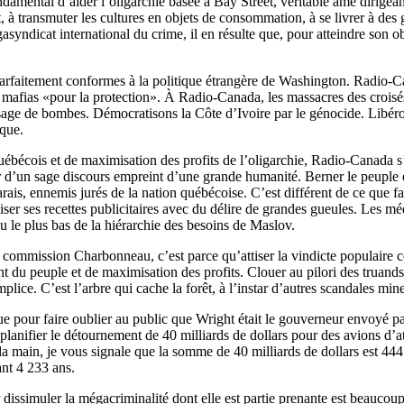
mental d’aider l’oligarchie basée à Bay Street, véritable âme dirigean
t, à transmuter les cultures en objets de consommation, à se livrer à des g
asyndicat international du crime, il en résulte que, pour atteindre son ob
parfaitement conformes à la politique étrangère de Washington. Radio-
s mafias «pour la protection». À Radio-Canada, les massacres des croisé
sage de bombes. Démocratisons la Côte d’Ivoire par le génocide. Libéron
ique.
ébécois et de maximisation des profits de l’oligarchie, Radio-Canada s’
ir d’un sage discours empreint d’une grande humanité. Berner le peuple 
arais, ennemis jurés de la nation québécoise. C’est différent de ce que
miser ses recettes publicitaires avec du délire de grandes gueules. Les
au le plus bas de la hiérarchie des besoins de Maslov.
a commission Charbonneau, c’est parce qu’attiser la vindicte populaire c
t du peuple et de maximisation des profits. Clouer au pilori des truands p
ce. C’est l’arbre qui cache la forêt, à l’instar d’autres scandales mine
e pour faire oublier au public que Wright était le gouverneur envoyé p
e planifier le détournement de 40 milliards de dollars pour des avions 
a main, je vous signale que la somme de 40 milliards de dollars est 444
nt 4 233 ans.
dissimuler la mégacriminalité dont elle est partie prenante est beaucoup 