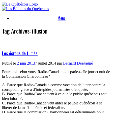
Skip
to
content
Menu
Tag Archives:
illusion
Les écrans de fumée
Publié le
2 juin 2013
7 juillet 2014
par
Bernard Desgagné
Pourquoi, selon vous, Radio-Canada nous parle-t-elle jour et nuit de
la Commission Charbonneau?
A. Parce que Radio-Canada a comme vocation de lutter contre la
corruption, grâce à d’intrépides journalistes d’enquête.
B. Parce que Radio-Canada tient à ce que le public québécois soit
bien informé.
C. Parce que Radio-Canada veut aider le peuple québécois à se
libérer de la mafia libérale et fédéraliste.
D. Parce que la commission Charbonneau est déterminante pour