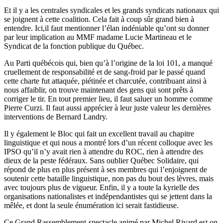
Et il y a les centrales syndicales et les grands syndicats nationaux qui
se joignent à cette coalition. Cela fait à coup sûr grand bien à
entendre. Ici,il faut mentionner l’élan indéniable qu’ont su donner
par leur implication au MMF madame Lucie Martineau et le
Syndicat de la fonction publique du Québec.
Au Parti québécois qui, bien qu’à l’origine de la loi 101, a manqué
cruellement de responsabilité et de sang-froid par le passé quand
cette charte fut attaquée, piétinée et charcutée, contribuant ainsi à
nous affaiblir, on trouve maintenant des gens qui sont prêts à
corriger le tir. En tout premier lieu, il faut saluer un homme comme
Pierre Curzi. Il faut aussi apprécier à leur juste valeur les dernières
interventions de Bernard Landry.
Il y également le Bloc qui fait un excellent travail au chapitre
linguistique et qui nous a montré lors d’un récent colloque avec les
IPSO qu’il n’y avait rien à attendre du ROC, rien à attendre des
dieux de la peste fédéraux. Sans oublier Québec Solidaire, qui
répond de plus en plus présent à ses membres qui l’enjoignent de
soutenir cette bataille linguistique, non pas du bout des lèvres, mais
avec toujours plus de vigueur. Enfin, il y a toute la kyrielle des
organisations nationalistes et indépendantistes qui se jettent dans la
mêlée, et dont la seule énumération ici serait fastidieuse.
Ce Grand Rassemblement-spectacle animé par Michel Rivard est on