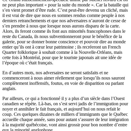
ne peut plus important « pour la suite du monde ». Car la bataille qui
s’en vient promet d’être rude. C’est peut-être devenu un cliché, mais
il est vrai de dire que nous en sommes rendus comme peuple à nos
derniers retranchements et que nos adversaires n’auront de cesse de
s’en prendre à nous que lorsque nous aurons disparu de la carte.
Alors, ils feront comme ils font aux minorités francophones dans le
reste du Canada, ils nous subventionneront pour le bénéfice de la
galerie, pour se donner bonne conscience et pouvoir dire au monde
entier qu’ils ont à cœur leur patrimoine ; ils recréeront un French
Quarter folklorique à souhait comme à la Nouvelle-Orléans, mais
cette fois à Montréal, pour que le touriste japonais ait une idée de
l’époque où c’était français.
En d’autres mots, nos adversaires ne seront satisfaits et ne
commenceront à nous aimer réellement que lorsqu’ils nous sauront
complètement inoffensifs, foutus, en voie de disparition ou parlant
anglais.
Par ailleurs, ce qui a fonctionné il y a plus d’un siècle dans l’Ouest
canadien se répète. Là-bas, on s’est servi jadis de l’immigration pour
noyer et annihiler le fait français, et aujourd’hui on nous refait le
coup. Ces quelques dizaines de milliers d’immigrants que le Québec
accueille chaque année, sans pour autant s’assurer de leur intégration
à la majorité québécoise, vont ainsi grossir pour bon nombre d’entre
eux la minorité anglophone.