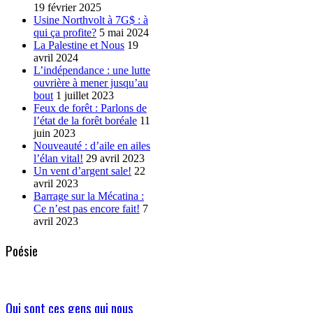
19 février 2025
Usine Northvolt à 7G$ : à
qui ça profite?
5 mai 2024
La Palestine et Nous
19
avril 2024
L’indépendance : une lutte
ouvrière à mener jusqu’au
bout
1 juillet 2023
Feux de forêt : Parlons de
l’état de la forêt boréale
11
juin 2023
Nouveauté : d’aile en ailes
l’élan vital!
29 avril 2023
Un vent d’argent sale!
22
avril 2023
Barrage sur la Mécatina :
Ce n’est pas encore fait!
7
avril 2023
Poésie
Qui sont ces gens qui nous